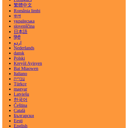
繁體中文
România limbi
বাংলা
українська
slovenščina
日本語
हिंदी
اردو
Nederlands
dansk
Polski
Kreyòl Ayisyen
Bai Miaowen
Italiano
עברית
Türkçe
magyar
Latviešu
한국어
Čeština
Català
Български
Eesti
English