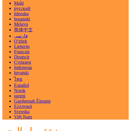
Malti
русский
íslenska
bosanski
Melayu
简体中文
فارسی
O'zbek
Lietuvių
Français
Deutsch
Cymraeg
Indonesia
hrvatski
ไทย
Español
Norsk
suomi
Gaeilgenah Éireann
Ελληνικά
Svenska
Việt Nam