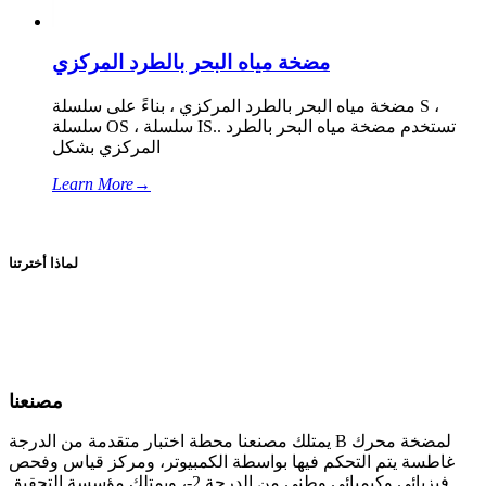
مضخة مياه البحر بالطرد المركزي
مضخة مياه البحر بالطرد المركزي ، بناءً على سلسلة S ،
سلسلة OS ، سلسلة IS.. تستخدم مضخة مياه البحر بالطرد
المركزي بشكل
Learn More
→
لماذا أخترتنا
مصنعنا
يمتلك مصنعنا محطة اختبار متقدمة من الدرجة B لمضخة محرك
غاطسة يتم التحكم فيها بواسطة الكمبيوتر، ومركز قياس وفحص
فيزيائي وكيميائي وطني من الدرجة 2-، ويمتلك مؤسسة التحقيق