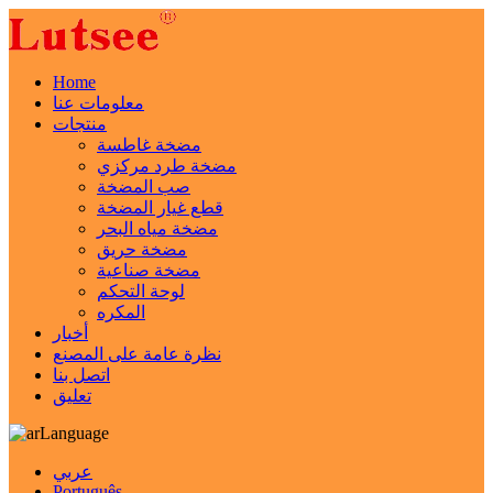
Home
معلومات عنا
منتجات
مضخة غاطسة
مضخة طرد مركزي
صب المضخة
قطع غيار المضخة
مضخة مياه البحر
مضخة حريق
مضخة صناعية
لوحة التحكم
المكره
أخبار
نظرة عامة على المصنع
اتصل بنا
تعليق
Language
عربي
Português