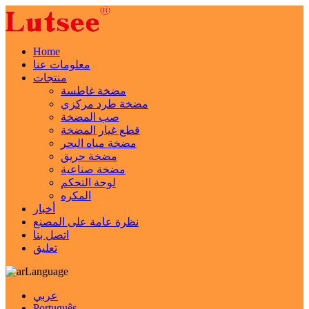
Home
معلومات عنا
منتجات
مضخة غاطسة
مضخة طرد مركزي
صب المضخة
قطع غيار المضخة
مضخة مياه البحر
مضخة حريق
مضخة صناعية
لوحة التحكم
المكره
أخبار
نظرة عامة على المصنع
اتصل بنا
تعليق
Language
عربي
Português