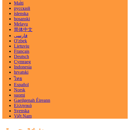
Malti
русский
íslenska
bosanski
Melayu
简体中文
فارسی
O'zbek
Lietuvių
Français
Deutsch
Cymraeg
Indonesia
hrvatski
ไทย
Español
Norsk
suomi
Gaeilgenah Éireann
Ελληνικά
Svenska
Việt Nam