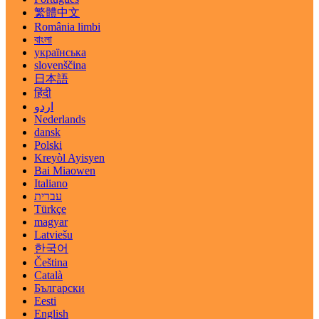
繁體中文
România limbi
বাংলা
українська
slovenščina
日本語
हिंदी
اردو
Nederlands
dansk
Polski
Kreyòl Ayisyen
Bai Miaowen
Italiano
עברית
Türkçe
magyar
Latviešu
한국어
Čeština
Català
Български
Eesti
English