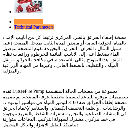
Product Details
Technical Parameters
مضخة إطفاء الحرائق بالطرد المركزي ترتبط كل من أنابيب الإمداد
بالمياه الجوفية العامة أو مصدر المياه الثابت بمدخل المضخة (على
سبيل المثال ، الخزان ، الخزان ، البحيرة). تقوم المضخة بتوصيل
الماء بضغط أعلى إلى الأنابيب القائمة للخرطوم ورافعات نظام
الرش. هذا النموذج مثالي للاستخدام في مكافحة الحرائق ، ونقل
المياه ، والتنظيف بالضغط العالي ، وغيرها من المهام الزراعية
والمنزلية.
تقدم LutseeFire Pump مجموعة من مضخات الحالة المنقسمة
بتصميمات موفرة للتباعد لتبسيط تخطيط غرفة المضخة. تم تصميم
مضخة إطفاء الحرائق فئة 8100 لتوفير المياه في مواسير الوقوف ،
والرشاشات ، وأنظمة التخفيف الكيميائي والصنابير لإخماد الحرائق
في المنشآت الصناعية والتجارية. شفرات الشفط والتفريغ موجودة
في خط مركزي مشترك لسهولة التركيب. الدفاعات متوازنة
ديناميكيًا لتقليل الاهتزاز والتآكل المحتمل.