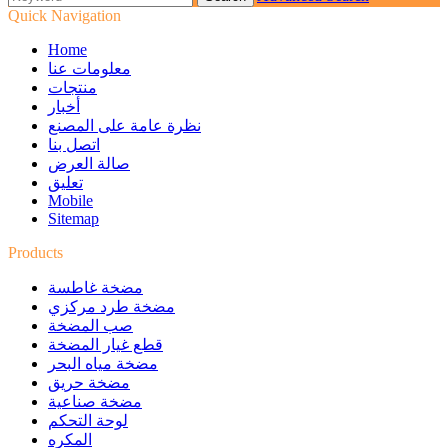
Quick Navigation
Home
معلومات عنا
منتجات
أخبار
نظرة عامة على المصنع
اتصل بنا
صالة العرض
تعليق
Mobile
Sitemap
Products
مضخة غاطسة
مضخة طرد مركزي
صب المضخة
قطع غيار المضخة
مضخة مياه البحر
مضخة حريق
مضخة صناعية
لوحة التحكم
المكره