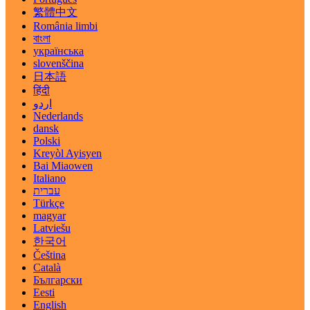
繁體中文
România limbi
বাংলা
українська
slovenščina
日本語
हिंदी
اردو
Nederlands
dansk
Polski
Kreyòl Ayisyen
Bai Miaowen
Italiano
עברית
Türkçe
magyar
Latviešu
한국어
Čeština
Català
Български
Eesti
English