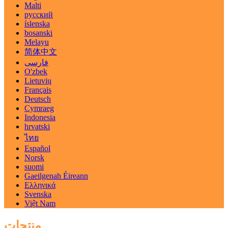
Malti
русский
íslenska
bosanski
Melayu
简体中文
فارسی
O'zbek
Lietuvių
Français
Deutsch
Cymraeg
Indonesia
hrvatski
ไทย
Español
Norsk
suomi
Gaeilgenah Éireann
Ελληνικά
Svenska
Việt Nam
منتجات