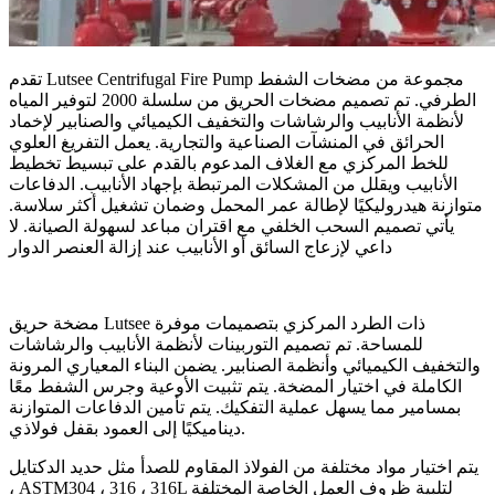
تقدم Lutsee Centrifugal Fire Pump مجموعة من مضخات الشفط
الطرفي. تم تصميم مضخات الحريق من سلسلة 2000 لتوفير المياه
لأنظمة الأنابيب والرشاشات والتخفيف الكيميائي والصنابير لإخماد
الحرائق في المنشآت الصناعية والتجارية. يعمل التفريغ العلوي
للخط المركزي مع الغلاف المدعوم بالقدم على تبسيط تخطيط
الأنابيب ويقلل من المشكلات المرتبطة بإجهاد الأنابيب. الدفاعات
متوازنة هيدروليكيًا لإطالة عمر المحمل وضمان تشغيل أكثر سلاسة.
يأتي تصميم السحب الخلفي مع اقتران مباعد لسهولة الصيانة. لا
داعي لإزعاج السائق أو الأنابيب عند إزالة العنصر الدوار
مضخة حريق Lutsee ذات الطرد المركزي بتصميمات موفرة
للمساحة. تم تصميم التوربينات لأنظمة الأنابيب والرشاشات
والتخفيف الكيميائي وأنظمة الصنابير. يضمن البناء المعياري المرونة
الكاملة في اختيار المضخة. يتم تثبيت الأوعية وجرس الشفط معًا
بمسامير مما يسهل عملية التفكيك. يتم تأمين الدفاعات المتوازنة
ديناميكيًا إلى العمود بقفل فولاذي.
يتم اختيار مواد مختلفة من الفولاذ المقاوم للصدأ مثل حديد الدكتايل
، ASTM304 ، 316 ، 316L لتلبية ظروف العمل الخاصة المختلفة