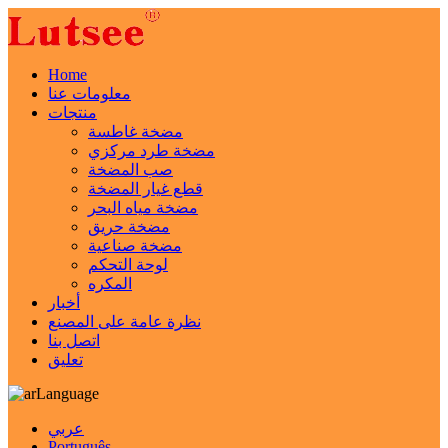
Home
معلومات عنا
منتجات
مضخة غاطسة
مضخة طرد مركزي
صب المضخة
قطع غيار المضخة
مضخة مياه البحر
مضخة حريق
مضخة صناعية
لوحة التحكم
المكره
أخبار
نظرة عامة على المصنع
اتصل بنا
تعليق
Language
عربي
Português