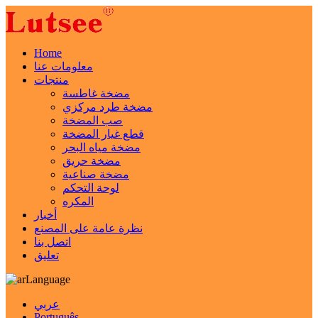
Home
معلومات عنا
منتجات
مضخة غاطسة
مضخة طرد مركزي
صب المضخة
قطع غيار المضخة
مضخة مياه البحر
مضخة حريق
مضخة صناعية
لوحة التحكم
المكره
أخبار
نظرة عامة على المصنع
اتصل بنا
تعليق
Language
عربي
Português