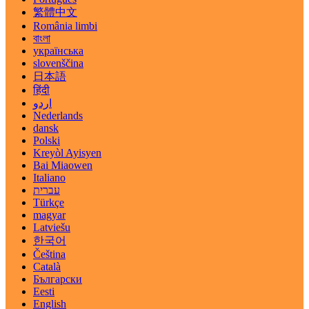
繁體中文
România limbi
বাংলা
українська
slovenščina
日本語
हिंदी
اردو
Nederlands
dansk
Polski
Kreyòl Ayisyen
Bai Miaowen
Italiano
עברית
Türkçe
magyar
Latviešu
한국어
Čeština
Català
Български
Eesti
English