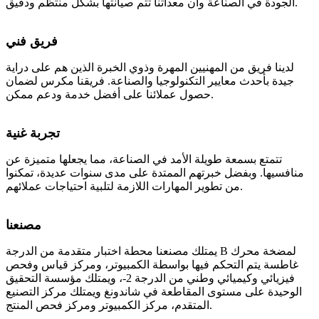
الجودة في الصناعة وأن معداتنا تتم صيانتها بشكل منتظم ودقيق.
فريق فني
لدينا فريق من المهنيين المهرة وذوي الخبرة الذين هم على دراية
جيدة بأحدث معايير التكنولوجيا والصناعة. فريقنا مكرس لضمان
حصول عملائنا على أفضل خدمة ودعم ممكن.
تجربة غنية
تتمتع بسمعة طويلة الأمد في الصناعة، مما يجعلها متميزة عن
منافسيها. وبفضل خبرتهم الممتدة على مدى سنوات عديدة، تمكنوا
من تطوير المهارات اللازمة لتلبية احتياجات عملائهم.
مصنعنا
يمتلك مصنعنا محطة اختبار متقدمة من الدرجة B لمضخة محرك
غاطسة يتم التحكم فيها بواسطة الكمبيوتر، ومركز قياس وفحص
فيزيائي وكيميائي وطني من الدرجة 2-، ويمتلك مؤسسة التحقيق
الوحيدة على مستوى المقاطعة في شاندونغ ويمتلك مركز التصنيع
المتقدم، مركز الكمبيوتر ومركز فحص المنتج.