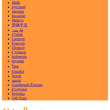
Malti
русский
íslenska
bosanski
Melayu
简体中文
فارسی
O'zbek
Lietuvių
Français
Deutsch
Cymraeg
Indonesia
hrvatski
ไทย
Español
Norsk
suomi
Gaeilgenah Éireann
Ελληνικά
Svenska
Việt Nam