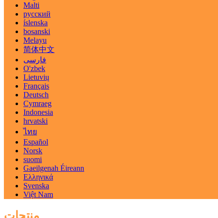
Malti
русский
íslenska
bosanski
Melayu
简体中文
فارسی
O'zbek
Lietuvių
Français
Deutsch
Cymraeg
Indonesia
hrvatski
ไทย
Español
Norsk
suomi
Gaeilgenah Éireann
Ελληνικά
Svenska
Việt Nam
منتجات