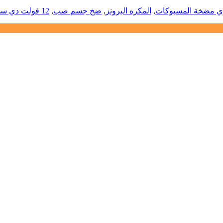
زي مضخة المسبوكات
,
المكره البرونز
,
ضخ جسم صب
,
12 فولت دي سي مضخة الغرض