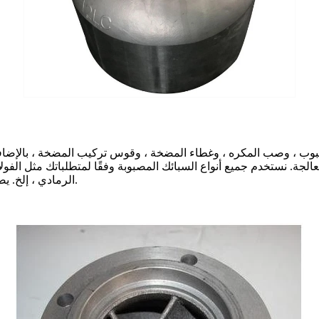
معالجة. نستخدم جميع أنواع السبائك المصبوبة وفقًا لمتطلباتك مثل الفولا
الرمادي ، إلخ. يضمن مقياس الطيف لدينا تركيبات سبائك دقيقة بغض النظر عن المادة.