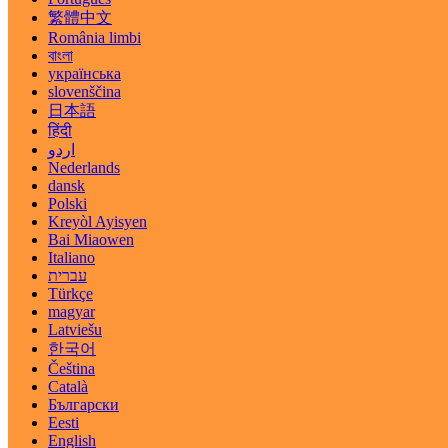
繁體中文
România limbi
বাংলা
українська
slovenščina
日本語
हिंदी
اردو
Nederlands
dansk
Polski
Kreyòl Ayisyen
Bai Miaowen
Italiano
עברית
Türkçe
magyar
Latviešu
한국어
Čeština
Català
Български
Eesti
English