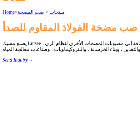
منتجات
>
صب المضخة
>
Home
صب مضخة الفولاذ المقاوم للصدأ
يصنع مسبك Lutsee العديد من أجزاء المضخات المصبوبة بما في ذلك جسم المضخة المصبوب ، وصب المكره ، وغطاء المضخة ، وقوس تركيب المضخة ، بالإضافة إلى مصبوبات المضخات الأخرى لنظام الري ،
Send Inquiry
→