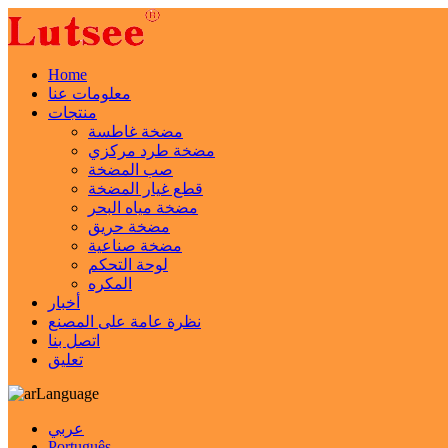
Home
معلومات عنا
منتجات
مضخة غاطسة
مضخة طرد مركزي
صب المضخة
قطع غيار المضخة
مضخة مياه البحر
مضخة حريق
مضخة صناعية
لوحة التحكم
المكره
أخبار
نظرة عامة على المصنع
اتصل بنا
تعليق
Language
عربي
Português