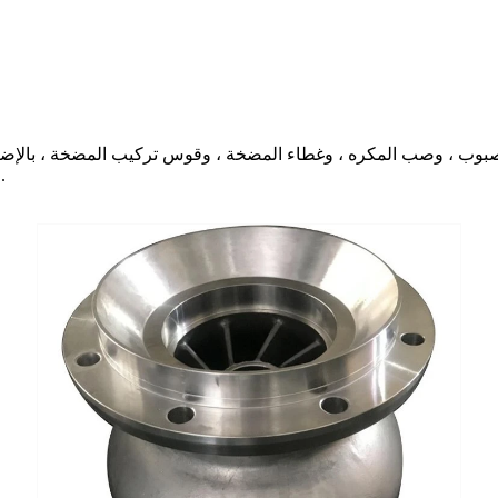
والتعدين ، وبناء الخرسانة ، والبتروكيماويات ، وصناعات معالجة المياه.