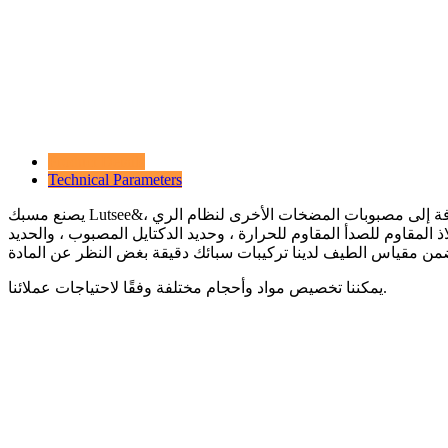
Product Details
Technical Parameters
يصنع مسبك Lutsee&العديد من أجزاء المضخة المصبوبة بما في ذلك جسم المضخة المصبوب ، وصب المكره ، وغطاء المضخة ، وقوس تركيب المضخة ، بالإضافة إلى مصبوبات المضخات الأخرى لنظام الري ،
ذ المقاوم للصدأ المقاوم للحرارة ، وحديد الدكتايل المصبوب ، والحديد
يمكننا تخصيص مواد وأحجام مختلفة وفقًا لاحتياجات عملائنا.