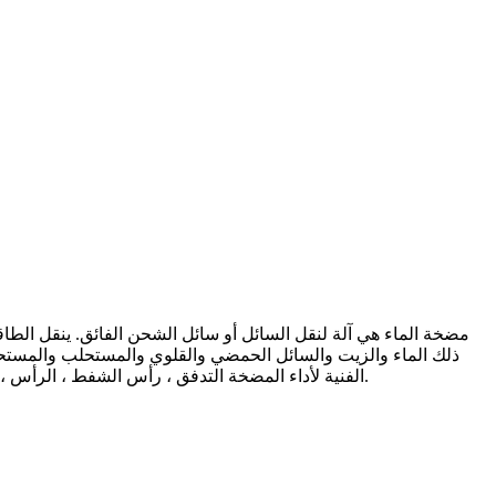
مضخة الماء هي آلة لنقل السائل أو سائل الشحن الفائق. ينقل الطاق
ذلك الماء والزيت والسائل الحمضي والقلوي والمستحلب والمستحل
الفنية لأداء المضخة التدفق ، رأس الشفط ، الرأس ، طاقة العمود ، طاقة المياه ، الكفاءة ، إلخ ؛ وفقًا لمبادئ العمل المختلفة ، يمكن تقسيمها إلى مضخة إزاحة موجبة ومضخة ريشة وما إلى ذلك.