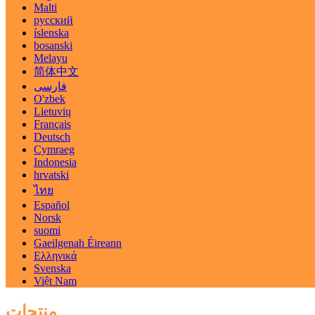
Malti
русский
íslenska
bosanski
Melayu
简体中文
فارسی
O'zbek
Lietuvių
Français
Deutsch
Cymraeg
Indonesia
hrvatski
ไทย
Español
Norsk
suomi
Gaeilgenah Éireann
Ελληνικά
Svenska
Việt Nam
منتجات