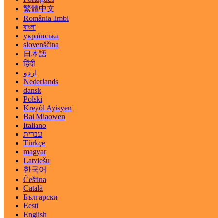
繁體中文
România limbi
বাংলা
українська
slovenščina
日本語
हिंदी
اردو
Nederlands
dansk
Polski
Kreyòl Ayisyen
Bai Miaowen
Italiano
עברית
Türkçe
magyar
Latviešu
한국어
Čeština
Català
Български
Eesti
English