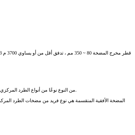
تعد مضخات OS من النوع نوعًا من أنواع الطرد المركزي ذات الغلاف الشعاعي المصمم للعمل في محطات المياه وإمدادات المباني ومحطة الطاقة ونظام الصرف والري في الحقل.
المضخة الأفقية المنقسمة هي نوع فريد من مضخات الطرد المركزي