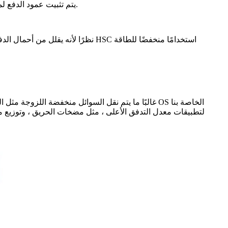
يتم تثبيت عمود الدفع لمضخات نظام التشغيل بين محامل ، أحدهما على كل جانب ، مع وجود فوهات الشفط والتفريغ في النصف السفلي من الغلاف ، جنبًا إلى جنب.
نظرًا لأنه يقلل من أحمال الدفع 
غالبًا ما يتم نقل السوائل منخفضة اللزوجة مثل ال
لتطبيقات معدل التدفق الأعلى ، مثل مضخات الحريق ، وتوزيع مياه