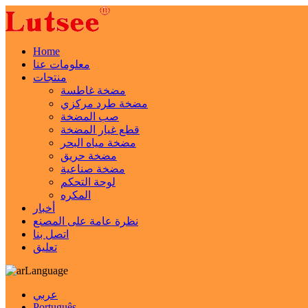
Home
معلومات عنا
منتجات
مضخة غاطسة
مضخة طرد مركزي
صب المضخة
قطع غيار المضخة
مضخة مياه البحر
مضخة حريق
مضخة صناعية
لوحة التحكم
المكره
أخبار
نظرة عامة على المصنع
اتصل بنا
تعليق
Language
عربي
Português