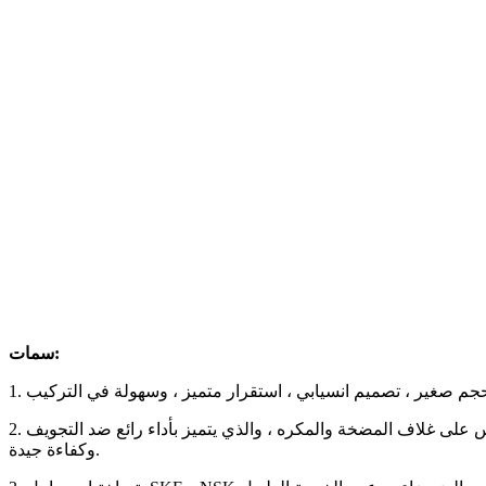
سمات:
. حجم صغير ، تصميم انسيابي ، استقرار متميز ، وسهولة في التركيب
2. دفاعة الشفط المزدوجة تقلل من القوة المحورية أثناء العمل بثبات وتقدم أداء هيدروليكيًا استثنائيًا. ينتج عن الصب الدقيق سطح داخلي أملس على غلاف المضخة والمكره ، والذي يتميز بأداء رائع ضد التجويف
وكفاءة جيدة.