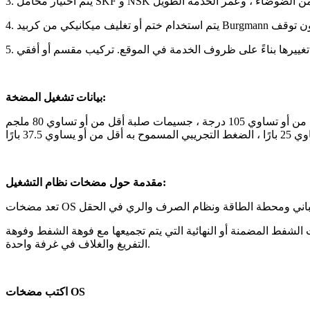
بيانات تشغيل المضخة:
قطر مخرج المضخة 80 ~ 350 مم ، تدفق أقل من أو يساوي 3700 م 3 / ساعة ، رفع ساعة أقل من أو يساوي 200 م ، درجة حرارة العمل أقل من أو تساوي 105 درجة ، جسيمات صلبة أقل من أو تساوي 80 ملجم
37. بارًا
مقدمة حول مضخات نظام التشغيل:
لشفط المضمنة أو النهائية التي يتم تجميعها مع فوهة الشفط وفوهة
التفريغ والغلاف في غرفة واحدة.
اكتب مضخات OS