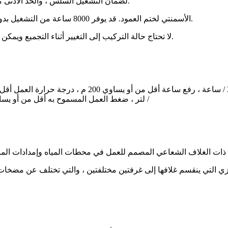
3. يتم اختيار محامل SKF و NSK لضمان التشغيل السلس ، والحد الأدنى من الضوضاء ، وعمر الخدمة الطويل.
4. يتم استخدام ختم أو تغليف ميكانيكي من كربيد Burgmann الأسمنتي لختم العمود. قد يوفر 8000 ساعة من التشغيل بدون توقف.
5. لا تحتاج حالة التركيب إلى التغيير أثناء التجميع ويمكن تغييرها بناءً على ظروف الخدمة في الموقع. تركيب مقسم أو أفقي.
/ لتر ، ضغط العمل المسموح به أقل من أو يساوي 25 بارًا ، الضغط التجريبي المسموح به أقل من أو يساوي 5
 التي ينقسم غلافها إلى غرفتين مختلفتين ، والتي تختلف عن مضخات ا