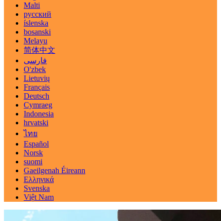
Malti
русский
íslenska
bosanski
Melayu
简体中文
فارسی
O'zbek
Lietuvių
Français
Deutsch
Cymraeg
Indonesia
hrvatski
ไทย
Español
Norsk
suomi
Gaeilgenah Éireann
Ελληνικά
Svenska
Việt Nam