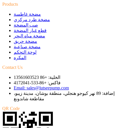
Products
مضخة غاطسة
مضخة طرد مركزي
صب المضخة
قطع غيار المضخة
مضخة مياه البحر
مضخة حريق
مضخة صناعية
لوحة التحكم
المكره
Contact Us
الخلية: +86 13561603523
فاكس: +86-533-4172041
Email: sales@lutseepump.com
إضافة: 89 نهر كيوجو هنجلي، منطقة بوشان، مدينة زيبو،
مقاطعة شاندونغ
QR Code