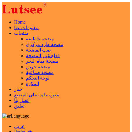
Home
معلومات عنا
منتجات
مضخة غاطسة
مضخة طرد مركزي
صب المضخة
قطع غيار المضخة
مضخة مياه البحر
مضخة حريق
مضخة صناعية
لوحة التحكم
المكره
أخبار
نظرة عامة على المصنع
اتصل بنا
تعليق
Language
عربي
Português