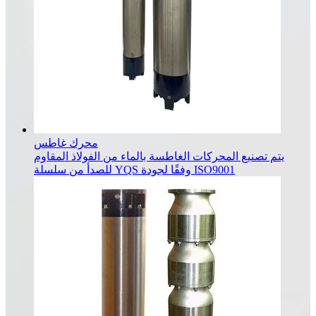
محرك غاطس
يتم تصنيع المحركات الغاطسة بالماء من الفولاذ المقاوم
للصدأ من سلسلة YQS وفقًا لجودة ISO9001