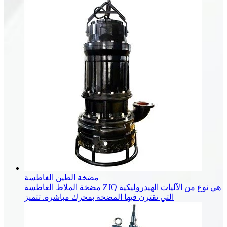
مضخة الطين الغاطسة
مضخة الملاط الغاطسة ZJQ هي نوع من الآليات الهيدروليكية
التي تقترن فيها المضخة بمحرك مباشرة. تتميز