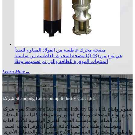
مضخة محرك غاطسة من الفولاذ المقاوم للصدأ
مضخة المحرك الغاطسة من سلسلة QJ (R) هي نوع من
المنتجات الموفرة للطاقة والتي تم تصميمها وفقًا
Learn More
→
شركة Shandong Lutseepump Industry Co.، Ltd.
تقوم شركة Shandong Lutseepump Industry Co. ، Ltd. بتطوير وإنتاج
جميع أنواع المضخات ومنفاخ الجذور ومجموعات كاملة من المعدات
ذات الصلة. إنها مؤسسة العمود الفقري الرئيسية للآلات العامة
ومؤسسة وطنية ذات تقنية عالية. يمكن أن توفر البحث العلمي
والتطوير واستشارات التصميم والإنتاج والمبيعات والخدمات الأخرى.