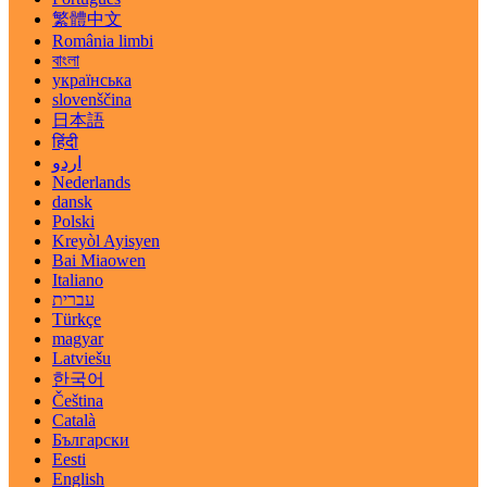
繁體中文
România limbi
বাংলা
українська
slovenščina
日本語
हिंदी
اردو
Nederlands
dansk
Polski
Kreyòl Ayisyen
Bai Miaowen
Italiano
עברית
Türkçe
magyar
Latviešu
한국어
Čeština
Català
Български
Eesti
English