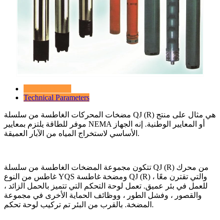
Product Details
Technical Parameters
مضخات المحركات الغاطسة من سلسلة QJ (R) هي مثال على منتج
موفر للطاقة يلتزم بمعايير NEMA أو المعايير الوطنية. إنه الجهاز
الأساسي لاستخراج المياه من الآبار العميقة.
تتكون مجموعة المضخات الغاطسة من سلسلة QJ (R) من محرك
غاطس من النوع YQS ومضخة غاطسة QJ (R) ، والتي تقترن معًا
للعمل في بئر عميق. تعمل لوحة التحكم التي تتميز بالحمل الزائد ،
والقصور ، وفشل الطور ، ووظائف الحماية الأخرى في مجموعة
المضخة. بالقرب من البئر تم تركيب لوحة تحكم.