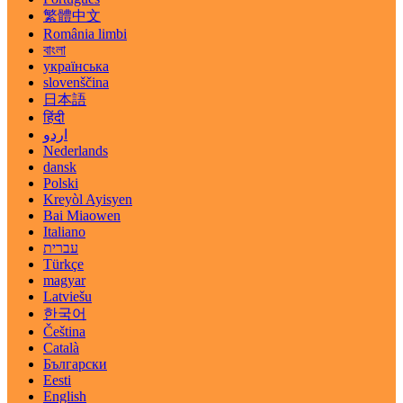
繁體中文
România limbi
বাংলা
українська
slovenščina
日本語
हिंदी
اردو
Nederlands
dansk
Polski
Kreyòl Ayisyen
Bai Miaowen
Italiano
עברית
Türkçe
magyar
Latviešu
한국어
Čeština
Català
Български
Eesti
English