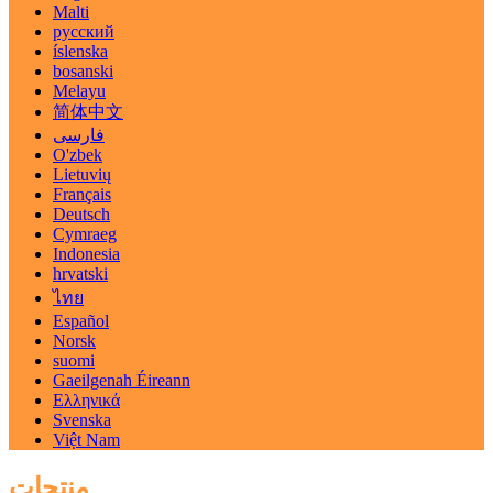
Malti
русский
íslenska
bosanski
Melayu
简体中文
فارسی
O'zbek
Lietuvių
Français
Deutsch
Cymraeg
Indonesia
hrvatski
ไทย
Español
Norsk
suomi
Gaeilgenah Éireann
Ελληνικά
Svenska
Việt Nam
منتجات