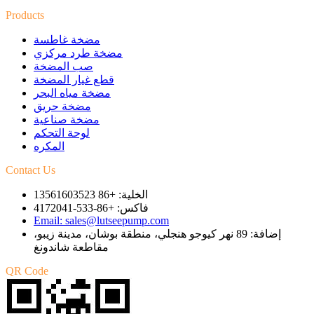
Products
مضخة غاطسة
مضخة طرد مركزي
صب المضخة
قطع غيار المضخة
مضخة مياه البحر
مضخة حريق
مضخة صناعية
لوحة التحكم
المكره
Contact Us
الخلية: +86 13561603523
فاكس: +86-533-4172041
Email: sales@lutseepump.com
إضافة: 89 نهر كيوجو هنجلي، منطقة بوشان، مدينة زيبو،
مقاطعة شاندونغ
QR Code