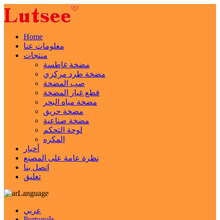
Home
معلومات عنا
منتجات
مضخة غاطسة
مضخة طرد مركزي
صب المضخة
قطع غيار المضخة
مضخة مياه البحر
مضخة حريق
مضخة صناعية
لوحة التحكم
المكره
أخبار
نظرة عامة على المصنع
اتصل بنا
تعليق
Language
عربي
Português