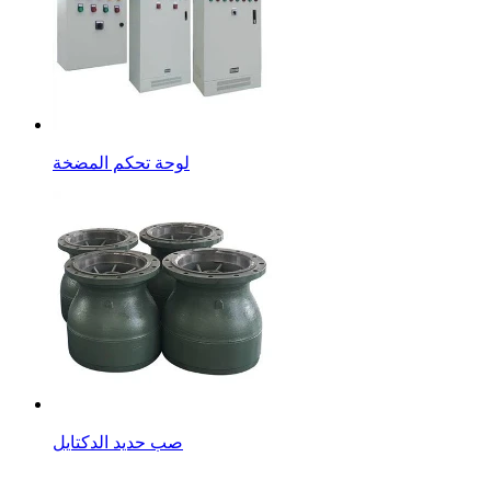
لوحة تحكم المضخة
صب حديد الدكتايل