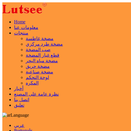
Home
معلومات عنا
منتجات
مضخة غاطسة
مضخة طرد مركزي
صب المضخة
قطع غيار المضخة
مضخة مياه البحر
مضخة حريق
مضخة صناعية
لوحة التحكم
المكره
أخبار
نظرة عامة على المصنع
اتصل بنا
تعليق
Language
عربي
Português