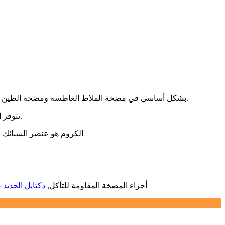
يتم استخدام الصب المصنوع من الحديد الأبيض المقاوم للتآكل مع Cr بشكل أساسي في مضخة الملاط الغاطسة ومضخة الطين بالطرد المركزي في صناعات التعدين والطحن ومعالجة التربة والتصنيع.
تتوفر المكونات في مجموعة من أنواع المواد المطاطية والمعدنية الصلبة والمواد المناسبة لأي تطبيق لتحقيق أقصى قدر من مقاومة التآكل والتآكل.
مادة تقليدية لـ BTMCr26 ، ال
Hot Tags: أجزاء المضخة المقاومة للتآكل,
دكتايل الحديد