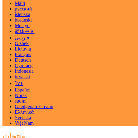
Malti
русский
íslenska
bosanski
Melayu
简体中文
فارسی
O'zbek
Lietuvių
Français
Deutsch
Cymraeg
Indonesia
hrvatski
ไทย
Español
Norsk
suomi
Gaeilgenah Éireann
Ελληνικά
Svenska
Việt Nam
منتجات