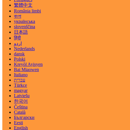
繁體中文
România limbi
বাংলা
українська
slovenščina
日本語
हिंदी
اردو
Nederlands
dansk
Polski
Kreyòl Ayisyen
Bai Miaowen
Italiano
עברית
Türkçe
magyar
Latviešu
한국어
Čeština
Català
Български
Eesti
English