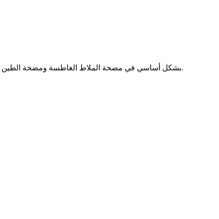
يتم استخدام الصب المصنوع من الحديد الأبيض المقاوم للتآكل مع Cr بشكل أساسي في مضخة الملاط الغاطسة ومضخة الطين بالطرد المركزي في صناعات التعدين والطحن ومعالجة التربة والتصنيع.