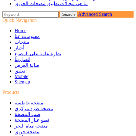
ما هي مجالات تطبيق مضخات الحريق
Advanced Search
Quick Navigation
Home
معلومات عنا
منتجات
أخبار
نظرة عامة على المصنع
اتصل بنا
صالة العرض
تعليق
Mobile
Sitemap
Products
مضخة غاطسة
مضخة طرد مركزي
صب المضخة
قطع غيار المضخة
مضخة مياه البحر
مضخة حريق