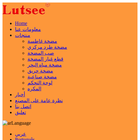
Home
معلومات عنا
منتجات
مضخة غاطسة
مضخة طرد مركزي
صب المضخة
قطع غيار المضخة
مضخة مياه البحر
مضخة حريق
مضخة صناعية
لوحة التحكم
المكره
أخبار
نظرة عامة على المصنع
اتصل بنا
تعليق
Language
عربي
Português