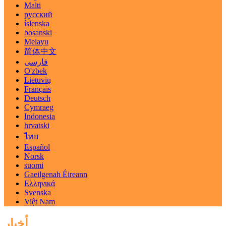
Malti
русский
íslenska
bosanski
Melayu
简体中文
فارسی
O'zbek
Lietuvių
Français
Deutsch
Cymraeg
Indonesia
hrvatski
ไทย
Español
Norsk
suomi
Gaeilgenah Éireann
Ελληνικά
Svenska
Việt Nam
أخبار