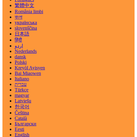
繁體中文
România limbi
বাংলা
українська
slovenščina
日本語
हिंदी
اردو
Nederlands
dansk
Polski
Kreyòl Ayisyen
Bai Miaowen
Italiano
עברית
Türkçe
magyar
Latviešu
한국어
Čeština
Català
Български
Eesti
English