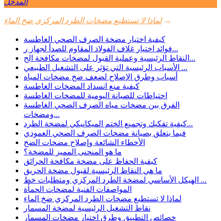
المدخل
→
لماذا لا تستطيع مضخات الطرد المركزي ضخ الماء
كيفية اختيار مضخة الصرف الصحي الغاطسة
فوائد اختيار غلاف الفولاذ المقاوم للصدأ لجهاز ر...
النقاط الرئيسية وعملية القبول لمضخات مكافحة الح...
الأسباب الرئيسية التي تؤثر على التشغيل الطبيعي ...
أسباب وطرق الإصلاح لضعف ضخ مضخات المياه
كيفية منع انسداد المضخات الغاطسة
احتياطات للصيانة اليومية للمضخات الغاطسة
الفرق بين مضخات مياه الصرف الصحي الغاطسة
ومضخات...
كيفية تفكيك وتجميع الختم الميكانيكي لمضخة الطرد...
فيما يتعلق بصيانة مضخات الصرف الصحي العمودي
الأخطاء الشائعة وإصلاح مضخات الضخ
ما هو المنحنى المميز للمضخة؟
كيفية الحفاظ على مضخة مكافحة الحرائق
ما هي النقاط الرئيسية لقبول مضخة الحريق
الهيكل الأساسي لمضخة الطرد المركزي ومتطلبات خط ...
المواصفات الفنية لمضخات الحمأة
لماذا لا تستطيع مضخات الطرد المركزي ضخ الماء
نقاط التشغيل الرئيسية لمضخة المسمار
خصائص التطبيق وطرق اختيار مضخات المسمار