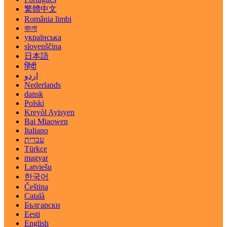
繁體中文
România limbi
বাংলা
українська
slovenščina
日本語
हिंदी
اردو
Nederlands
dansk
Polski
Kreyòl Ayisyen
Bai Miaowen
Italiano
עברית
Türkçe
magyar
Latviešu
한국어
Čeština
Català
Български
Eesti
English