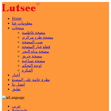
Home
معلومات عنا
منتجات
مضخة غاطسة
مضخة طرد مركزي
صب المضخة
قطع غيار المضخة
مضخة مياه البحر
مضخة حريق
مضخة صناعية
لوحة التحكم
المكره
أخبار
نظرة عامة على المصنع
اتصل بنا
تعليق
Language
عربي
Português