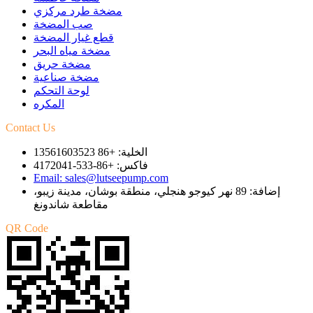
مضخة طرد مركزي
صب المضخة
قطع غيار المضخة
مضخة مياه البحر
مضخة حريق
مضخة صناعية
لوحة التحكم
المكره
Contact Us
الخلية: +86 13561603523
فاكس: +86-533-4172041
Email: sales@lutseepump.com
إضافة: 89 نهر كيوجو هنجلي، منطقة بوشان، مدينة زيبو،
مقاطعة شاندونغ
QR Code