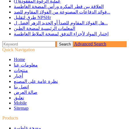
عملية الرغوة المفقودة(1)
العلاقة بين قطر المكره ورأس المضخة الغاطسة
فوائد الدفاعات المصنوعة من الفولاذ المقاوم للصد...
طرق لتقليل NPSHr
هل الفولاذ المقاوم للصدأ أو الحديد الزهر أفضل ل...
المعلمات الرئيسية لمضخة الطين
اختيار المواد لأجزاء التدفق لمضخة الملاط الغاطسة
Advanced Search
Quick Navigation
Home
معلومات عنا
منتجات
أخبار
نظرة عامة على المصنع
اتصل بنا
صالة العرض
تعليق
Mobile
Sitemap
Products
مضخة غاطسة