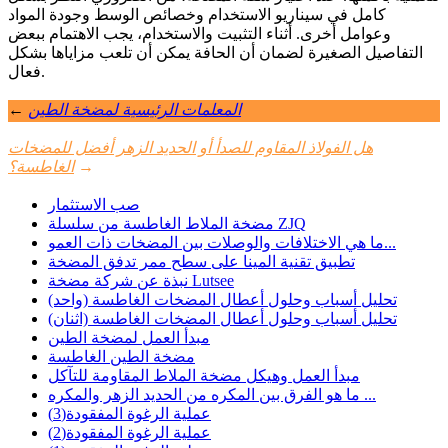
كامل في سيناريو الاستخدام وخصائص الوسط وجودة المواد
وعوامل أخرى. أثناء التثبيت والاستخدام، يجب الاهتمام ببعض
التفاصيل الصغيرة لضمان أن الحافة يمكن أن تلعب مزاياها بشكل
فعال.
المعلمات الرئيسية لمضخة الطين
←
هل الفولاذ المقاوم للصدأ أو الحديد الزهر أفضل للمضخات
→
الغاطسة؟
صب الاستثمار
مضخة الملاط الغاطسة من سلسلة ZJQ
ما هي الاختلافات والوصلات بين المضخات ذات العمو...
تطبيق تقنية المينا على سطح ممر تدفق المضخة
نبذة عن شركة مضخة Lutsee
تحليل أسباب وحلول أعطال المضخات الغاطسة (واحد)
تحليل أسباب وحلول أعطال المضخات الغاطسة (اثنان)
مبدأ العمل لمضخة الطين
مضخة الطين الغاطسة
مبدأ العمل وهيكل مضخة الملاط المقاومة للتآكل
ما هو الفرق بين المكره من الحديد الزهر والمكره ...
عملية الرغوة المفقودة(3)
عملية الرغوة المفقودة(2)