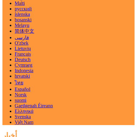
Malti
русский
íslenska
bosanski
Melayu
简体中文
فارسی
O'zbek
Lietuvių
Français
Deutsch
Cymraeg
Indonesia
hrvatski
ไทย
Español
Norsk
suomi
Gaeilgenah Éireann
Ελληνικά
Svenska
Việt Nam
أخبار