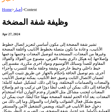
Content
>
أخبار
>
Home
وظيفة شفة المضخة
Apr 27, 2024
تشير شفة المضخة إلى مكون أساسي لتعزيز اتصال خطوط
الأنابيب، وعادة ما تكون متصلة بخطوط الأنابيب وأغلفة المضخة
وغيرها من المعدات، المستخدمة لتوصيل المعدات وختمها ودعمها
وإصلاحها. إنه هيكل دائري يشبه القرص، مصنوع من الفولاذ والفولاذ
المقاوم للصدأ وسبائك الألومنيوم ومواد أخرى مكررة، مقسم إلى
خيط داخلي وخيط خارجي وشفة وحلقة مانعة للتسرب وأجزاء
أخرى. يتم توصيل الحافة بإحكام بالجهاز عن طريق تثبيت البراغي
لضمان الاتصال الثابت وضيق خط الأنابيب. يمكنه توصيل الأنابيب
والمعدات والصمامات المختلفة، وما إلى ذلك، لتشكيل عملية كاملة؛
بالإضافة إلى ذلك، يمكن أن تلعب أيضًا دورًا في تركيب ودعم وإصلاح
المعدات لتجنب مشاكل مثل الاهتزاز وعدم التوازن أثناء استخدام
المعدات. يعد أداء الختم لشفة المضخة مهمًا جدًا أيضًا، حيث يمكن أن
يمنع بشكل فعال الشوائب والغازات والسوائل وما إلى ذلك من
دخول خط الأنابيب في البيئة، ويضمن التشغيل الآمن والمستقر
للعملية بأكملها. عند اختيار شفة المضخة، من الضروري النظر بشكل