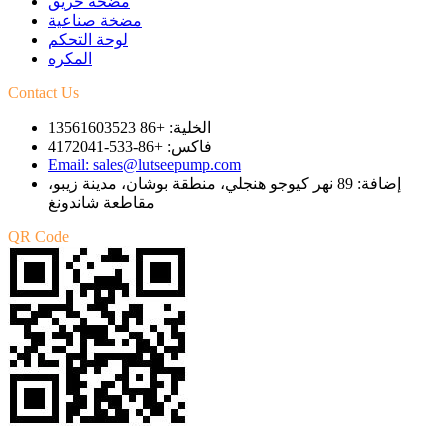
مضخة حريق
مضخة صناعية
لوحة التحكم
المكره
Contact Us
الخلية: +86 13561603523
فاكس: +86-533-4172041
Email: sales@lutseepump.com
إضافة: 89 نهر كيوجو هنجلي، منطقة بوشان، مدينة زيبو،
مقاطعة شاندونغ
QR Code