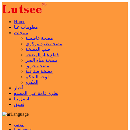
Home
معلومات عنا
منتجات
مضخة غاطسة
مضخة طرد مركزي
صب المضخة
قطع غيار المضخة
مضخة مياه البحر
مضخة حريق
مضخة صناعية
لوحة التحكم
المكره
أخبار
نظرة عامة على المصنع
اتصل بنا
تعليق
Language
عربي
Português