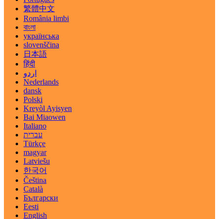
繁體中文
România limbi
বাংলা
українська
slovenščina
日本語
हिंदी
اردو
Nederlands
dansk
Polski
Kreyòl Ayisyen
Bai Miaowen
Italiano
עברית
Türkçe
magyar
Latviešu
한국어
Čeština
Català
Български
Eesti
English