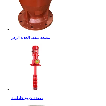
مضخة شفط الحديد الزهر
مضخة حريق غاطسة