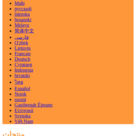
Malti
русский
íslenska
bosanski
Melayu
简体中文
فارسی
O'zbek
Lietuvių
Français
Deutsch
Cymraeg
Indonesia
hrvatski
ไทย
Español
Norsk
suomi
Gaeilgenah Éireann
Ελληνικά
Svenska
Việt Nam
منتجات