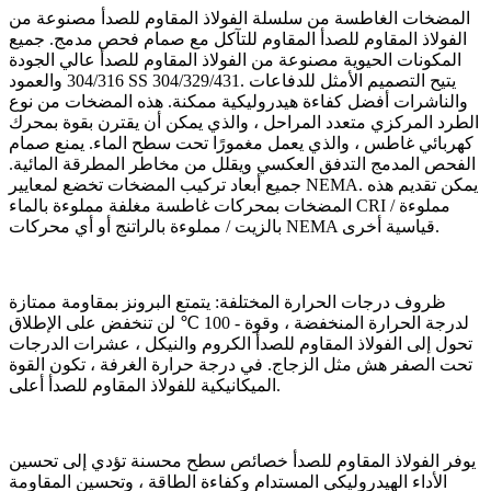
المضخات الغاطسة من سلسلة الفولاذ المقاوم للصدأ مصنوعة من
الفولاذ المقاوم للصدأ المقاوم للتآكل مع صمام فحص مدمج. جميع
المكونات الحيوية مصنوعة من الفولاذ المقاوم للصدأ عالي الجودة
304/316 والعمود SS 304/329/431. يتيح التصميم الأمثل للدفاعات
والناشرات أفضل كفاءة هيدروليكية ممكنة. هذه المضخات من نوع
الطرد المركزي متعدد المراحل ، والذي يمكن أن يقترن بقوة بمحرك
كهربائي غاطس ، والذي يعمل مغمورًا تحت سطح الماء. يمنع صمام
الفحص المدمج التدفق العكسي ويقلل من مخاطر المطرقة المائية.
جميع أبعاد تركيب المضخات تخضع لمعايير NEMA. يمكن تقديم هذه
المضخات بمحركات غاطسة مغلفة مملوءة بالماء CRI / مملوءة
بالزيت / مملوءة بالراتنج أو أي محركات NEMA قياسية أخرى.
ظروف درجات الحرارة المختلفة: يتمتع البرونز بمقاومة ممتازة
لدرجة الحرارة المنخفضة ، وقوة - 100 ℃ لن تنخفض على الإطلاق
تحول إلى الفولاذ المقاوم للصدأ الكروم والنيكل ، عشرات الدرجات
تحت الصفر هش مثل الزجاج. في درجة حرارة الغرفة ، تكون القوة
الميكانيكية للفولاذ المقاوم للصدأ أعلى.
يوفر الفولاذ المقاوم للصدأ خصائص سطح محسنة تؤدي إلى تحسين
الأداء الهيدروليكي المستدام وكفاءة الطاقة ، وتحسين المقاومة