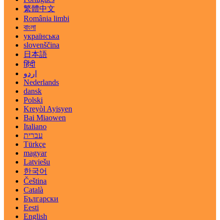
繁體中文
România limbi
বাংলা
українська
slovenščina
日本語
हिंदी
اردو
Nederlands
dansk
Polski
Kreyòl Ayisyen
Bai Miaowen
Italiano
עברית
Türkçe
magyar
Latviešu
한국어
Čeština
Català
Български
Eesti
English