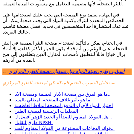
للبئر الضحلة، لأنها مصممة للتعامل مع مستويات المياه العميقة.
في النهاية، يعتمد نوع المضخة التي يجب عليك استخدامها على
الخصائص المحددة لبئرك وكمية المياه التي يجب ضخها. يمكن أن
تساعدك استشارة أحد المتخصصين في تحديد أفضل مضخة تناسب
حالتك الفريدة.
في الختام، يمكن بالتأكيد استخدام مضخة البئر العميقة في البئر
الضحلة. على الرغم من أنه قد لا يكون الخيار الأكثر كفاءة، إلا أنه لا
يزال خيارًا قابلاً للتطبيق لأصحاب المنازل الذين يتطلعون إلى ضخ
المياه من آبارهم.
أسباب وطرق تعبئة المياه قبل تشغيل مضخة الطرد المركزي
←
→
تحليل التسرب للختم الميكانيكي لمضخة الطرد المركزي
ما هو الفرق بين مضخة الآبار العميقة ومضخة الآبا...
ما هو تأثير غلاف المضخة المطلي بالمينا
اختيار المواد لأجزاء التدفق لمضخة الملاط الغاطسة
المعلمات الرئيسية لمضخة الطين
هل الفولاذ المقاوم للصدأ أو الحديد الزهر أفضل ل...
طرق لتقليل NPSHr
فوائد الدفاعات المصنوعة من الفولاذ المقاوم للصد...
العلاقة بين قطر المكره ورأس المضخة الغاطسة