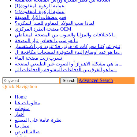
عملية الرغوة المفقودة(1)
عملية الرغوة المفقودة(2)
فهم مضخات الآبار العميقة
لماذا صب الفولاذ المقاوم للصدأ للمكره؟
مضخة الطرد المركزي OEM
الاختلافات والمزايا والعيوب بين المضخة المغناطي...
ما هو سبب انخفاض تيار المضخة
تنتج شركتنا محركات 60 هرتز، فلا تتردد في الاستفسار
ما هو عدد أوضاع البدء المتوفرة لمضخات مكافحة ال...
تسرب زيت مضخة الماء
ما هي مشكلة الاهتزاز أو الصوت غير الطبيعي لمضخة...
ما هو الفرق بين الدفاعات المفتوحة والدفاعات الم...
Advanced Search
Quick Navigation
Home
معلومات عنا
منتجات
أخبار
نظرة عامة على المصنع
اتصل بنا
صالة العرض