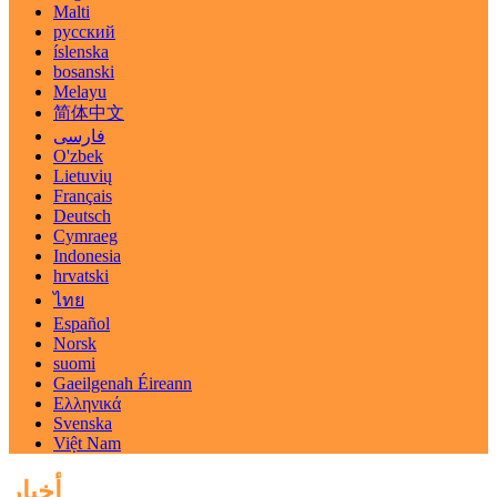
Malti
русский
íslenska
bosanski
Melayu
简体中文
فارسی
O'zbek
Lietuvių
Français
Deutsch
Cymraeg
Indonesia
hrvatski
ไทย
Español
Norsk
suomi
Gaeilgenah Éireann
Ελληνικά
Svenska
Việt Nam
أخبار