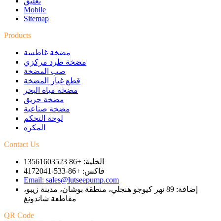
تعليق
Mobile
Sitemap
Products
مضخة غاطسة
مضخة طرد مركزي
صب المضخة
قطع غيار المضخة
مضخة مياه البحر
مضخة حريق
مضخة صناعية
لوحة التحكم
المكره
Contact Us
الخلية: +86 13561603523
فاكس: +86-533-4172041
Email: sales@lutseepump.com
إضافة: 89 نهر كيوجو هنجلي، منطقة بوشان، مدينة زيبو،
مقاطعة شاندونغ
QR Code