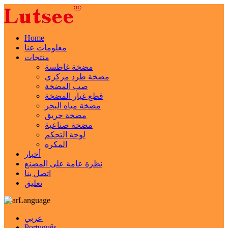
Home
معلومات عنا
منتجات
مضخة غاطسة
مضخة طرد مركزي
صب المضخة
قطع غيار المضخة
مضخة مياه البحر
مضخة حريق
مضخة صناعية
لوحة التحكم
المكره
أخبار
نظرة عامة على المصنع
اتصل بنا
تعليق
Language
عربي
Português