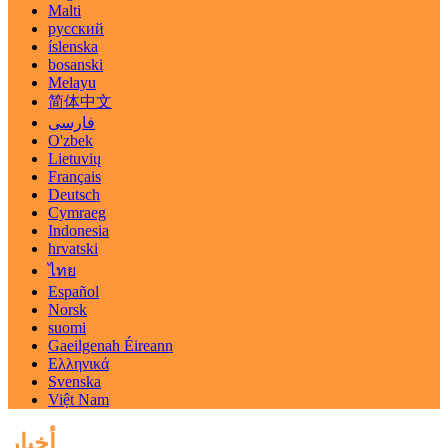
Malti
русский
íslenska
bosanski
Melayu
简体中文
فارسی
O'zbek
Lietuvių
Français
Deutsch
Cymraeg
Indonesia
hrvatski
ไทย
Español
Norsk
suomi
Gaeilgenah Éireann
Ελληνικά
Svenska
Việt Nam
أخبار