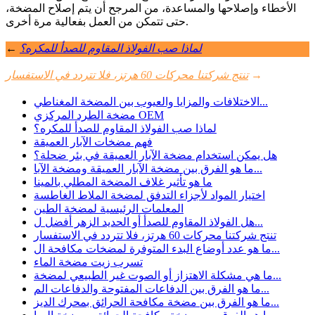
الأخطاء وإصلاحها والمساعدة، من المرجح أن يتم إصلاح المضخة،
حتى تتمكن من العمل بفعالية مرة أخرى.
لماذا صب الفولاذ المقاوم للصدأ للمكره؟
←
→
تنتج شركتنا محركات 60 هرتز، فلا تتردد في الاستفسار
الاختلافات والمزايا والعيوب بين المضخة المغناطي...
مضخة الطرد المركزي OEM
لماذا صب الفولاذ المقاوم للصدأ للمكره؟
فهم مضخات الآبار العميقة
هل يمكن استخدام مضخة الآبار العميقة في بئر ضحلة؟
ما هو الفرق بين مضخة الآبار العميقة ومضخة الآبا...
ما هو تأثير غلاف المضخة المطلي بالمينا
اختيار المواد لأجزاء التدفق لمضخة الملاط الغاطسة
المعلمات الرئيسية لمضخة الطين
هل الفولاذ المقاوم للصدأ أو الحديد الزهر أفضل ل...
تنتج شركتنا محركات 60 هرتز، فلا تتردد في الاستفسار
ما هو عدد أوضاع البدء المتوفرة لمضخات مكافحة ال...
تسرب زيت مضخة الماء
ما هي مشكلة الاهتزاز أو الصوت غير الطبيعي لمضخة...
ما هو الفرق بين الدفاعات المفتوحة والدفاعات الم...
ما هو الفرق بين مضخة مكافحة الحرائق بمحرك الديز...