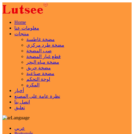
Home
معلومات عنا
منتجات
مضخة غاطسة
مضخة طرد مركزي
صب المضخة
قطع غيار المضخة
مضخة مياه البحر
مضخة حريق
مضخة صناعية
لوحة التحكم
المكره
أخبار
نظرة عامة على المصنع
اتصل بنا
تعليق
Language
عربي
Português