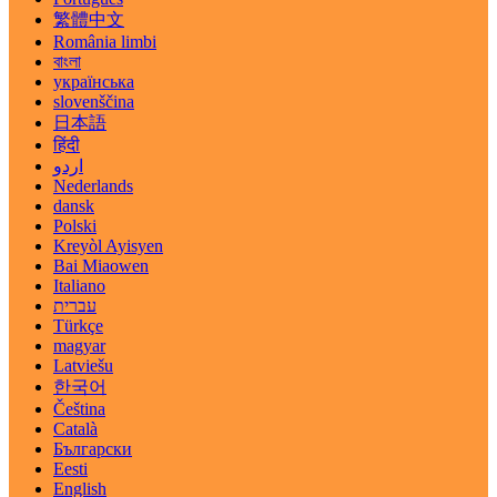
繁體中文
România limbi
বাংলা
українська
slovenščina
日本語
हिंदी
اردو
Nederlands
dansk
Polski
Kreyòl Ayisyen
Bai Miaowen
Italiano
עברית
Türkçe
magyar
Latviešu
한국어
Čeština
Català
Български
Eesti
English