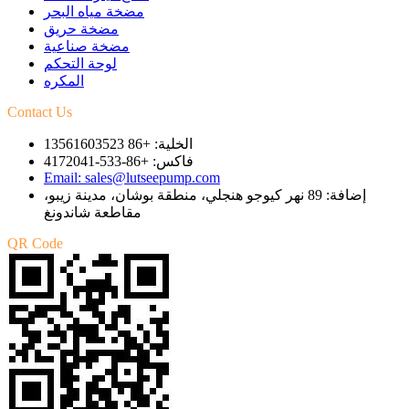
مضخة مياه البحر
مضخة حريق
مضخة صناعية
لوحة التحكم
المكره
Contact Us
الخلية: +86 13561603523
فاكس: +86-533-4172041
Email: sales@lutseepump.com
إضافة: 89 نهر كيوجو هنجلي، منطقة بوشان، مدينة زيبو،
مقاطعة شاندونغ
QR Code