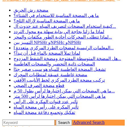
مضخة رش الحريق
ما هي المضخة المناسبة للاستخدام في الشتاء؟
ما هي المضخة المناسبة لإزالة الثلج؟
كيفية استخدام المضخات لتصريف المياه عند حدوث ال...
لماذا ما زلنا بحاجة إلى بداية سهلة مع محول التردد
لماذا تتطلب المحركات أحادية الطور مكثفات والمحر...
التمييز بين NPSHr وNPSHc وNPSHr
المعلمات الرئيسية لمضخات الطرد المركزي متعددة ا...
لماذا تملأ المضخة بالماء قبل أن تبدأ؟
هل المضخة المتوسطة المفتوحة ومضخة الشفط المزدوج...
المضخات ذاتية التحضير والمضخات الغاطسة
تشغيل المضخة الغاطسة للمياه هو سبب صغير جدًا
مضخة غاطسة عميقة لمتطلبات المحرك
تركيب مضخة الطرد المركزي لخط الأنابيب الأفقي
قطع مضخة الصرف الصحي
ما هي المضخات التي يمكن اختيارها لرأس بطول 50 م...
ما هي المضخات التي يمكن اختيارها لرأس 500 متر
تأثير عدد قنوات المكره على الرأس
تأثير المكره على رأس مضخة المياه
تفكيك وتجميع دفاعة مضخة المياه
Advanced Search