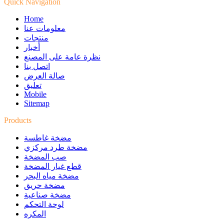
Quick Navigation
Home
معلومات عنا
منتجات
أخبار
نظرة عامة على المصنع
اتصل بنا
صالة العرض
تعليق
Mobile
Sitemap
Products
مضخة غاطسة
مضخة طرد مركزي
صب المضخة
قطع غيار المضخة
مضخة مياه البحر
مضخة حريق
مضخة صناعية
لوحة التحكم
المكره