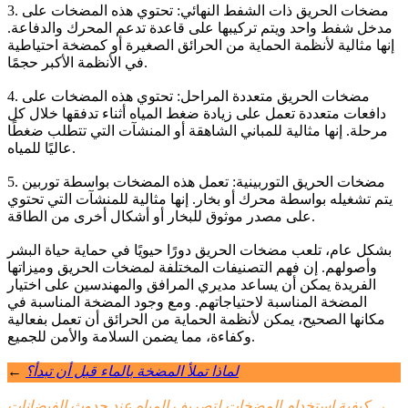
3. مضخات الحريق ذات الشفط النهائي: تحتوي هذه المضخات على
مدخل شفط واحد ويتم تركيبها على قاعدة تدعم المحرك والدفاعة.
إنها مثالية لأنظمة الحماية من الحرائق الصغيرة أو كمضخة احتياطية
في الأنظمة الأكبر حجمًا.
4. مضخات الحريق متعددة المراحل: تحتوي هذه المضخات على
دافعات متعددة تعمل على زيادة ضغط المياه أثناء تدفقها خلال كل
مرحلة. إنها مثالية للمباني الشاهقة أو المنشآت التي تتطلب ضغطًا
عاليًا للمياه.
5. مضخات الحريق التوربينية: تعمل هذه المضخات بواسطة توربين
يتم تشغيله بواسطة محرك أو بخار. إنها مثالية للمنشآت التي تحتوي
على مصدر موثوق للبخار أو أشكال أخرى من الطاقة.
بشكل عام، تلعب مضخات الحريق دورًا حيويًا في حماية حياة البشر
وأصولهم. إن فهم التصنيفات المختلفة لمضخات الحريق وميزاتها
الفريدة يمكن أن يساعد مديري المرافق والمهندسين على اختيار
المضخة المناسبة لاحتياجاتهم. ومع وجود المضخة المناسبة في
مكانها الصحيح، يمكن لأنظمة الحماية من الحرائق أن تعمل بفعالية
وكفاءة، مما يضمن السلامة والأمن للجميع.
لماذا تملأ المضخة بالماء قبل أن تبدأ؟
←
→
كيفية استخدام المضخات لتصريف المياه عند حدوث الفيضانات