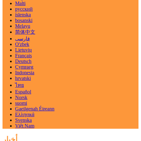
Malti
русский
íslenska
bosanski
Melayu
简体中文
فارسی
O'zbek
Lietuvių
Français
Deutsch
Cymraeg
Indonesia
hrvatski
ไทย
Español
Norsk
suomi
Gaeilgenah Éireann
Ελληνικά
Svenska
Việt Nam
أخبار