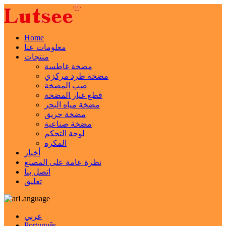
Home
معلومات عنا
منتجات
مضخة غاطسة
مضخة طرد مركزي
صب المضخة
قطع غيار المضخة
مضخة مياه البحر
مضخة حريق
مضخة صناعية
لوحة التحكم
المكره
أخبار
نظرة عامة على المصنع
اتصل بنا
تعليق
Language
عربي
Português