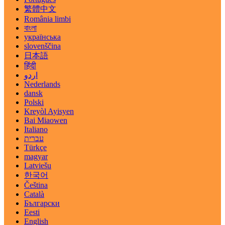
繁體中文
România limbi
বাংলা
українська
slovenščina
日本語
हिंदी
اردو
Nederlands
dansk
Polski
Kreyòl Ayisyen
Bai Miaowen
Italiano
עברית
Türkçe
magyar
Latviešu
한국어
Čeština
Català
Български
Eesti
English