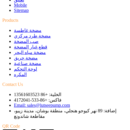
Mobile
Sitemap
Products
مضخة غاطسة
مضخة طرد مركزي
صب المضخة
قطع غيار المضخة
مضخة مياه البحر
مضخة حريق
مضخة صناعية
لوحة التحكم
المكره
Contact Us
الخلية: +86 13561603523
فاكس: +86-533-4172041
Email: sales@lutseepump.com
إضافة: 89 نهر كيوجو هنجلي، منطقة بوشان، مدينة زيبو،
مقاطعة شاندونغ
QR Code