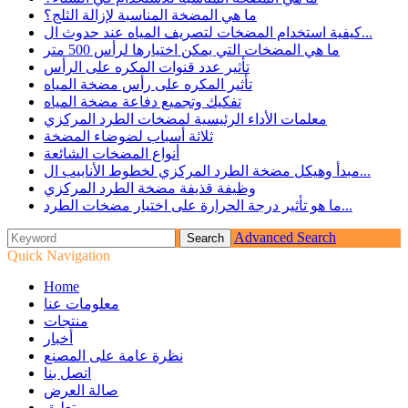
ما هي المضخة المناسبة لإزالة الثلج؟
كيفية استخدام المضخات لتصريف المياه عند حدوث ال...
ما هي المضخات التي يمكن اختيارها لرأس 500 متر
تأثير عدد قنوات المكره على الرأس
تأثير المكره على رأس مضخة المياه
تفكيك وتجميع دفاعة مضخة المياه
معلمات الأداء الرئيسية لمضخات الطرد المركزي
ثلاثة أسباب لضوضاء المضخة
أنواع المضخات الشائعة
مبدأ وهيكل مضخة الطرد المركزي لخطوط الأنابيب ال...
وظيفة قذيفة مضخة الطرد المركزي
ما هو تأثير درجة الحرارة على اختيار مضخات الطرد...
Advanced Search
Quick Navigation
Home
معلومات عنا
منتجات
أخبار
نظرة عامة على المصنع
اتصل بنا
صالة العرض
تعليق