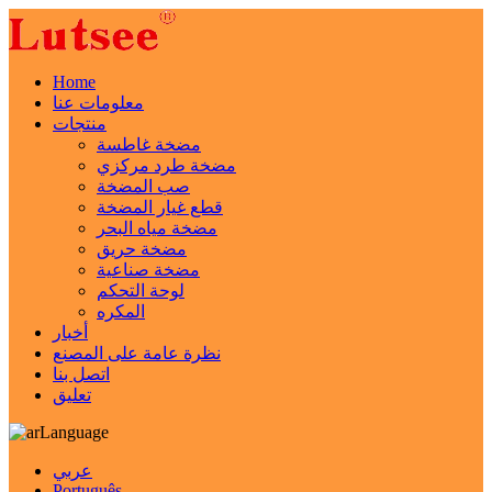
Home
معلومات عنا
منتجات
مضخة غاطسة
مضخة طرد مركزي
صب المضخة
قطع غيار المضخة
مضخة مياه البحر
مضخة حريق
مضخة صناعية
لوحة التحكم
المكره
أخبار
نظرة عامة على المصنع
اتصل بنا
تعليق
Language
عربي
Português