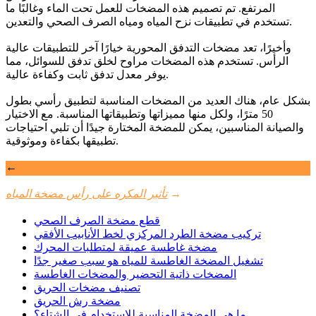
المرتفع. تم تصميم هذه المضخات للعمل تحت الماء وغالبًا ما
تستخدم في تطبيقات نزح المياه ومياه الصرف الصحي والتعدين.
وأخيرًا، تعد مضخات التدفق المحورية خيارًا آخر للتطبيقات عالية
الرأس. تستخدم هذه المضخات مراوح لخلق تدفق للسوائل، مما
يوفر معدل تدفق ثابت وكفاءة عالية.
بشكل عام، هناك العديد من المضخات المناسبة لتطبيق رأسي بطول
50 مترًا، ولكل منها مميزاتها وتطبيقاتها المناسبة. مع الاختيار
والصيانة المناسبين، يمكن للمضخة المختارة جيدًا أن تلبي احتياجات
تطبيقها بكفاءة وموثوقية.
←
→
تأثير المكره على رأس مضخة المياه
قطع مضخة الصرف الصحي
تركيب مضخة الطرد المركزي لخط الأنابيب الأفقي
مضخة غاطسة عميقة لمتطلبات المحرك
تشغيل المضخة الغاطسة للمياه هو سبب صغير جدًا
المضخات ذاتية التحضير والمضخات الغاطسة
تصنيف مضخات الحريق
مضخة رش الحريق
ما هي المضخة المناسبة للاستخدام في الشتاء؟