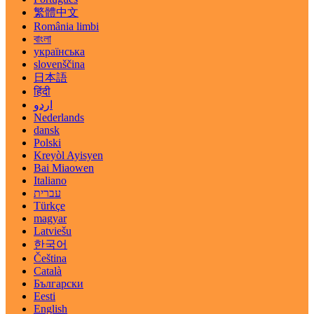
繁體中文
România limbi
বাংলা
українська
slovenščina
日本語
हिंदी
اردو
Nederlands
dansk
Polski
Kreyòl Ayisyen
Bai Miaowen
Italiano
עברית
Türkçe
magyar
Latviešu
한국어
Čeština
Català
Български
Eesti
English