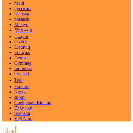
Malti
русский
íslenska
bosanski
Melayu
简体中文
فارسی
O'zbek
Lietuvių
Français
Deutsch
Cymraeg
Indonesia
hrvatski
ไทย
Español
Norsk
suomi
Gaeilgenah Éireann
Ελληνικά
Svenska
Việt Nam
أخبار