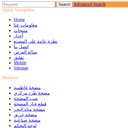
Advanced Search
Quick Navigation
Home
معلومات عنا
منتجات
أخبار
نظرة عامة على المصنع
اتصل بنا
صالة العرض
تعليق
Mobile
Sitemap
Products
مضخة غاطسة
مضخة طرد مركزي
صب المضخة
قطع غيار المضخة
مضخة مياه البحر
مضخة حريق
مضخة صناعية
لوحة التحكم