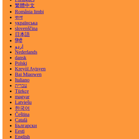
繁體中文
România limbi
বাংলা
українська
slovenščina
日本語
हिंदी
اردو
Nederlands
dansk
Polski
Kreyòl Ayisyen
Bai Miaowen
Italiano
עברית
Türkçe
magyar
Latviešu
한국어
Čeština
Català
Български
Eesti
English