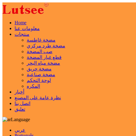
Home
معلومات عنا
منتجات
مضخة غاطسة
مضخة طرد مركزي
صب المضخة
قطع غيار المضخة
مضخة مياه البحر
مضخة حريق
مضخة صناعية
لوحة التحكم
المكره
أخبار
نظرة عامة على المصنع
اتصل بنا
تعليق
Language
عربي
Português