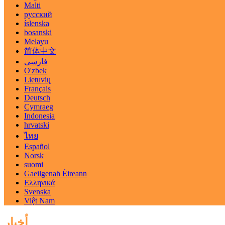
Malti
русский
íslenska
bosanski
Melayu
简体中文
فارسی
O'zbek
Lietuvių
Français
Deutsch
Cymraeg
Indonesia
hrvatski
ไทย
Español
Norsk
suomi
Gaeilgenah Éireann
Ελληνικά
Svenska
Việt Nam
أخبار