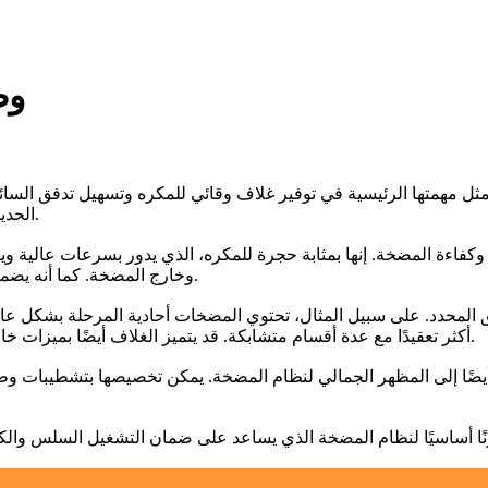
وظ
ثل مهمتها الرئيسية في توفير غلاف وقائي للمكره وتسهيل تدفق السائل
الحديد الزهر أو الفولاذ المقاوم للصدأ أو البلاستيك لتحمل متطلبات التطبيق.
فاءة المضخة. إنها بمثابة حجرة للمكره، الذي يدور بسرعات عالية ويو
وخارج المضخة. كما أنه يضمن محاذاة السائل بشكل صحيح مع المكره لمنع أي ضرر أو عدم كفاءة.
لمحدد. على سبيل المثال، تحتوي المضخات أحادية المرحلة بشكل عام
أكثر تعقيدًا مع عدة أقسام متشابكة. قد يتميز الغلاف أيضًا بميزات خاصة مثل حلقات التآكل أو الناشرات أو الحلزونات لتعزيز الأداء والمتانة.
يضًا إلى المظهر الجمالي لنظام المضخة. يمكن تخصيصها بتشطيبات وطل