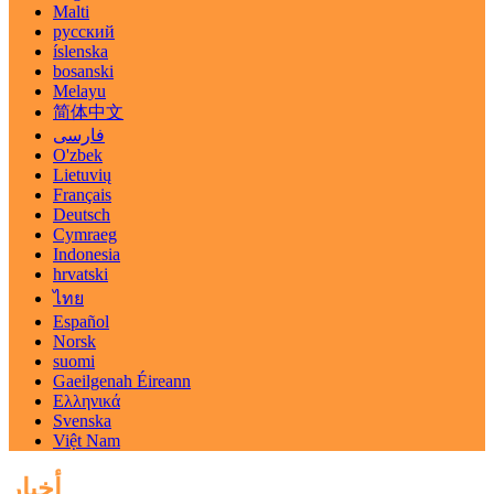
Malti
русский
íslenska
bosanski
Melayu
简体中文
فارسی
O'zbek
Lietuvių
Français
Deutsch
Cymraeg
Indonesia
hrvatski
ไทย
Español
Norsk
suomi
Gaeilgenah Éireann
Ελληνικά
Svenska
Việt Nam
أخبار