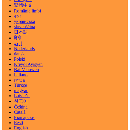
繁體中文
România limbi
বাংলা
українська
slovenščina
日本語
हिंदी
اردو
Nederlands
dansk
Polski
Kreyòl Ayisyen
Bai Miaowen
Italiano
עברית
Türkçe
magyar
Latviešu
한국어
Čeština
Català
Български
Eesti
English