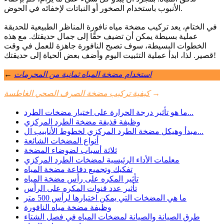
الأنبوب باستخدام الصخور أو النباتات لإخفائه في الحوض.
في الختام، يعد تركيب مضخة مياه نافورة المناظر الطبيعية للحديقة
عملية بسيطة يمكن أن تضيف حقًا إلى جمال حديقتك. مع هذه
الخطوات البسيطة، سوف تصبح النافورة جاهزة للعمل في وقت
قصير. لذا، ابدأ عملية التثبيت اليوم وأضف بعض الحياة إلى حديقتك!
استخدام مضخة المياه ثمانية من المحرمات
←
→
كيفية تركيب مضخة الصرف الصحي الغاطسة
ما هو تأثير درجة الحرارة على اختيار مضخات الطرد...
وظيفة قذيفة مضخة الطرد المركزي
مبدأ وهيكل مضخة الطرد المركزي لخطوط الأنابيب ال...
أنواع المضخات الشائعة
ثلاثة أسباب لضوضاء المضخة
معلمات الأداء الرئيسية لمضخات الطرد المركزي
تفكيك وتجميع دفاعة مضخة المياه
تأثير المكره على رأس مضخة المياه
تأثير عدد قنوات المكره على الرأس
ما هي المضخات التي يمكن اختيارها لرأس 500 متر
وظيفة مضخة مياه النافورة
طرق الصيانة والصيانة لمضخات المياه في فصل الشتاء