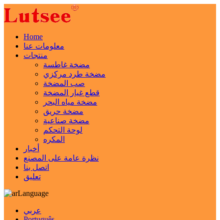
Home
معلومات عنا
منتجات
مضخة غاطسة
مضخة طرد مركزي
صب المضخة
قطع غيار المضخة
مضخة مياه البحر
مضخة حريق
مضخة صناعية
لوحة التحكم
المكره
أخبار
نظرة عامة على المصنع
اتصل بنا
تعليق
Language
عربي
Português