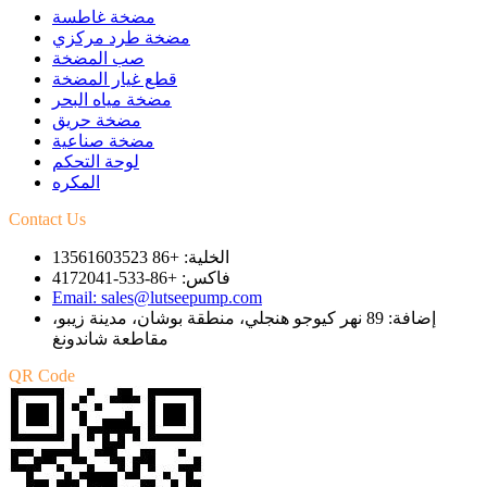
مضخة غاطسة
مضخة طرد مركزي
صب المضخة
قطع غيار المضخة
مضخة مياه البحر
مضخة حريق
مضخة صناعية
لوحة التحكم
المكره
Contact Us
الخلية: +86 13561603523
فاكس: +86-533-4172041
Email: sales@lutseepump.com
إضافة: 89 نهر كيوجو هنجلي، منطقة بوشان، مدينة زيبو،
مقاطعة شاندونغ
QR Code