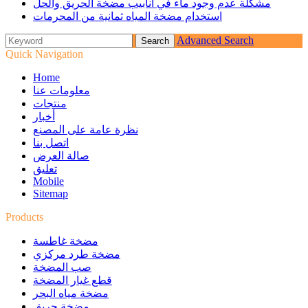
مشكلة عدم وجود ماء في أنابيب مضخة الحريق والحل
استخدام مضخة المياه ثمانية من المحرمات
Advanced Search
Quick Navigation
Home
معلومات عنا
منتجات
أخبار
نظرة عامة على المصنع
اتصل بنا
صالة العرض
تعليق
Mobile
Sitemap
Products
مضخة غاطسة
مضخة طرد مركزي
صب المضخة
قطع غيار المضخة
مضخة مياه البحر
مضخة حريق