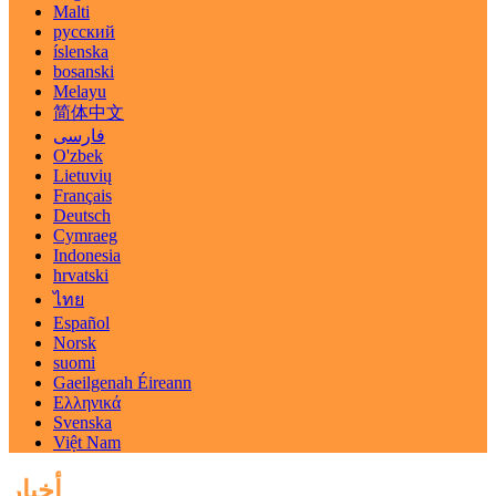
Malti
русский
íslenska
bosanski
Melayu
简体中文
فارسی
O'zbek
Lietuvių
Français
Deutsch
Cymraeg
Indonesia
hrvatski
ไทย
Español
Norsk
suomi
Gaeilgenah Éireann
Ελληνικά
Svenska
Việt Nam
أخبار