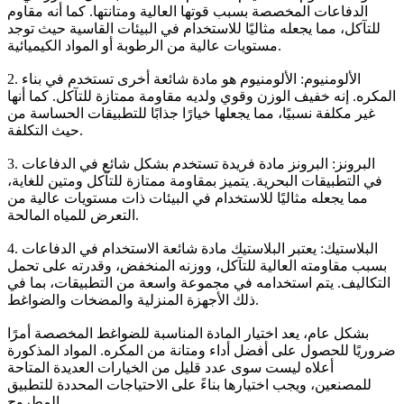
الدفاعات المخصصة بسبب قوتها العالية ومتانتها. كما أنه مقاوم
للتآكل، مما يجعله مثاليًا للاستخدام في البيئات القاسية حيث توجد
مستويات عالية من الرطوبة أو المواد الكيميائية.
2. الألومنيوم: الألومنيوم هو مادة شائعة أخرى تستخدم في بناء
المكره. إنه خفيف الوزن وقوي ولديه مقاومة ممتازة للتآكل. كما أنها
غير مكلفة نسبيًا، مما يجعلها خيارًا جذابًا للتطبيقات الحساسة من
حيث التكلفة.
3. البرونز: البرونز مادة فريدة تستخدم بشكل شائع في الدفاعات
في التطبيقات البحرية. يتميز بمقاومة ممتازة للتآكل ومتين للغاية،
مما يجعله مثاليًا للاستخدام في البيئات ذات مستويات عالية من
التعرض للمياه المالحة.
4. البلاستيك: يعتبر البلاستيك مادة شائعة الاستخدام في الدفاعات
بسبب مقاومته العالية للتآكل، ووزنه المنخفض، وقدرته على تحمل
التكاليف. يتم استخدامه في مجموعة واسعة من التطبيقات، بما في
ذلك الأجهزة المنزلية والمضخات والضواغط.
بشكل عام، يعد اختيار المادة المناسبة للضواغط المخصصة أمرًا
ضروريًا للحصول على أفضل أداء ومتانة من المكره. المواد المذكورة
أعلاه ليست سوى عدد قليل من الخيارات العديدة المتاحة
للمصنعين، ويجب اختيارها بناءً على الاحتياجات المحددة للتطبيق
المطروح.