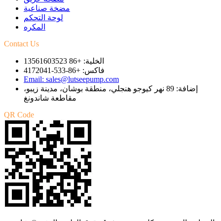
مضخة صناعية
لوحة التحكم
المكره
Contact Us
الخلية: +86 13561603523
فاكس: +86-533-4172041
Email: sales@lutseepump.com
إضافة: 89 نهر كيوجو هنجلي، منطقة بوشان، مدينة زيبو،
مقاطعة شاندونغ
QR Code