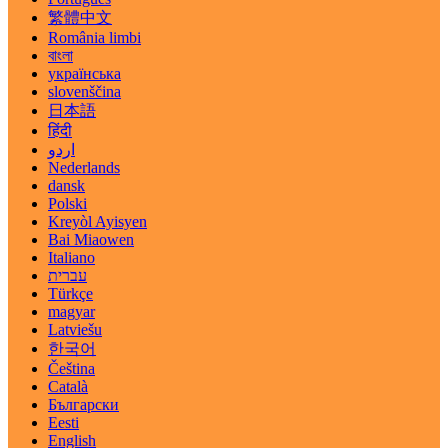
繁體中文
România limbi
বাংলা
українська
slovenščina
日本語
हिंदी
اردو
Nederlands
dansk
Polski
Kreyòl Ayisyen
Bai Miaowen
Italiano
עברית
Türkçe
magyar
Latviešu
한국어
Čeština
Català
Български
Eesti
English