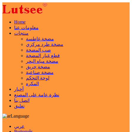
Home
معلومات عنا
منتجات
مضخة غاطسة
مضخة طرد مركزي
صب المضخة
قطع غيار المضخة
مضخة مياه البحر
مضخة حريق
مضخة صناعية
لوحة التحكم
المكره
أخبار
نظرة عامة على المصنع
اتصل بنا
تعليق
Language
عربي
Português