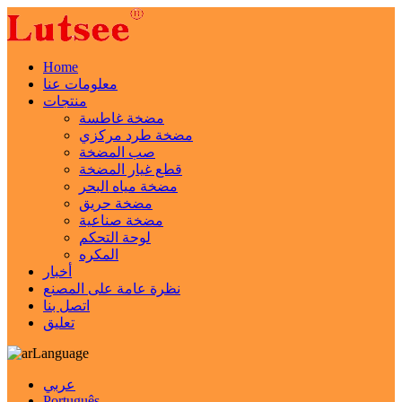
Home
معلومات عنا
منتجات
مضخة غاطسة
مضخة طرد مركزي
صب المضخة
قطع غيار المضخة
مضخة مياه البحر
مضخة حريق
مضخة صناعية
لوحة التحكم
المكره
أخبار
نظرة عامة على المصنع
اتصل بنا
تعليق
Language
عربي
Português