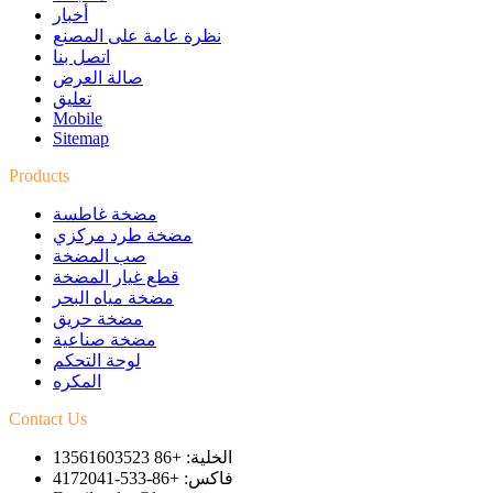
أخبار
نظرة عامة على المصنع
اتصل بنا
صالة العرض
تعليق
Mobile
Sitemap
Products
مضخة غاطسة
مضخة طرد مركزي
صب المضخة
قطع غيار المضخة
مضخة مياه البحر
مضخة حريق
مضخة صناعية
لوحة التحكم
المكره
Contact Us
الخلية: +86 13561603523
فاكس: +86-533-4172041