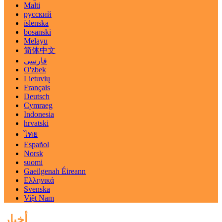
Malti
русский
íslenska
bosanski
Melayu
简体中文
فارسی
O'zbek
Lietuvių
Français
Deutsch
Cymraeg
Indonesia
hrvatski
ไทย
Español
Norsk
suomi
Gaeilgenah Éireann
Ελληνικά
Svenska
Việt Nam
أخبار