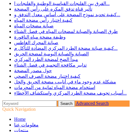
الفرق بين الفلنجات القياسية الوطنية والفلنجات ا...
تأثير قناة تدفق المكره على رأس المضخة
كيفية تحديد نموذج المضخة على أساس معدل التدفق و...
كيفية اختبار رأس مضخة المياه
صيانة مضخات المياه
طرق الصيانة والصيانة لمضخات المياه في فصل الشتاء
وظيفة مضخة مياه النافورة
صيانة المحرك الغاطس
كيفية صيانة مضخة الطرد المركزي المضادة للتآكل م...
الصيانة والصيانة اليومية لمضخة الحريق
مبدأ الضخ لمضخة الطرد المركزي
تدابير مكافحة التجميد في فصل الشتاء
حول مصدر المضخة
كيفية اختيار مضخة الصرف الصحي
مشكلة عدم وجود ماء في أنابيب مضخة الحريق والحل
استخدام مضخة المياه ثمانية من المحرمات
أسباب تجويف مضخة الطرد المركزي واستكشاف الأخطاء...
Advanced Search
Quick Navigation
Home
معلومات عنا
منتجات