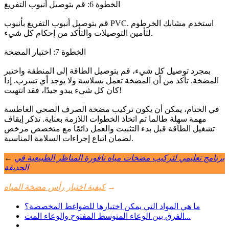
الخطوة 6: قم بتوصيل أنبوب التفريغ
قم بتوصيل أنبوب التفريغ بأنبوب PVC. استخدم مشابك الخرطوم
لتأمين التوصيلات والتأكد من إحكام كل شيء.
الخطوة 7: اختبار المضخة
بمجرد توصيل كل شيء، قم بتوصيل الطاقة إلى المنطقة واختبر
المضخة. تأكد من أن المضخة تعمل بسلاسة ولا يوجد أي تسرب. إذا
كان كل شيء يبدو جيدًا، فقد انتهيت!
في الختام، يمكن أن يكون تركيب مضخة الصرف الصحي الغاطسة
مهمة سهلة طالما تم اتخاذ الخطوات اللازمة بعناية. تذكر إيقاف
تشغيل الطاقة قبل بدء التثبيت والعمل دائمًا مع متخصص مرخص
لضمان اتباع إجراءات السلامة المناسبة.
برنامج تعليمي لتركيب مضخات مياه نافورة المناظر الطبيعية في
←
الحديقة
→
كيفية اختبار رأس مضخة المياه
ما هي المواد التي يمكن اختيارها للضواغط المخصصة؟
الفرق بين الوعاء المتوسط ​​المفتوح والوعاء المت...