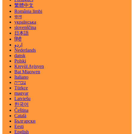
繁體中文
România limbi
বাংলা
українська
slovenščina
日本語
हिंदी
اردو
Nederlands
dansk
Polski
Kreyòl Ayisyen
Bai Miaowen
Italiano
עברית
Türkçe
magyar
Latviešu
한국어
Čeština
Català
Български
Eesti
English