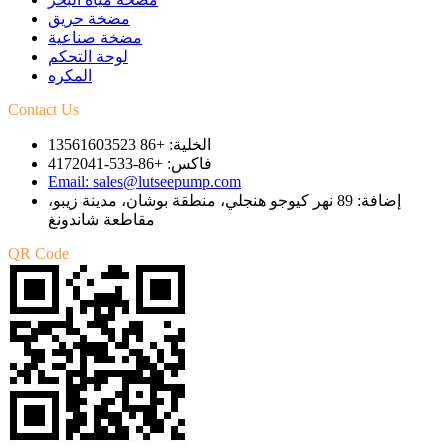
مضخة حريق
مضخة صناعية
لوحة التحكم
المكره
Contact Us
الخلية: +86 13561603523
فاكس: +86-533-4172041
Email: sales@lutseepump.com
إضافة: 89 نهر كيوجو هنجلي، منطقة بوشان، مدينة زيبو،
مقاطعة شاندونغ
QR Code