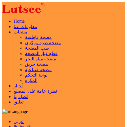
Home
معلومات عنا
منتجات
مضخة غاطسة
مضخة طرد مركزي
صب المضخة
قطع غيار المضخة
مضخة مياه البحر
مضخة حريق
مضخة صناعية
لوحة التحكم
المكره
أخبار
نظرة عامة على المصنع
اتصل بنا
تعليق
Language
عربي
Português