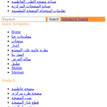
صيانة مضخة الطين الغاطسة
صيانة المضخات المركزية
تعليمات استخدام المضخة المقسمة
Advanced Search
Quick Navigation
Home
معلومات عنا
منتجات
أخبار
نظرة عامة على المصنع
اتصل بنا
صالة العرض
تعليق
Mobile
Sitemap
Products
مضخة غاطسة
مضخة طرد مركزي
صب المضخة
قطع غيار المضخة
مضخة مياه البحر