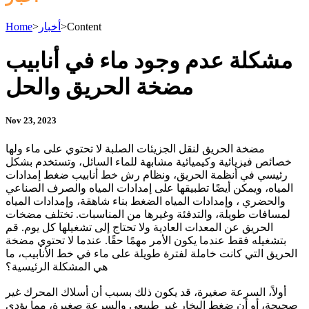
Content
>
أخبار
>
Home
مشكلة عدم وجود ماء في أنابيب
مضخة الحريق والحل
Nov 23, 2023
مضخة الحريق لنقل الجزيئات الصلبة لا تحتوي على ماء ولها
خصائص فيزيائية وكيميائية مشابهة للماء السائل، وتستخدم بشكل
رئيسي في أنظمة الحريق، ونظام رش خط أنابيب ضغط إمدادات
المياه، ويمكن أيضًا تطبيقها على إمدادات المياه والصرف الصناعي
والحضري ، وإمدادات المياه الضغط بناء شاهقة، وإمدادات المياه
لمسافات طويلة، والتدفئة وغيرها من المناسبات. تختلف مضخات
الحريق عن المعدات العادية ولا تحتاج إلى تشغيلها كل يوم. قم
بتشغيله فقط عندما يكون الأمر مهمًا حقًا. عندما لا تحتوي مضخة
الحريق التي كانت خاملة لفترة طويلة على ماء في خط الأنابيب، ما
هي المشكلة الرئيسية؟
أولاً، السرعة صغيرة، قد يكون ذلك بسبب أن أسلاك المحرك غير
صحيحة، أو أن ضغط البخار غير طبيعي والسرعة صغيرة، مما يؤدي