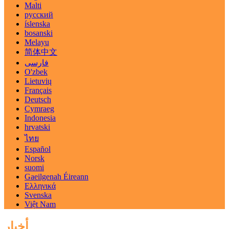
Malti
русский
íslenska
bosanski
Melayu
简体中文
فارسی
O'zbek
Lietuvių
Français
Deutsch
Cymraeg
Indonesia
hrvatski
ไทย
Español
Norsk
suomi
Gaeilgenah Éireann
Ελληνικά
Svenska
Việt Nam
أخبار