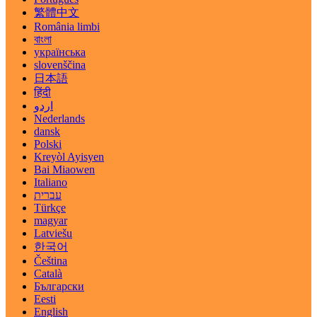
繁體中文
România limbi
বাংলা
українська
slovenščina
日本語
हिंदी
اردو
Nederlands
dansk
Polski
Kreyòl Ayisyen
Bai Miaowen
Italiano
עברית
Türkçe
magyar
Latviešu
한국어
Čeština
Català
Български
Eesti
English