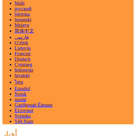
Malti
русский
íslenska
bosanski
Melayu
简体中文
فارسی
O'zbek
Lietuvių
Français
Deutsch
Cymraeg
Indonesia
hrvatski
ไทย
Español
Norsk
suomi
Gaeilgenah Éireann
Ελληνικά
Svenska
Việt Nam
أخبار