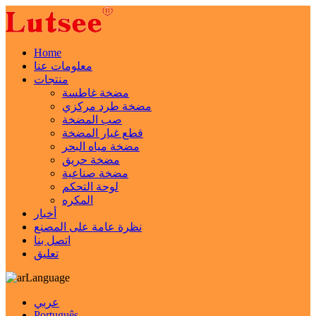
Home
معلومات عنا
منتجات
مضخة غاطسة
مضخة طرد مركزي
صب المضخة
قطع غيار المضخة
مضخة مياه البحر
مضخة حريق
مضخة صناعية
لوحة التحكم
المكره
أخبار
نظرة عامة على المصنع
اتصل بنا
تعليق
Language
عربي
Português