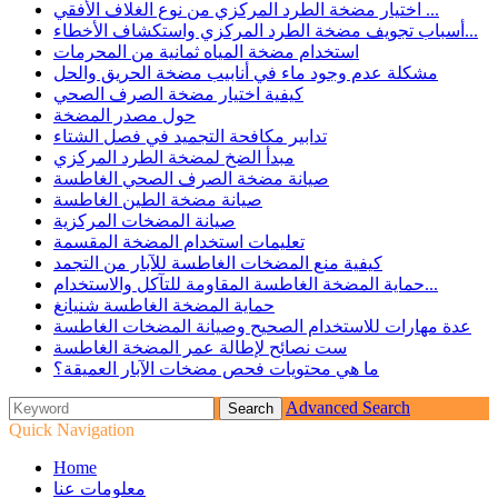
اختيار مضخة الطرد المركزي من نوع الغلاف الأفقي ...
أسباب تجويف مضخة الطرد المركزي واستكشاف الأخطاء...
استخدام مضخة المياه ثمانية من المحرمات
مشكلة عدم وجود ماء في أنابيب مضخة الحريق والحل
كيفية اختيار مضخة الصرف الصحي
حول مصدر المضخة
تدابير مكافحة التجميد في فصل الشتاء
مبدأ الضخ لمضخة الطرد المركزي
صيانة مضخة الصرف الصحي الغاطسة
صيانة مضخة الطين الغاطسة
صيانة المضخات المركزية
تعليمات استخدام المضخة المقسمة
كيفية منع المضخات الغاطسة للآبار من التجمد
حماية المضخة الغاطسة المقاومة للتآكل والاستخدام...
حماية المضخة الغاطسة شنيانغ
عدة مهارات للاستخدام الصحيح وصيانة المضخات الغاطسة
ست نصائح لإطالة عمر المضخة الغاطسة
ما هي محتويات فحص مضخات الآبار العميقة؟
Advanced Search
Quick Navigation
Home
معلومات عنا