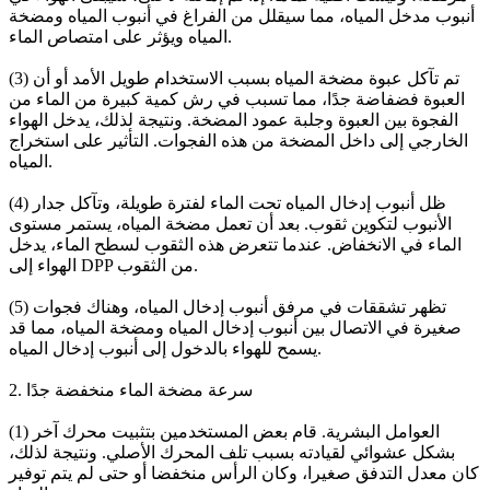
أنبوب مدخل المياه، مما سيقلل من الفراغ في أنبوب المياه ومضخة
المياه ويؤثر على امتصاص الماء.
(3) تم تآكل عبوة مضخة المياه بسبب الاستخدام طويل الأمد أو أن
العبوة فضفاضة جدًا، مما تسبب في رش كمية كبيرة من الماء من
الفجوة بين العبوة وجلبة عمود المضخة. ونتيجة لذلك، يدخل الهواء
الخارجي إلى داخل المضخة من هذه الفجوات. التأثير على استخراج
المياه.
(4) ظل أنبوب إدخال المياه تحت الماء لفترة طويلة، وتآكل جدار
الأنبوب لتكوين ثقوب. بعد أن تعمل مضخة المياه، يستمر مستوى
الماء في الانخفاض. عندما تتعرض هذه الثقوب لسطح الماء، يدخل
الهواء إلى DPP من الثقوب.
(5) تظهر تشققات في مرفق أنبوب إدخال المياه، وهناك فجوات
صغيرة في الاتصال بين أنبوب إدخال المياه ومضخة المياه، مما قد
يسمح للهواء بالدخول إلى أنبوب إدخال المياه.
2. سرعة مضخة الماء منخفضة جدًا
(1) العوامل البشرية. قام بعض المستخدمين بتثبيت محرك آخر
بشكل عشوائي لقيادته بسبب تلف المحرك الأصلي. ونتيجة لذلك،
كان معدل التدفق صغيرا، وكان الرأس منخفضا أو حتى لم يتم توفير