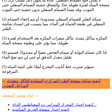
(1) لا يمكن فتح الصمام السفلي. عادةً ما يكون ذلك بسبب ترك
مضخة المياه لفترة طويلة جدًا، والتصاق حشية الصمام السفلي حتى
الموت، وقد يصدأ الصمام السفلي بدون حشية حتى الموت.
(2) شبكة الفلتر للصمام السفلي مسدودة؛ أو يتم إخفاء الصمام
السفلي في طبقة الحمأة في الماء، مما يتسبب في انسداد شاشة
الفلتر.
(3) المكره متآكل بشدة. تتآكل شفرات المكره بعد الاستخدام لفترة
طويلة، مما يؤثر على وظيفة مضخة المياه.
(4) إذا كان صمام البوابة أو صمام الفحص معيبًا أو مسدودًا، فسيتم
تقليل معدل التدفق أو حتى لن يتم ضخ الماء.
(5) سيؤثر تسرب خط أنابيب المخرج أيضًا على كمية المياه
المرفوعة.
كيفية صيانة مضخة الطرد المركزي المضادة للتآكل متعددة
←
المراحل للتعدين
→
حول مصدر المضخة
كيفية اختيار المحرك المتزامن ذو المغناطيس الدائ...
كيفية اختيار مضخة الحريق المناسبة