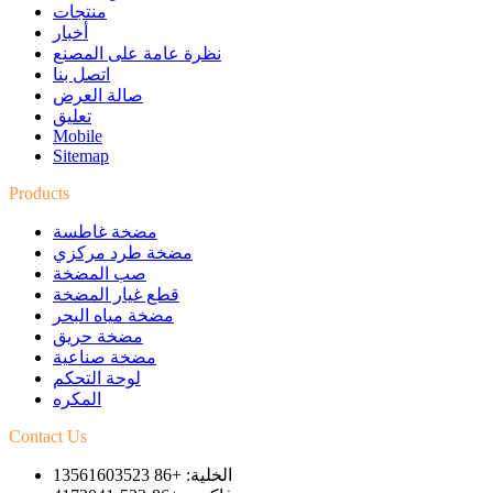
منتجات
أخبار
نظرة عامة على المصنع
اتصل بنا
صالة العرض
تعليق
Mobile
Sitemap
Products
مضخة غاطسة
مضخة طرد مركزي
صب المضخة
قطع غيار المضخة
مضخة مياه البحر
مضخة حريق
مضخة صناعية
لوحة التحكم
المكره
Contact Us
الخلية: +86 13561603523