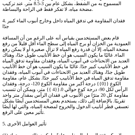
المسموح به من الشفط، بشكل عام بين 3-8.5 متر. عند تركيب
مضخة مياه، لا تفكر فقط في الراحة والبساطة.
4. فقدان المقاومة في تدفق المياه داخل وخارج أنبوب الماء كبير
جدًا
قام بعض المستخدمين بقياس أنه على الرغم من أن المسافة
العمودية من الخزان أو برج المياه إلى سطح الماء أقل قليلاً من رفع
مضخة المياه، إلا أن قدرة رفع المياه لا تزال صغيرة أو لا يمكن رفع
الماء. غالبًا ما يكون السبب هو أن خط الأنابيب طويل جدًا، وهناك
العديد من الانحناءات في أنبوب المياه، وفقدان مقاومة تدفق المياه
في خط الأنابيب كبير جدًا. غالبًا ما يكون السبب هو أن خط الأنابيب
طويل جدًا، وهناك العديد من الانحناءات في أنبوب المياه، وفقدان
مقاومة تدفق المياه في خط الأنابيب كبير جدًا. بشكل عام، مقاومة
الكوع {{0}} درجة أكبر من مقاومة الكوع 120- درجة، وفقدان
الرأس لكل 90- درجة كوع حوالي 0.{{4 }} متر، ويمكن أن تتسبب
مقاومة كل 20 مترًا من الأنبوب في فقدان الرأس بمقدار متر واحد
تقريبًا. بالإضافة إلى ذلك، يستخدم بعض المستخدمين أيضًا بشكل
تعسفي قطر أنابيب الدخول والخروج لمضخة المياه، والتي لها أيضًا
تأثير معين على الرفع.
5. تأثير العوامل الأخرى