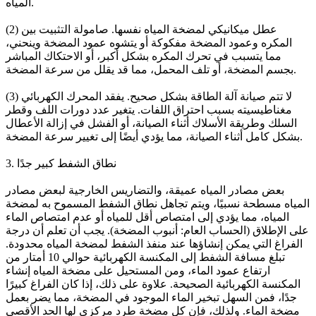
المياه.
(2) عطل ميكانيكي لمضخة المياه نفسها. صامولة التثبيت بين
المكره وعمود المضخة مفكوكة أو يتشوه عمود المضخة وينحني،
مما يتسبب في تحرك المكره بشكل أكبر، أو الاحتكاك المباشر
بجسم المضخة، أو تلف المحمل، مما قد يقلل من سرعة المضخة.
(3) لا تتم صيانة آلة الطاقة بشكل صحيح. يفقد المحرك الكهربائي
مغناطيسيته بسبب احتراق اللفات. يتغير عدد دورات اللف وقطر
السلك وطريقة الأسلاك أثناء الصيانة، أو الفشل في إزالة الأعطال
بشكل كامل أثناء الصيانة، مما يؤدي أيضًا إلى تغيير سرعة المضخة.
3. نطاق الشفط كبير جدًا
بعض مصادر المياه عميقة، والتضاريس الخارجية لبعض مصادر
المياه مسطحة نسبيًا، ويتم تجاهل نطاق الشفط المسموح به لمضخة
المياه، مما يؤدي إلى امتصاص أقل للمياه أو عدم امتصاص الماء
على الإطلاق (الحساب العام: أنبوب المضخة). يجب أن تعلم أن درجة
الفراغ التي يمكن إنشاؤها عند منفذ الشفط لمضخة المياه محدودة.
تبلغ مسافة الشفط إلى المكنسة الكهربائية حوالي 10 أمتار من
ارتفاع عمود الماء، ومن المستحيل على مضخة المياه إنشاء
المكنسة الكهربائية الصحيحة. علاوة على ذلك، إذا كان الفراغ كبيرًا
جدًا، فمن السهل تبخير الماء الموجود في المضخة، مما يضر بعمل
مضخة الماء. ولذلك، فإن كل مضخة طرد مركزي لها الحد الأقصى