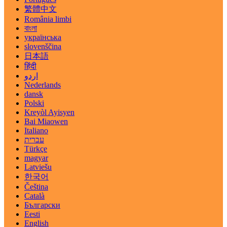
繁體中文
România limbi
বাংলা
українська
slovenščina
日本語
हिंदी
اردو
Nederlands
dansk
Polski
Kreyòl Ayisyen
Bai Miaowen
Italiano
עברית
Türkçe
magyar
Latviešu
한국어
Čeština
Català
Български
Eesti
English