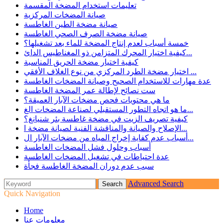
تعليمات استخدام المضخة المقسمة
صيانة المضخات المركزية
صيانة مضخة الطين الغاطسة
صيانة مضخة الصرف الصحي الغاطسة
خمسة أسباب لعدم إنتاج المضخة للماء بعد تشغيلها؟
كيفية اختيار المحرك المتزامن ذو المغناطيس الدائ...
كيفية اختيار مضخة الحريق المناسبة
اختيار مضخة الطرد المركزي من نوع الغلاف الأفقي ...
عدة مهارات للاستخدام الصحيح وصيانة المضخات الغاطسة
ست نصائح لإطالة عمر المضخة الغاطسة
ما هي محتويات فحص مضخات الآبار العميقة؟
ما هو اتجاه التطور المستقبلي لصناعة المضخات الغ...
كيفية تصريف الزيت في مضخة غاطسة بئر شنيانغ؟
الإصلاح والصيانة والمناقشة الفنية لصيانة مضخة ا...
أسباب عدم كفاية إخراج المياه من مضخات الآبار ال...
أسباب وحلول فشل المضخات الغاطسة
عدة احتياطات في تشغيل المضخات الغاطسة
سبب عدم دوران المضخة الغاطسة فجأة
Advanced Search
Quick Navigation
Home
معلومات عنا