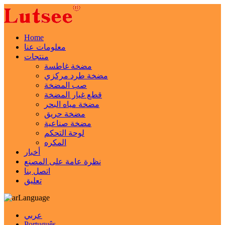
Home
معلومات عنا
منتجات
مضخة غاطسة
مضخة طرد مركزي
صب المضخة
قطع غيار المضخة
مضخة مياه البحر
مضخة حريق
مضخة صناعية
لوحة التحكم
المكره
أخبار
نظرة عامة على المصنع
اتصل بنا
تعليق
Language
عربي
Português