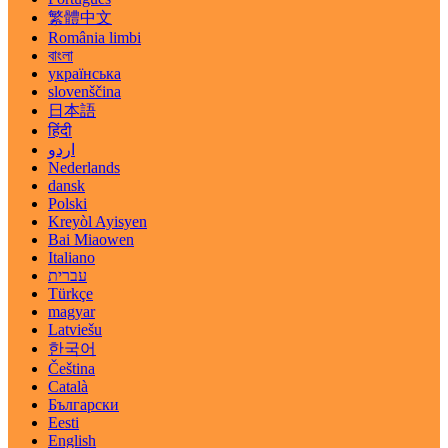
繁體中文
România limbi
বাংলা
українська
slovenščina
日本語
हिंदी
اردو
Nederlands
dansk
Polski
Kreyòl Ayisyen
Bai Miaowen
Italiano
עברית
Türkçe
magyar
Latviešu
한국어
Čeština
Català
Български
Eesti
English