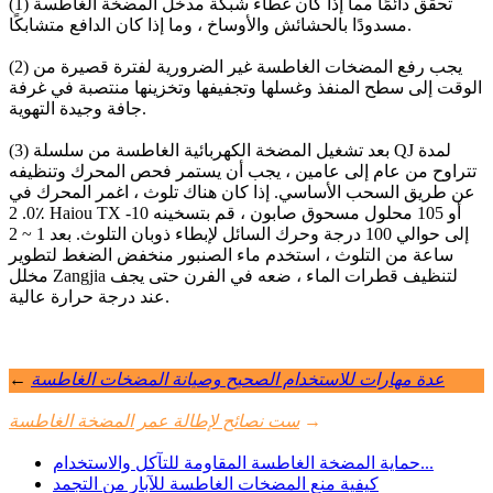
(1) تحقق دائمًا مما إذا كان غطاء شبكة مدخل المضخة الغاطسة
مسدودًا بالحشائش والأوساخ ، وما إذا كان الدافع متشابكًا.
(2) يجب رفع المضخات الغاطسة غير الضرورية لفترة قصيرة من
الوقت إلى سطح المنفذ وغسلها وتجفيفها وتخزينها منتصبة في غرفة
جافة وجيدة التهوية.
(3) بعد تشغيل المضخة الكهربائية الغاطسة من سلسلة QJ لمدة
تتراوح من عام إلى عامين ، يجب أن يستمر فحص المحرك وتنظيفه
عن طريق السحب الأساسي. إذا كان هناك تلوث ، اغمر المحرك في
0. 2٪ Haiou TX -10 أو 105 محلول مسحوق صابون ، قم بتسخينه
إلى حوالي 100 درجة وحرك السائل لإبطاء ذوبان التلوث. بعد 1 ~ 2
ساعة من التلوث ، استخدم ماء الصنبور منخفض الضغط لتطوير
مخلل Zangjia لتنظيف قطرات الماء ، ضعه في الفرن حتى يجف
عند درجة حرارة عالية.
عدة مهارات للاستخدام الصحيح وصيانة المضخات الغاطسة
←
→
ست نصائح لإطالة عمر المضخة الغاطسة
حماية المضخة الغاطسة المقاومة للتآكل والاستخدام...
كيفية منع المضخات الغاطسة للآبار من التجمد