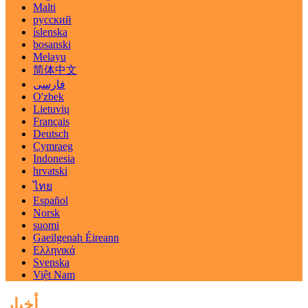
Malti
русский
íslenska
bosanski
Melayu
简体中文
فارسی
O'zbek
Lietuvių
Français
Deutsch
Cymraeg
Indonesia
hrvatski
ไทย
Español
Norsk
suomi
Gaeilgenah Éireann
Ελληνικά
Svenska
Việt Nam
أخبار