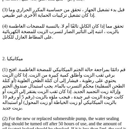
(3) قبل بدء تشغيل الجهاز ، تحقق من حساسية المكرر الحراري وما
إذا كان تشغيل تركيبات الحماية الأخرى غير طبيعي.
(4) تحقق مما إذا كان الكابل تالفًا أم لا. بالنسبة للمضخات الغاطسة
بالزيت ، انتبه إلى التأثير الضار لتسرب الزيت للمضخة الكهربائية
على المطاط العازل للكابل.
2. ميكانيكيا
(1) قم دائمًا بمراجعة حالة الختم الميكانيكي للمضخة الغاطسة. افتح
برغي ثقب الزيت وأطلق كمية كبيرة من الزيت. إذا كان الزيت
يحتوي على رطوبة ، فيشار إلى أن كتلة الطحن العلوية (أو كتلة
الطحن السفلية) محكم التسرب بالماء. يجب استبدال صندوق الختم
وإزالة زيت التجميد الجديد. إذا كان ثقب الزيت يفتقر إلى الزيت أو
كانت جودة الزيت غير جيدة ، فيجب ملؤه بالزيت (رقم 5 أو رقم 10
بالزيت الميكانيكي أو زيت الخياطة أو زيت المحول) أو استبداله
بزيت جديد.
(2) For the new or replaced submersible pump, the water sealing
plug should be turned off after 50 hours of use, and the amount of
oil (water) leaked should be checked. If it is less than 5ml, the seal is