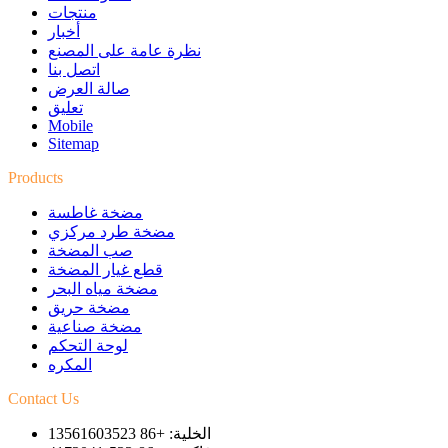
منتجات
أخبار
نظرة عامة على المصنع
اتصل بنا
صالة العرض
تعليق
Mobile
Sitemap
Products
مضخة غاطسة
مضخة طرد مركزي
صب المضخة
قطع غيار المضخة
مضخة مياه البحر
مضخة حريق
مضخة صناعية
لوحة التحكم
المكره
Contact Us
الخلية: +86 13561603523