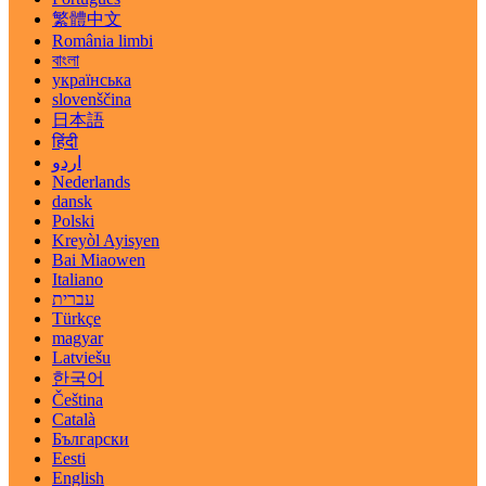
繁體中文
România limbi
বাংলা
українська
slovenščina
日本語
हिंदी
اردو
Nederlands
dansk
Polski
Kreyòl Ayisyen
Bai Miaowen
Italiano
עברית
Türkçe
magyar
Latviešu
한국어
Čeština
Català
Български
Eesti
English