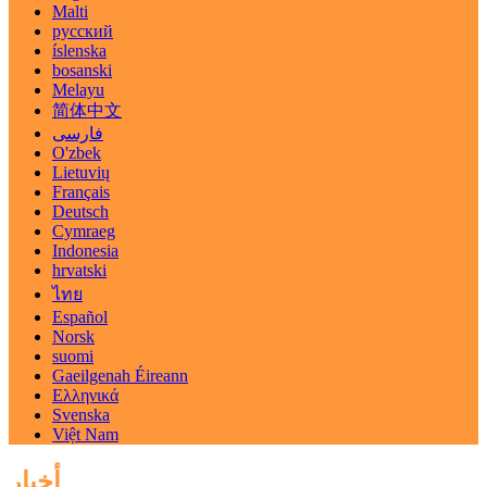
Malti
русский
íslenska
bosanski
Melayu
简体中文
فارسی
O'zbek
Lietuvių
Français
Deutsch
Cymraeg
Indonesia
hrvatski
ไทย
Español
Norsk
suomi
Gaeilgenah Éireann
Ελληνικά
Svenska
Việt Nam
أخبار