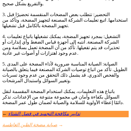
والتفريغ بشكل صحيح.
3. التحضير: تتطلب بعض المضخات المنقسمة تحضيرًا قبل
استخدامها. اتبع تعليمات الشركة المصنعة لتجهيز المضخة، وتأكد من
تجهيز المضخة بالكامل قبل تشغيلها.
4. التشغيل: بمجرد تجهيز المضخة، يمكنك تشغيلها باتباع تعليمات
الشركة المصنعة. انتبه إلى أجهزة قياس الضغط وأي إنذارات أو
تحذيرات قد يتم تفعيلها. تأكد من أن المضخة تعمل بسلاسة ومن
عدم وجود اهتزازات أو أصوات غير عادية.
5. الصيانة: الصيانة المناسبة ضرورية لأداء المضخة على المدى
الطويل. تأكد من اتباع توصيات الشركة المصنعة فيما يتعلق بالصيانة
والفحص الدوري. قد يشمل ذلك التحقق من عدم وجود تسربات
وتغيير السوائل واستبدال المرشحات.
باتباع هذه التعليمات، يمكنك استخدام المضخة المقسمة لنقل
السوائل بكفاءة وأمان في مجموعة متنوعة من الإعدادات. تذكر
دائمًا إعطاء الأولوية للسلامة والصيانة لضمان طول عمر المضخة.
تدابير مكافحة التجميد في فصل الشتاء
←
→
صيانة مضخة الطين الغاطسة