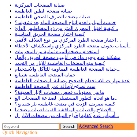
صيانة المضخات المركزية
صيانة مضخة الطين الغاطسة
صيانة مضخة الصرف الصحي الغاطسة
خمسة أسباب لعدم إنتاج المضخة للماء بعد تشغيلها؟
كيفية اختيار المحرك المتزامن ذو المغناطيس الدائ...
كيفية اختيار مضخة الحريق المناسبة
اختيار مضخة الطرد المركزي من نوع الغلاف الأفقي ...
أسباب تجويف مضخة الطرد المركزي واستكشاف الأخطاء...
استخدام مضخة المياه ثمانية من المحرمات
مشكلة عدم وجود ماء في أنابيب مضخة الحريق والحل
كيفية منع المضخات الغاطسة للآبار من التجمد
حماية المضخة الغاطسة المقاومة للتآكل والاستخدام...
حماية المضخة الغاطسة شنيانغ
عدة مهارات للاستخدام الصحيح وصيانة المضخات الغاطسة
ست نصائح لإطالة عمر المضخة الغاطسة
ما هي محتويات فحص مضخات الآبار العميقة؟
ما هو اتجاه التطور المستقبلي لصناعة المضخات الغ...
كيفية تصريف الزيت في مضخة غاطسة بئر شنيانغ؟
الإصلاح والصيانة والمناقشة الفنية لصيانة مضخة ا...
أسباب عدم كفاية إخراج المياه من مضخات الآبار ال...
Advanced Search
Quick Navigation