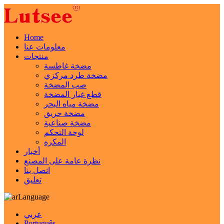
Home
معلومات عنا
منتجات
مضخة غاطسة
مضخة طرد مركزي
صب المضخة
قطع غيار المضخة
مضخة مياه البحر
مضخة حريق
مضخة صناعية
لوحة التحكم
المكره
أخبار
نظرة عامة على المصنع
اتصل بنا
تعليق
Language
عربي
Português