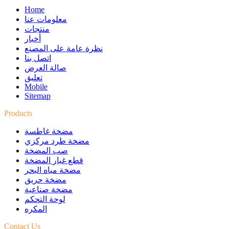
Home
معلومات عنا
منتجات
أخبار
نظرة عامة على المصنع
اتصل بنا
صالة العرض
تعليق
Mobile
Sitemap
Products
مضخة غاطسة
مضخة طرد مركزي
صب المضخة
قطع غيار المضخة
مضخة مياه البحر
مضخة حريق
مضخة صناعية
لوحة التحكم
المكره
Contact Us