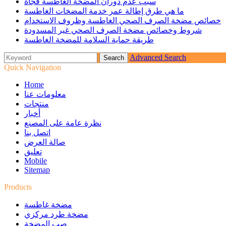
سبب عدم دوران المضخة الغاطسة فجأة
ما هي طرق إطالة عمر خدمة المضخات الغاطسة
خصائص مضخة الصرف الصحي الغاطسة وظروف الاستخدام
شروط وخصائص مضخة الصرف الصحي غير المسدودة
طريقة حماية السلامة للمضخة الغاطسة
Advanced Search
Quick Navigation
Home
معلومات عنا
منتجات
أخبار
نظرة عامة على المصنع
اتصل بنا
صالة العرض
تعليق
Mobile
Sitemap
Products
مضخة غاطسة
مضخة طرد مركزي
صب المضخة