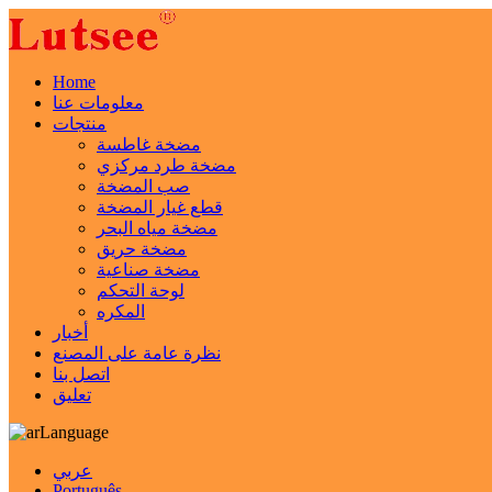
Home
معلومات عنا
منتجات
مضخة غاطسة
مضخة طرد مركزي
صب المضخة
قطع غيار المضخة
مضخة مياه البحر
مضخة حريق
مضخة صناعية
لوحة التحكم
المكره
أخبار
نظرة عامة على المصنع
اتصل بنا
تعليق
Language
عربي
Português