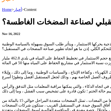
Content
>
أخبار
>
Home
تقبلي لصناعة المضخات الغاطسة؟
Nov 16, 2022
ية يحركها الاستثمار ، ويتأثر طلب السوق بسهولة بالسياسة الوطنية
لتحكم الكلي. إذن ما هو اتجاه تطوير صناعة المضخات في المستقبل؟
يتم الحفاظ على متوسط ​​معدل النمو السنوي لصناعة المضخات الغاطسة عند حوالي 20 بالمائة. خلال الخطة الخمسية الحادية عشرة ، بلغ حجم الاستثمار في تخطيط الحفاظ على المياه في بلدي 462.8 مليار
باء ، وكفاءة الإنتاج ، والسياسات الوطنية ، وما إلى ذلك ، وإيلاء
ي اتجاه الذكاء ، والتي يمكنها مراقبة المعلمات مثل التدفق والرأس
تُظهر البيانات من معهد أبحاث الصناعة المحتملين أنه في الاستثمار في معالجة مياه الصرف الصحي ومشاريع الحفاظ على المياه وغيرها من المعدات ، تمثل المضخات متعددة المراحل حوالي 15 بالمائة من
 هناك طلب في السوق يقارب 40 مليار في السنوات الثلاث المقبلة. آفاق السوق جيدة. في المستقبل القريب ، ستكون شركات المضخات
ة ، واحتلال حصة معينة في المنافسة العالمية لسوق المضخات متعددة