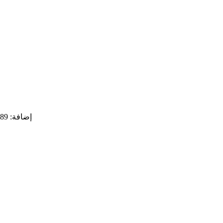
إضافة: 89 نهر كيوجو هنجلي، منطقة بوشان، مدينة زيبو، مقاطعة شاندونغ