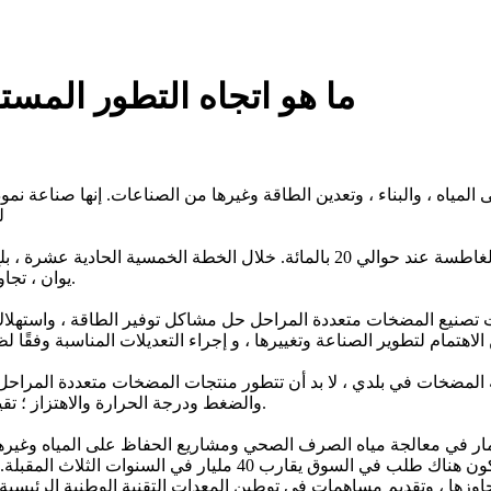
ما هو اتجاه التطور المس
ه ، والبناء ، وتعدين الطاقة وغيرها من الصناعات. إنها صناعة نموذج
ل
يوان ، تجاوزت نسبة الاستثمار في مشاريع الحفاظ على المياه منها 50 في المائة.
نيع المضخات متعددة المراحل حل مشاكل توفير الطاقة ، واستهلاك الكهر
المضخات في بلدي ، لا بد أن تتطور منتجات المضخات متعددة المراحل ف
والضغط ودرجة الحرارة والاهتزاز ؛ تقييم حالة الختم ؛ تكون قادرة على تشخيص سبب الفشل ، وما إلى ذلك.
إجمالي الاستثمار في المعدات الميكانيكية. حسب النسبة ، سيكون
تجاوزها ، وتقديم مساهمات في توطين المعدات التقنية الوطنية الرئيسي