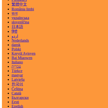
繁體中文
România limbi
বাংলা
українська
slovenščina
日本語
हिंदी
اردو
Nederlands
dansk
Polski
Kreyòl Ayisyen
Bai Miaowen
Italiano
עברית
Türkçe
magyar
Latviešu
한국어
Čeština
Català
Български
Eesti
English