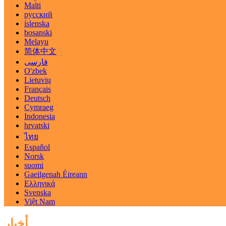
Malti
русский
íslenska
bosanski
Melayu
简体中文
فارسی
O'zbek
Lietuvių
Français
Deutsch
Cymraeg
Indonesia
hrvatski
ไทย
Español
Norsk
suomi
Gaeilgenah Éireann
Ελληνικά
Svenska
Việt Nam
أخبار