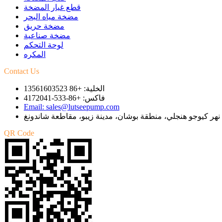
قطع غيار المضخة
مضخة مياه البحر
مضخة حريق
مضخة صناعية
لوحة التحكم
المكره
Contact Us
الخلية: +86 13561603523
فاكس: +86-533-4172041
Email: sales@lutseepump.com
QR Code