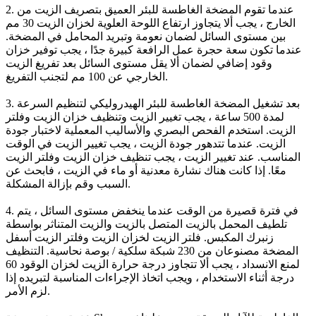
2. عندما تقوم المضخة الغاطسة للبئر العميق بتصريف الزيت من
الخارج ، يجب ألا يتجاوز ارتفاع اللوحة العلوية لخزان الزيت 30 مم
بين مستوى السائل لضمان نعومة وتبريد المحامل في المضخة.
عندما تكون سعة حجرة عمل الرافعة كبيرة جدًا ، يجب توفير خزان
وقود إضافي لضمان ألا يقل مستوى السائل بعد تفريغ الزيت
الخارجي عن 100 مم لتجنب التفريغ.
3. بعد تشغيل المضخة الغاطسة للبئر الهيدروليكي لتنظيم السرعة
لمدة 500 ساعة ، يجب تغيير الزيت وتنظيف خزان الزيت وفلتر
الزيت. استخدم الفحص البصري والأساليب المعملية لاختبار جودة
الزيت. عندما تتدهور جودة الزيت ، يجب تغيير الزيت في الوقت
المناسب. عند تغيير الزيت ، يجب تنظيف خزان الزيت وفلتر الزيت
معًا. إذا كانت هناك نشارة معدنية أو ماء في الزيت ، فابحث عن
السبب وقم بإزالة المشكلة.
4. في فترة قصيرة من الوقت عندما ينخفض ​​مستوى السائل ، يتم
تلطيف المحمل بالزيت المتصل بالزيت والزيت المتناثر بواسطة
زنبرك المكبس. فلتر الزيت لخزان الزيت وفلتر الزيت أسفل
المضخة مصنوعان من 230 شبكة سلكية / بوصة نحاسية. التنظيف
لمنع الانسداد ، يجب ألا تتجاوز درجة حرارة الزيت لخزان الوقود 60
درجة أثناء الاستخدام ، ويجب اتخاذ الإجراءات المناسبة لتبريده إذا
لزم الأمر.