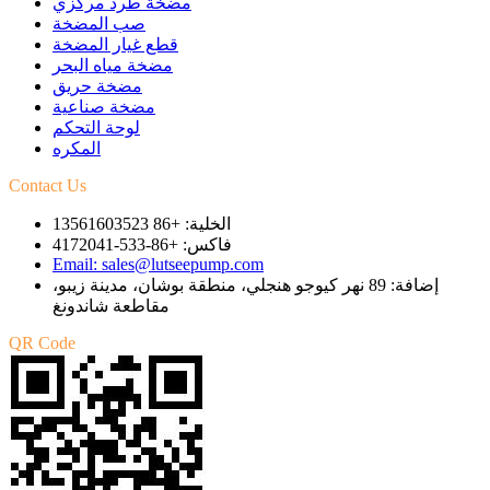
مضخة طرد مركزي
صب المضخة
قطع غيار المضخة
مضخة مياه البحر
مضخة حريق
مضخة صناعية
لوحة التحكم
المكره
Contact Us
الخلية: +86 13561603523
فاكس: +86-533-4172041
Email: sales@lutseepump.com
إضافة: 89 نهر كيوجو هنجلي، منطقة بوشان، مدينة زيبو،
مقاطعة شاندونغ
QR Code