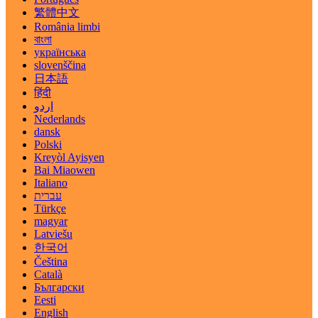
繁體中文
România limbi
বাংলা
українська
slovenščina
日本語
हिंदी
اردو
Nederlands
dansk
Polski
Kreyòl Ayisyen
Bai Miaowen
Italiano
עברית
Türkçe
magyar
Latviešu
한국어
Čeština
Català
Български
Eesti
English