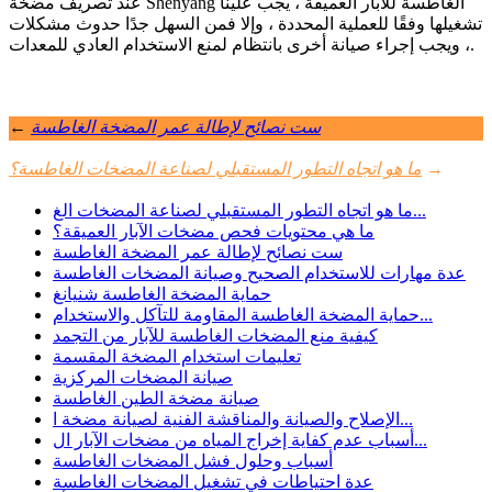
عند تصريف مضخة Shenyang الغاطسة للآبار العميقة ، يجب علينا
تشغيلها وفقًا للعملية المحددة ، وإلا فمن السهل جدًا حدوث مشكلات
، ويجب إجراء صيانة أخرى بانتظام لمنع الاستخدام العادي للمعدات.
ست نصائح لإطالة عمر المضخة الغاطسة
←
→
ما هو اتجاه التطور المستقبلي لصناعة المضخات الغاطسة؟
ما هو اتجاه التطور المستقبلي لصناعة المضخات الغ...
ما هي محتويات فحص مضخات الآبار العميقة؟
ست نصائح لإطالة عمر المضخة الغاطسة
عدة مهارات للاستخدام الصحيح وصيانة المضخات الغاطسة
حماية المضخة الغاطسة شنيانغ
حماية المضخة الغاطسة المقاومة للتآكل والاستخدام...
كيفية منع المضخات الغاطسة للآبار من التجمد
تعليمات استخدام المضخة المقسمة
صيانة المضخات المركزية
صيانة مضخة الطين الغاطسة
الإصلاح والصيانة والمناقشة الفنية لصيانة مضخة ا...
أسباب عدم كفاية إخراج المياه من مضخات الآبار ال...
أسباب وحلول فشل المضخات الغاطسة
عدة احتياطات في تشغيل المضخات الغاطسة