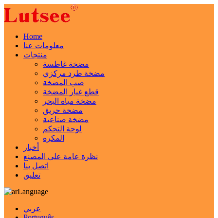
Home
معلومات عنا
منتجات
مضخة غاطسة
مضخة طرد مركزي
صب المضخة
قطع غيار المضخة
مضخة مياه البحر
مضخة حريق
مضخة صناعية
لوحة التحكم
المكره
أخبار
نظرة عامة على المصنع
اتصل بنا
تعليق
Language
عربي
Português