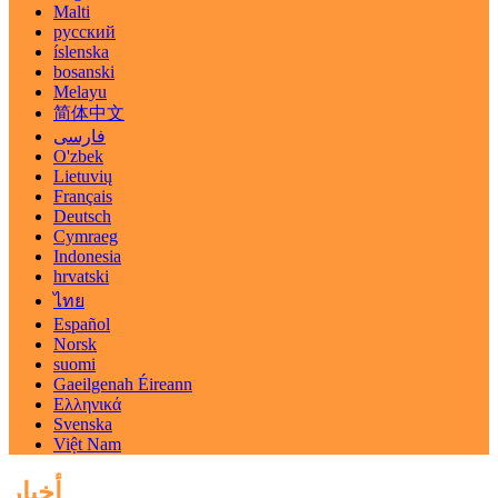
Malti
русский
íslenska
bosanski
Melayu
简体中文
فارسی
O'zbek
Lietuvių
Français
Deutsch
Cymraeg
Indonesia
hrvatski
ไทย
Español
Norsk
suomi
Gaeilgenah Éireann
Ελληνικά
Svenska
Việt Nam
أخبار