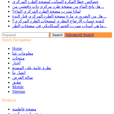
خصائص خطأ المكره السائب لمضخة الطرد المركزي
هل ناتج الماء من مضخة طرد مركزي ذات دافعتين من ...
لماذا تسرب مضخة الطرد المركزي الماء؟
هل من الضروري ملء مضخة الطرد المركزي قبل البدء ...
كيفية حساب الارتفاع النظري لمضخات الطرد المركزي؟
ما هي أسباب تسرب الختم الميكانيكي في مضخات الطر...
Advanced Search
Quick Navigation
Home
معلومات عنا
منتجات
أخبار
نظرة عامة على المصنع
اتصل بنا
صالة العرض
تعليق
Mobile
Sitemap
Products
مضخة غاطسة
مضخة طرد مركزي