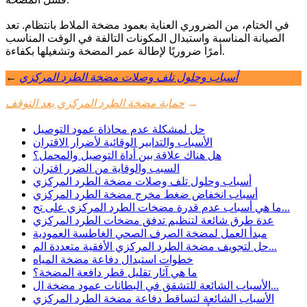
في الختام، من الضروري العناية بعمود مضخة الملاط بانتظام. تعد
الصيانة المناسبة واستبدال المكونات التالفة في الوقت المناسب
أمرًا ضروريًا لإطالة عمر المضخة وتشغيلها بكفاءة.
أسباب وحلول تلف وصلات مضخة الطرد المركزي
←
→
حماية مضخة الطرد المركزي بعد التوقف
حل لمشكلة عدم محاذاة عمود التوصيل
الأسباب والتدابير الوقائية لأضرار الاقتران
هل هناك علاقة بين أداة التوصيل والمحمل؟
السبب والوقاية من الضرر اقتران
أسباب وحلول تلف وصلات مضخة الطرد المركزي
أسباب انخفاض ضغط مخرج مضخة الطرد المركزي
ما هي أسباب عدم قدرة مضخات الطرد المركزي على تح...
عدة طرق شائعة لتنظيم تدفق مضخات الطرد المركزي
مبدأ العمل لمضخة الصرف الصحي الغاطسة العمودية
حل لتجويف مضخة الطرد المركزي الأفقية متعددة الم...
خطوات استبدال دفاعة مضخة المياه
ما هي آثار تقليل قطر دافعة المضخة؟
الأسباب الشائعة للتشقق في البطانات عمود مضخة ال...
الأسباب الشائعة لتساقط دفاعة مضخة الطرد المركزي