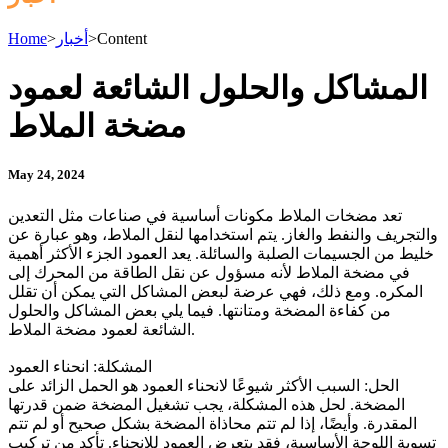
Content
>
أخبار
>
Home
المشاكل والحلول الشائعة لعمود
مضخة الملاط
May 24, 2024
تعد مضخات الملاط مكونات أساسية في صناعات مثل التعدين
والتجريف والنفط والغاز. يتم استخدامها لنقل الملاط، وهو عبارة عن
خليط من الجسيمات الصلبة والسائلة. يعد العمود الجزء الأكثر أهمية
في مضخة الملاط لأنه مسؤول عن نقل الطاقة من المحرك إلى
المكره. ومع ذلك، فهي عرضة لبعض المشاكل التي يمكن أن تقلل
من كفاءة المضخة ومتانتها. فيما يلي بعض المشاكل والحلول
الشائعة لعمود مضخة الملاط.
المشكلة: انحناء العمود
الحل: السبب الأكثر شيوعًا لانحناء العمود هو الحمل الزائد على
المضخة. لحل هذه المشكلة، يجب تشغيل المضخة ضمن قدرتها
المقدرة. وأيضًا، إذا لم تتم محاذاة المضخة بشكل صحيح أو لم تتم
تسوية اللوحة الأساسية، فقد يتعرض العمود للانحناء. تأكد من تركيب