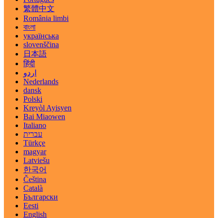
繁體中文
România limbi
বাংলা
українська
slovenščina
日本語
हिंदी
اردو
Nederlands
dansk
Polski
Kreyòl Ayisyen
Bai Miaowen
Italiano
עברית
Türkçe
magyar
Latviešu
한국어
Čeština
Català
Български
Eesti
English