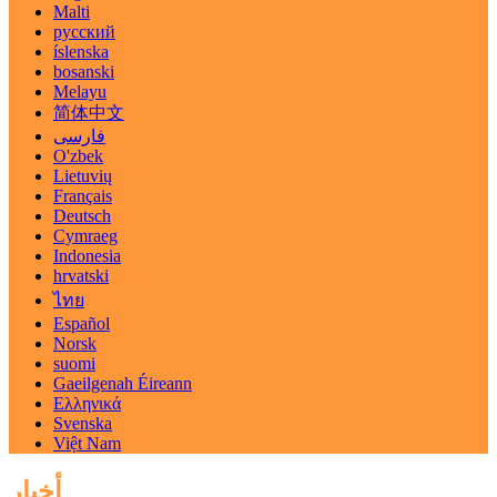
Malti
русский
íslenska
bosanski
Melayu
简体中文
فارسی
O'zbek
Lietuvių
Français
Deutsch
Cymraeg
Indonesia
hrvatski
ไทย
Español
Norsk
suomi
Gaeilgenah Éireann
Ελληνικά
Svenska
Việt Nam
أخبار