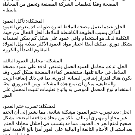
المضخة وفقًا لتعليمات الشركة المصنعة وتحقق من المحاذاة
بانتظام.
المشكلة: تآكل العمود
الحل: عندما تعمل مضخة الملاط لفترة طويلة، قد يتعرض العمود
للتآكل بسبب الطبيعة الكاشطة للملاط. الحل الفعال من حيث
التكلفة لذلك هو استخدام واقي عمود على شكل كم يمكن استبداله
بشكل دوري. يمكنك أيضًا اختيار مواد العمود الأكثر صلابة مثل الفولاذ
المقاوم للصدأ أو الكروم.
المشكلة: محامل العمود التالفة
الحل: تدعم محامل العمود الحمل وتمتص الدفع على عمود مضخة
الملاط. في حالة تلفها، ستنخفض كفاءة المضخة بشكل كبير، وقد
يكون هناك اهتزاز إضافي. الصيانة الدورية، بما في ذلك إضافة الزيت
والتنظيف، يمكن أن تمنع هذه المشكلة. ومن الضروري أيضًا
استخدام نوع المحمل الموصى به واتباع تعليمات تثبيت المحمل على
الفور.
المشكلة: تسرب ختم العمود
الحل: يعد تسرب ختم العمود مشكلة شائعة، مما يشير إلى أن الختم
غير محاذٍ أو مهترئ أو تالف. تأكد من محاذاة دافعة المضخة بشكل
صحيح لمنع انحراف العمود، مما قد يتسبب في اختلال محاذاة الختم.
يعد استبدال الأختام التالفة أو البالية على الفور أمرًا بالغ الأهمية لمنع
فشل المضخة.