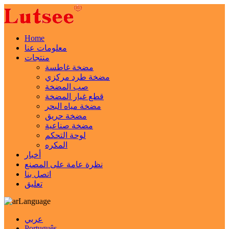
Home
معلومات عنا
منتجات
مضخة غاطسة
مضخة طرد مركزي
صب المضخة
قطع غيار المضخة
مضخة مياه البحر
مضخة حريق
مضخة صناعية
لوحة التحكم
المكره
أخبار
نظرة عامة على المصنع
اتصل بنا
تعليق
Language
عربي
Português