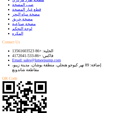
صب المضخة
قطع غيار المضخة
مضخة مياه البحر
مضخة حريق
مضخة صناعية
لوحة التحكم
المكره
Contact Us
الخلية: +86 13561603523
فاكس: +86-533-4172041
Email: sales@lutseepump.com
إضافة: 89 نهر كيوجو هنجلي، منطقة بوشان، مدينة زيبو،
مقاطعة شاندونغ
QR Code