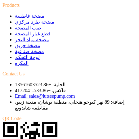
Products
مضخة غاطسة
مضخة طرد مركزي
صب المضخة
قطع غيار المضخة
مضخة مياه البحر
مضخة حريق
مضخة صناعية
لوحة التحكم
المكره
Contact Us
الخلية: +86 13561603523
فاكس: +86-533-4172041
Email: sales@lutseepump.com
إضافة: 89 نهر كيوجو هنجلي، منطقة بوشان، مدينة زيبو،
مقاطعة شاندونغ
QR Code