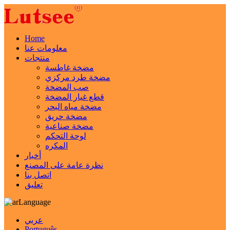
Home
معلومات عنا
منتجات
مضخة غاطسة
مضخة طرد مركزي
صب المضخة
قطع غيار المضخة
مضخة مياه البحر
مضخة حريق
مضخة صناعية
لوحة التحكم
المكره
أخبار
نظرة عامة على المصنع
اتصل بنا
تعليق
Language
عربي
Português