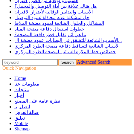
السبب والوقاية من الضرر اقتران
هل هناك علاقة بين أداة التوصيل والمحمل؟
الأسباب والتدابير الوقائية لأضرار الاقتران
حل لمشكلة عدم محاذاة عمود التوصيل
المشاكل والحلول الشائعة لعمود مضخة الملاط
خطوات استبدال دفاعة مضخة المياه
ما هي آثار تقليل قطر دافعة المضخة؟
الأسباب الشائعة للتشقق في البطانات عمود مضخة ال...
الأسباب الشائعة لتساقط دفاعة مضخة الطرد المركزي
خصائص خطأ المكره السائب لمضخة الطرد المركزي
Advanced Search
Quick Navigation
Home
معلومات عنا
منتجات
أخبار
نظرة عامة على المصنع
اتصل بنا
صالة العرض
تعليق
Mobile
Sitemap