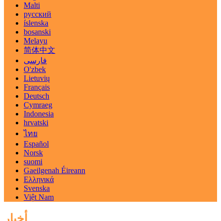
Malti
русский
íslenska
bosanski
Melayu
简体中文
فارسی
O'zbek
Lietuvių
Français
Deutsch
Cymraeg
Indonesia
hrvatski
ไทย
Español
Norsk
suomi
Gaeilgenah Éireann
Ελληνικά
Svenska
Việt Nam
أخبار