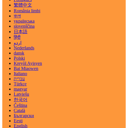
繁體中文
România limbi
বাংলা
українська
slovenščina
日本語
हिंदी
اردو
Nederlands
dansk
Polski
Kreyòl Ayisyen
Bai Miaowen
Italiano
עברית
Türkçe
magyar
Latviešu
한국어
Čeština
Català
Български
Eesti
English