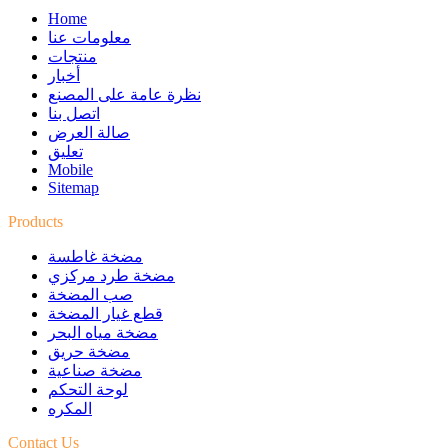
Home
معلومات عنا
منتجات
أخبار
نظرة عامة على المصنع
اتصل بنا
صالة العرض
تعليق
Mobile
Sitemap
Products
مضخة غاطسة
مضخة طرد مركزي
صب المضخة
قطع غيار المضخة
مضخة مياه البحر
مضخة حريق
مضخة صناعية
لوحة التحكم
المكره
Contact Us