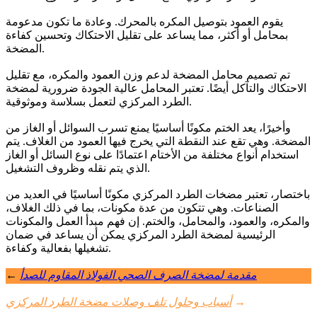
يقوم العمود بتوصيل المكره بالمحرك. وعادة ما تكون مدعومة
بمحامل أو أكثر، مما يساعد على تقليل الاحتكاك وتحسين كفاءة
المضخة.
تم تصميم محامل المضخة لدعم وزن العمود والمكره، مع تقليل
الاحتكاك والتآكل أيضًا. تعتبر المحامل عالية الجودة ضرورية لمضخة
الطرد المركزي لتعمل بسلاسة وموثوقية.
وأخيرًا، يعد الختم مكونًا أساسيًا يمنع تسرب السوائل أو الغاز من
المضخة. وهي تقع عند النقطة التي يخرج فيها العمود من الغلاف. يتم
استخدام أنواع مختلفة من الأختام اعتمادًا على نوع السائل أو الغاز
الذي يتم نقله وظروف التشغيل.
باختصار، تعتبر مضخات الطرد المركزي مكونًا أساسيًا في العديد من
الصناعات. وهي تتكون من عدة مكونات، بما في ذلك الغلاف،
والمكره، والعمود، والمحامل، والختم. إن فهم مبدأ العمل والمكونات
الرئيسية لمضخة الطرد المركزي يمكن أن يساعد في ضمان
تشغيلها بفعالية وكفاءة.
مقدمة لمضخة الصرف الصحي الفولاذ المقاوم للصدأ
←
→
أسباب وحلول تلف وصلات مضخة الطرد المركزي