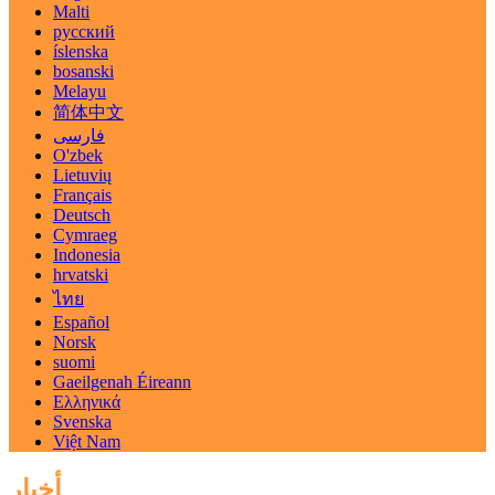
Malti
русский
íslenska
bosanski
Melayu
简体中文
فارسی
O'zbek
Lietuvių
Français
Deutsch
Cymraeg
Indonesia
hrvatski
ไทย
Español
Norsk
suomi
Gaeilgenah Éireann
Ελληνικά
Svenska
Việt Nam
أخبار