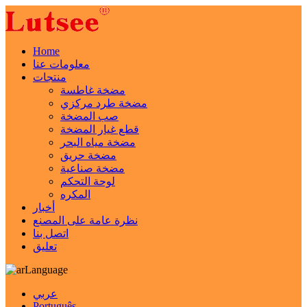
Home
معلومات عنا
منتجات
مضخة غاطسة
مضخة طرد مركزي
صب المضخة
قطع غيار المضخة
مضخة مياه البحر
مضخة حريق
مضخة صناعية
لوحة التحكم
المكره
أخبار
نظرة عامة على المصنع
اتصل بنا
تعليق
Language
عربي
Português