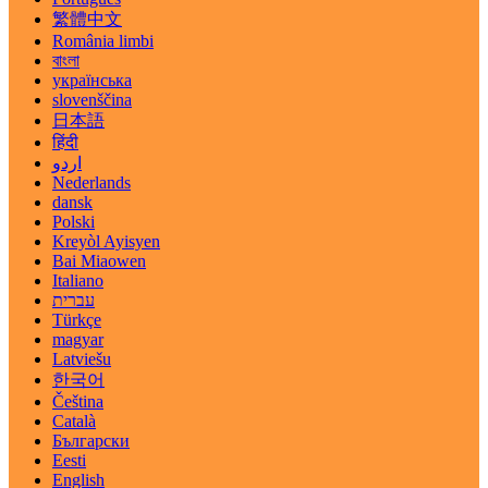
繁體中文
România limbi
বাংলা
українська
slovenščina
日本語
हिंदी
اردو
Nederlands
dansk
Polski
Kreyòl Ayisyen
Bai Miaowen
Italiano
עברית
Türkçe
magyar
Latviešu
한국어
Čeština
Català
Български
Eesti
English