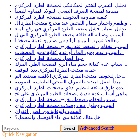
تحليل التسرب للختم الميكانيكي لمضخة الطرد المركزي
مقدمة لمضخة الصرف الصحي الفولاذ المقاوم للصدأ
كيفية مقاومة التجويف لمضخة الطرد المركزي
وظيفة واختيار صمام الفحص عند مخرج مضخة الطرد ال...
تحليل أسباب فشل مضخة الطرد المركزي في رفع الماء
أسباب وصيانة آلة طاقة مضخة الطرد المركزي التي ل...
معالجة تسرب المياه الزائد في صندوق تعبئة مضخة ا...
أسباب انخفاض الضغط عند مخرج مضخة الطرد المركزي
أسباب عدم وجود الماء أو عدم كفاية تدفق المضخات ...
مبدأ العمل لمضخة الطرد المركزي
أسباب عدم كفاية حجم مياه الري لمضخة الطرد المرك...
حماية مضخة الطرد المركزي بعد التوقف
حل لتجويف مضخة الطرد المركزي الأفقية متعددة الم...
مبدأ العمل لمضخة الصرف الصحي الغاطسة العمودية
عدة طرق شائعة لتنظيم تدفق مضخات الطرد المركزي
ما هي أسباب عدم قدرة مضخات الطرد المركزي على تح...
أسباب انخفاض ضغط مخرج مضخة الطرد المركزي
أسباب وحلول تلف وصلات مضخة الطرد المركزي
السبب والوقاية من الضرر اقتران
هل هناك علاقة بين أداة التوصيل والمحمل؟
Advanced Search
Quick Navigation