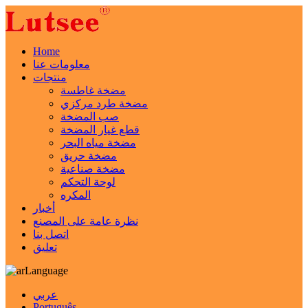
Home
معلومات عنا
منتجات
مضخة غاطسة
مضخة طرد مركزي
صب المضخة
قطع غيار المضخة
مضخة مياه البحر
مضخة حريق
مضخة صناعية
لوحة التحكم
المكره
أخبار
نظرة عامة على المصنع
اتصل بنا
تعليق
Language
عربي
Português