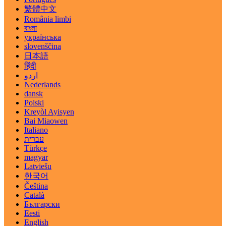
繁體中文
România limbi
বাংলা
українська
slovenščina
日本語
हिंदी
اردو
Nederlands
dansk
Polski
Kreyòl Ayisyen
Bai Miaowen
Italiano
עברית
Türkçe
magyar
Latviešu
한국어
Čeština
Català
Български
Eesti
English