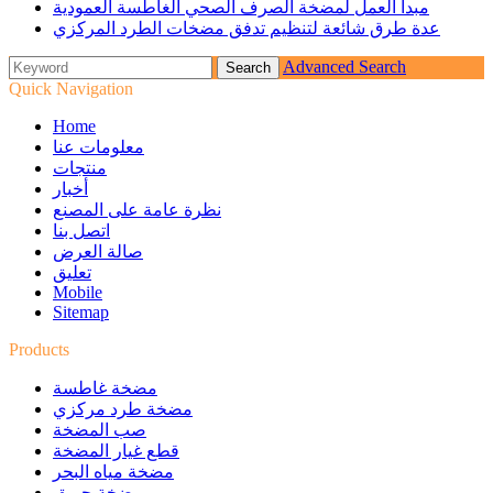
مبدأ العمل لمضخة الصرف الصحي الغاطسة العمودية
عدة طرق شائعة لتنظيم تدفق مضخات الطرد المركزي
Advanced Search
Quick Navigation
Home
معلومات عنا
منتجات
أخبار
نظرة عامة على المصنع
اتصل بنا
صالة العرض
تعليق
Mobile
Sitemap
Products
مضخة غاطسة
مضخة طرد مركزي
صب المضخة
قطع غيار المضخة
مضخة مياه البحر
مضخة حريق