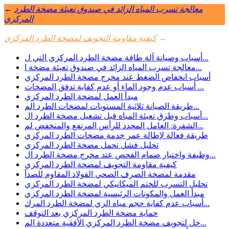
معالجة تسرب المياه الزائد في صندوق تعبئة مضخة الطرد
←
المركزي
→
كيفية مقاومة التجويف لمضخة الطرد المركزي
أسباب وصيانة آلة طاقة مضخة الطرد المركزي التي ل...
معالجة تسرب المياه الزائد في صندوق تعبئة مضخة ا...
أسباب انخفاض الضغط عند مخرج مضخة الطرد المركزي
أسباب عدم وجود الماء أو عدم كفاية تدفق المضخات ...
مبدأ العمل لمضخة الطرد المركزي
طريقة الصيانة ثلاثية المستويات لمضخات الطرد الم...
أسباب وطرق تعبئة المياه قبل تشغيل مضخة الطرد ال...
الشفرة: العامل المحدد للرأس المرتفع والمنخفض لم...
طريقة فعالة لإطالة عمر خدمة مضخات الطرد المركزي
تحليل فشل تحمل مضخة الطرد المركزي
وظيفة واختيار صمام الفحص عند مخرج مضخة الطرد ال...
كيفية مقاومة التجويف لمضخة الطرد المركزي
مقدمة لمضخة الصرف الصحي الفولاذ المقاوم للصدأ
تحليل التسرب للختم الميكانيكي لمضخة الطرد المركزي
مبدأ العمل والمكونات الرئيسية لمضخة الطرد المركزي
أسباب عدم كفاية حجم مياه الري لمضخة الطرد المرك...
حماية مضخة الطرد المركزي بعد التوقف
حل لتجويف مضخة الطرد المركزي الأفقية متعددة الم...