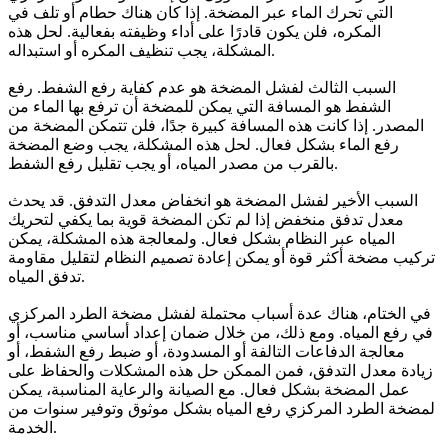
التي تحرك الماء عبر المضخة. إذا كان هناك حطام أو تلف في
المكره، فلن يكون قادرًا على أداء وظيفته بفعالية. لحل هذه
المشكلة، يجب تنظيف المكره أو استبداله.
السبب الثالث لفشل المضخة هو عدم كفاية رفع الشفط. رفع
الشفط هو المسافة التي يمكن للمضخة أن ترفع بها الماء من
المصدر. إذا كانت هذه المسافة كبيرة جدًا، فلن تتمكن المضخة من
رفع الماء بشكل فعال. لحل هذه المشكلة، يجب وضع المضخة
بالقرب من مصدر المياه، أو يجب تقليل رفع الشفط.
السبب الأخير لفشل المضخة هو انخفاض معدل التدفق. قد يحدث
معدل تدفق منخفض إذا لم تكن المضخة قوية بما يكفي لتحريك
المياه عبر النظام بشكل فعال. ولمعالجة هذه المشكلة، يمكن
تركيب مضخة أكثر قوة أو يمكن إعادة تصميم النظام لتقليل مقاومة
تدفق المياه.
في الختام، هناك عدة أسباب محتملة لفشل مضخة الطرد المركزي
في رفع المياه. ومع ذلك، من خلال ضمان إعداد أساسي مناسب، أو
معالجة الدفاعات التالفة أو المسدودة، أو ضبط رفع الشفط، أو
زيادة معدل التدفق، فمن الممكن حل هذه المشكلات والحفاظ على
عمل المضخة بشكل فعال. مع الصيانة والرعاية المناسبة، يمكن
لمضخة الطرد المركزي رفع المياه بشكل موثوق وتوفير سنوات من
الخدمة.