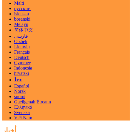
Malti
русский
íslenska
bosanski
Melayu
简体中文
فارسی
O'zbek
Lietuvių
Français
Deutsch
Cymraeg
Indonesia
hrvatski
ไทย
Español
Norsk
suomi
Gaeilgenah Éireann
Ελληνικά
Svenska
Việt Nam
أخبار