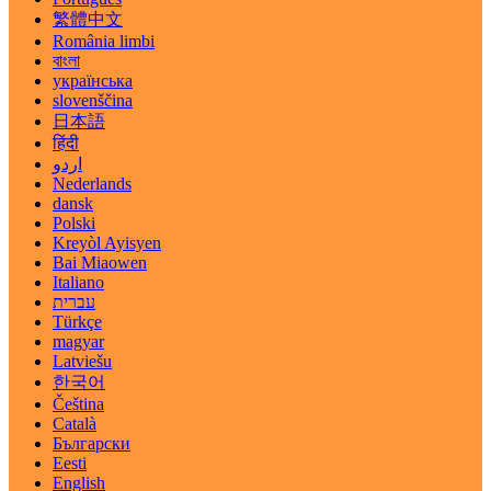
繁體中文
România limbi
বাংলা
українська
slovenščina
日本語
हिंदी
اردو
Nederlands
dansk
Polski
Kreyòl Ayisyen
Bai Miaowen
Italiano
עברית
Türkçe
magyar
Latviešu
한국어
Čeština
Català
Български
Eesti
English