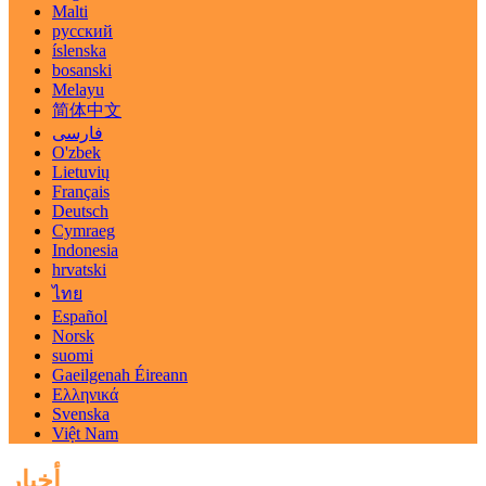
Malti
русский
íslenska
bosanski
Melayu
简体中文
فارسی
O'zbek
Lietuvių
Français
Deutsch
Cymraeg
Indonesia
hrvatski
ไทย
Español
Norsk
suomi
Gaeilgenah Éireann
Ελληνικά
Svenska
Việt Nam
أخبار