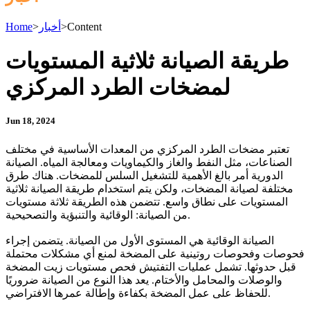
Content
>
أخبار
>
Home
طريقة الصيانة ثلاثية المستويات
لمضخات الطرد المركزي
Jun 18, 2024
تعتبر مضخات الطرد المركزي من المعدات الأساسية في مختلف
الصناعات، مثل النفط والغاز والكيماويات ومعالجة المياه. الصيانة
الدورية أمر بالغ الأهمية للتشغيل السلس للمضخات. هناك طرق
مختلفة لصيانة المضخات، ولكن يتم استخدام طريقة الصيانة ثلاثية
المستويات على نطاق واسع. تتضمن هذه الطريقة ثلاثة مستويات
من الصيانة: الوقائية والتنبؤية والتصحيحية.
الصيانة الوقائية هي المستوى الأول من الصيانة. يتضمن إجراء
فحوصات وفحوصات روتينية على المضخة لمنع أي مشكلات محتملة
قبل حدوثها. تشمل عمليات التفتيش فحص مستويات زيت المضخة
والوصلات والمحامل والأختام. يعد هذا النوع من الصيانة ضروريًا
للحفاظ على عمل المضخة بكفاءة وإطالة عمرها الافتراضي.