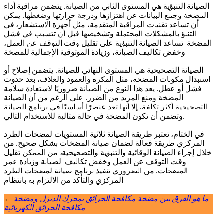
الصيانة التنبؤية هي المستوى الثاني من الصيانة. يتضمن مراقبة أداء
المضخة وجمع البيانات عن اهتزازها ودرجة حرارتها وضغطها. يمكن
أن تساعد تقنيات المراقبة المتقدمة، مثل أجهزة الاستشعار، في
التنبؤ بالمشكلات المحتملة وتشخيصها قبل أن تتسبب في فشل
المضخة. تساعد الصيانة التنبؤية على تقليل وقت التوقف عن العمل،
وخفض تكاليف الصيانة، وزيادة الموثوقية الإجمالية للمضخة.
الصيانة التصحيحية هي المستوى النهائي للصيانة. يتضمن إصلاح أو
استبدال مكونات المضخة، مثل المكره والعمود والغلاف، بعد حدوث
فشل أو عطل. يعد هذا النوع من الصيانة ضروريًا لاستعادة سلامة
المضخة ومنع المزيد من الضرر. على الرغم من أن الصيانة
التصحيحية أكثر تكلفة، إلا أنها تعد عنصرًا أساسيًا في برنامج الصيانة
وتضمن أن تكون المضخة في حالة مثالية للاستخدام التالي.
في الختام، تعتبر طريقة الصيانة ثلاثية المستويات لمضخات الطرد
المركزي طريقة فعالة لضمان صيانة المضخات بشكل صحيح. من
خلال إجراء الصيانة الوقائية والتنبؤية والتصحيحية، من الممكن تقليل
وقت التوقف عن العمل وخفض تكاليف الصيانة وزيادة عمر
المضخات. من الضروري تنفيذ برنامج صيانة لمضخات الطرد
المركزي والتأكد من الالتزام به بانتظام.
ما هو الفرق بين مضخة مكافحة الحرائق بمحرك الديزل ومضخة
←
مكافحة الحرائق الكهربائية