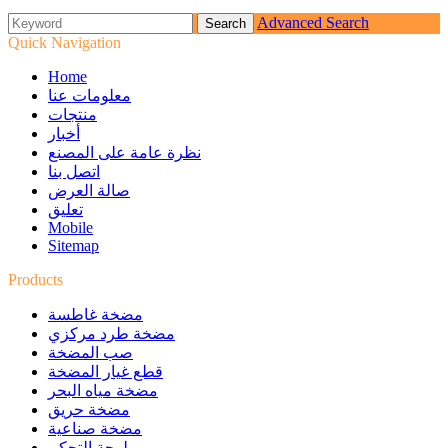
Advanced Search
Quick Navigation
Home
معلومات عنا
منتجات
أخبار
نظرة عامة على المصنع
اتصل بنا
صالة العرض
تعليق
Mobile
Sitemap
Products
مضخة غاطسة
مضخة طرد مركزي
صب المضخة
قطع غيار المضخة
مضخة مياه البحر
مضخة حريق
مضخة صناعية
لوحة التحكم