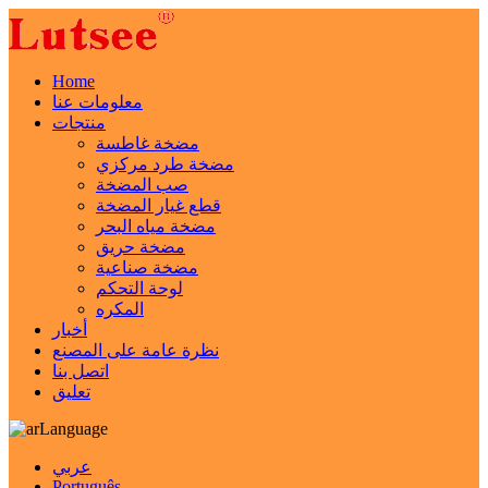
Home
معلومات عنا
منتجات
مضخة غاطسة
مضخة طرد مركزي
صب المضخة
قطع غيار المضخة
مضخة مياه البحر
مضخة حريق
مضخة صناعية
لوحة التحكم
المكره
أخبار
نظرة عامة على المصنع
اتصل بنا
تعليق
Language
عربي
Português