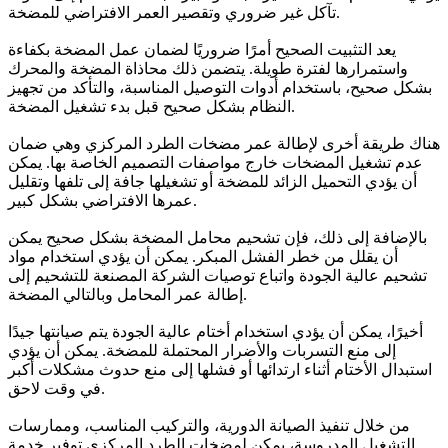
تآكل غير ضروري وتقصير العمر الافتراضي للمضخة.
يعد التثبيت الصحيح أمرًا ضروريًا لضمان عمل المضخة بكفاءة
واستمرارها لفترة طويلة. يتضمن ذلك محاذاة المضخة والمحرك
بشكل صحيح، باستخدام أدوات التوصيل المناسبة، والتأكد من تجهيز
النظام بشكل صحيح قبل بدء تشغيل المضخة.
هناك طريقة أخرى لإطالة عمر مضخات الطرد المركزي وهي ضمان
عدم تشغيل المضخات خارج مواصفات التصميم الخاصة بها. يمكن
أن يؤدي التحميل الزائد للمضخة أو تشغيلها جافة إلى تلفها وتقليل
عمرها الافتراضي بشكل كبير.
بالإضافة إلى ذلك، فإن تشحيم محامل المضخة بشكل صحيح يمكن
أن يقلل من خطر الفشل المبكر. يمكن أن يؤدي استخدام مواد
تشحيم عالية الجودة واتباع توصيات الشركة المصنعة للتشحيم إلى
إطالة عمر المحامل وبالتالي المضخة.
أخيرًا، يمكن أن يؤدي استخدام أختام عالية الجودة يتم صيانتها جيدًا
إلى منع التسربات والأضرار المحتملة للمضخة. يمكن أن يؤدي
استبدال الأختام أثناء ارتدائها أو فشلها إلى منع حدوث مشكلات أكبر
في وقت لاحق.
من خلال تنفيذ الصيانة الدورية، والتركيب المناسب، وممارسات
التشغيل المدروسة، يمكن لمضخات الطرد المركزي توفير خدمة