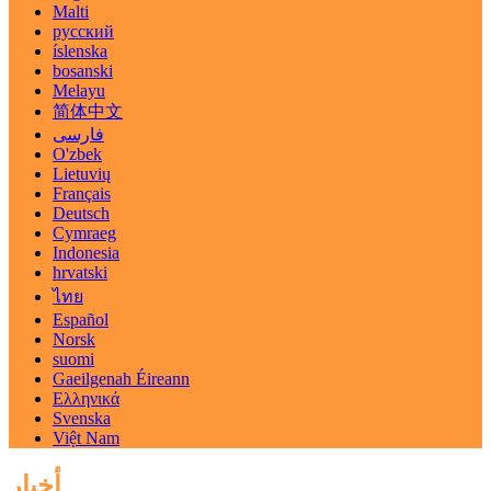
Malti
русский
íslenska
bosanski
Melayu
简体中文
فارسی
O'zbek
Lietuvių
Français
Deutsch
Cymraeg
Indonesia
hrvatski
ไทย
Español
Norsk
suomi
Gaeilgenah Éireann
Ελληνικά
Svenska
Việt Nam
أخبار