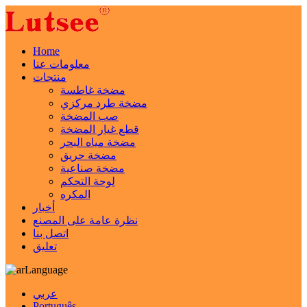
Home
معلومات عنا
منتجات
مضخة غاطسة
مضخة طرد مركزي
صب المضخة
قطع غيار المضخة
مضخة مياه البحر
مضخة حريق
مضخة صناعية
لوحة التحكم
المكره
أخبار
نظرة عامة على المصنع
اتصل بنا
تعليق
Language
عربي
Português