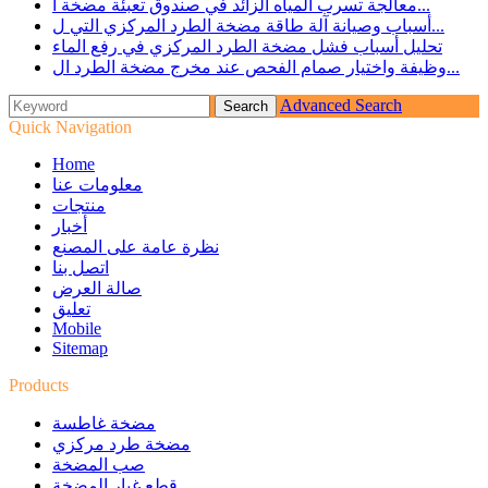
معالجة تسرب المياه الزائد في صندوق تعبئة مضخة ا...
أسباب وصيانة آلة طاقة مضخة الطرد المركزي التي ل...
تحليل أسباب فشل مضخة الطرد المركزي في رفع الماء
وظيفة واختيار صمام الفحص عند مخرج مضخة الطرد ال...
Advanced Search
Quick Navigation
Home
معلومات عنا
منتجات
أخبار
نظرة عامة على المصنع
اتصل بنا
صالة العرض
تعليق
Mobile
Sitemap
Products
مضخة غاطسة
مضخة طرد مركزي
صب المضخة
قطع غيار المضخة