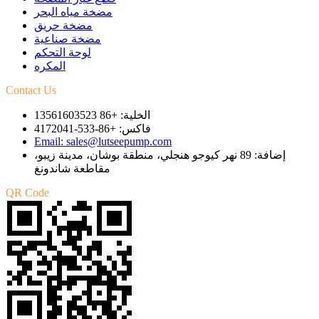
مضخة مياه البحر
مضخة حريق
مضخة صناعية
لوحة التحكم
المكره
Contact Us
الخلية: +86 13561603523
فاكس: +86-533-4172041
Email: sales@lutseepump.com
إضافة: 89 نهر كيوجو هنجلي، منطقة بوشان، مدينة زيبو،
مقاطعة شاندونغ
QR Code