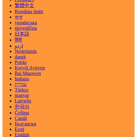
繁體中文
România limbi
বাংলা
українська
slovenščina
日本語
हिंदी
اردو
Nederlands
dansk
Polski
Kreyòl Ayisyen
Bai Miaowen
Italiano
עברית
Türkçe
magyar
Latviešu
한국어
Čeština
Català
Български
Eesti
English