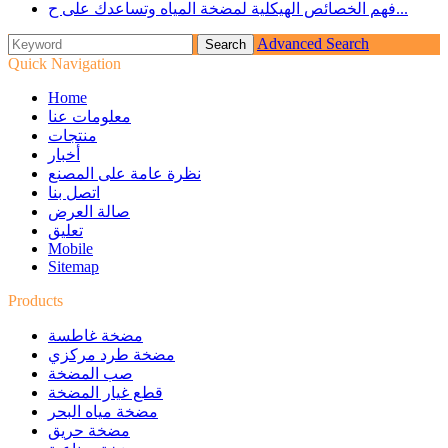
فهم الخصائص الهيكلية لمضخة المياه وتساعدك على ح...
Advanced Search
Quick Navigation
Home
معلومات عنا
منتجات
أخبار
نظرة عامة على المصنع
اتصل بنا
صالة العرض
تعليق
Mobile
Sitemap
Products
مضخة غاطسة
مضخة طرد مركزي
صب المضخة
قطع غيار المضخة
مضخة مياه البحر
مضخة حريق