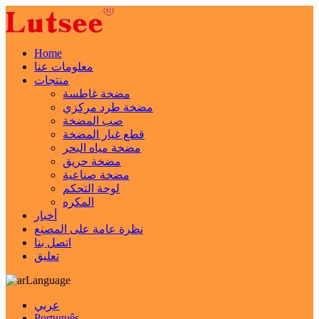
Home
معلومات عنا
منتجات
مضخة غاطسة
مضخة طرد مركزي
صب المضخة
قطع غيار المضخة
مضخة مياه البحر
مضخة حريق
مضخة صناعية
لوحة التحكم
المكره
أخبار
نظرة عامة على المصنع
اتصل بنا
تعليق
Language
عربي
Português