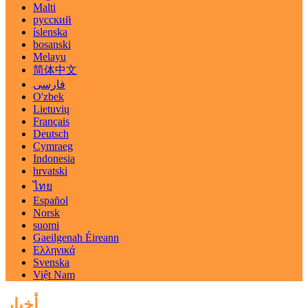
Malti
русский
íslenska
bosanski
Melayu
简体中文
فارسی
O'zbek
Lietuvių
Français
Deutsch
Cymraeg
Indonesia
hrvatski
ไทย
Español
Norsk
suomi
Gaeilgenah Éireann
Ελληνικά
Svenska
Việt Nam
أخبار