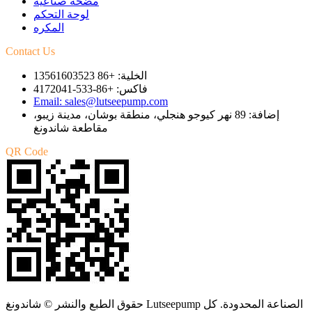
مضخة صناعية
لوحة التحكم
المكره
Contact Us
الخلية: +86 13561603523
فاكس: +86-533-4172041
Email: sales@lutseepump.com
إضافة: 89 نهر كيوجو هنجلي، منطقة بوشان، مدينة زيبو،
مقاطعة شاندونغ
QR Code
حقوق الطبع والنشر © شاندونغ Lutseepump الصناعة المحدودة. كل