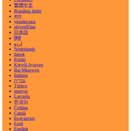
繁體中文
România limbi
বাংলা
українська
slovenščina
日本語
हिंदी
اردو
Nederlands
dansk
Polski
Kreyòl Ayisyen
Bai Miaowen
Italiano
עברית
Türkçe
magyar
Latviešu
한국어
Čeština
Català
Български
Eesti
English