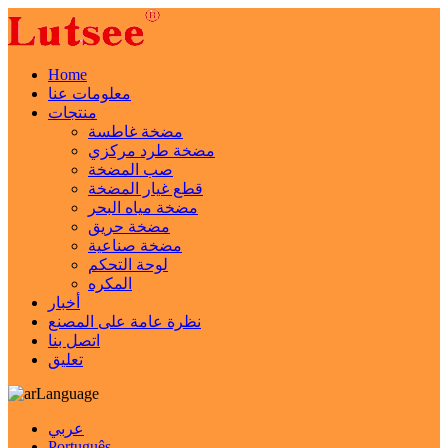
Home
معلومات عنا
منتجات
مضخة غاطسة
مضخة طرد مركزي
صب المضخة
قطع غيار المضخة
مضخة مياه البحر
مضخة حريق
مضخة صناعية
لوحة التحكم
المكره
أخبار
نظرة عامة على المصنع
اتصل بنا
تعليق
Language
عربي
Português