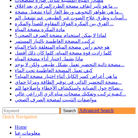
مصادر المياه المسببة للتآكل ضارة للمضخات
ما هو تأثير إيقاف مضخة الطرد المركزي بعد إغلاق ...
ما هي ظواهر التجويف وربط الغاز أثناء تشغيل مضخة...
أسباب وطرق علاج الصوت غير الطبيعي عند تشغيل الم...
الفرق بين المكره الفولاذ المقاوم للصدأ والمكره ...
مادة المكره مضخة المياه
لماذا لا يمكن استخدام مضخة الصرف الصحي؟
تركيب المضخة الغاطسة بالتيار المستمر
هو حجم رأس مضخة المياه المتعلقة بإنتاج المياه
كلما زادت قوة مضخة المياه، كلما كان ذلك أفضل
ماذا يشمل اختبار أداء مضخة المياه
مضخة ذاتية التحضير تعمل بشكل طبيعي ولكن لا يوجد...
كيف تعمل المضخة الغاطسة تحت الماء
ما هي أعراض كسر الكابل أثناء اختبار مضخة المياه؟
مضخة التحضير الذاتي في توفير الطاقة ومزايا حماي...
نصائح حول الصيانة واستكشاف الأخطاء وإصلاحها للم...
كيفية تركيب وتفكيك مضخات مياه الري الزراعي عالي...
مواصفات التثبيت لمضخة الصرف الصحي
Advanced Search
Quick Navigation
Home
معلومات عنا