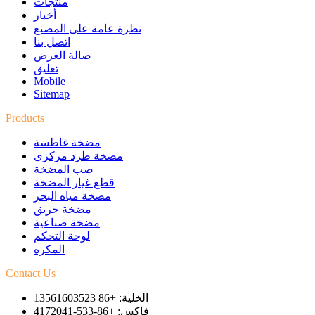
منتجات
أخبار
نظرة عامة على المصنع
اتصل بنا
صالة العرض
تعليق
Mobile
Sitemap
Products
مضخة غاطسة
مضخة طرد مركزي
صب المضخة
قطع غيار المضخة
مضخة مياه البحر
مضخة حريق
مضخة صناعية
لوحة التحكم
المكره
Contact Us
الخلية: +86 13561603523
فاكس: +86-533-4172041