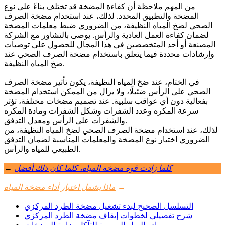
من المهم ملاحظة أن كفاءة المضخة قد تختلف بناءً على نوع
المضخة والتطبيق المحدد. لذلك، عند استخدام مضخة الصرف
الصحي لضخ المياه النظيفة، من الضروري ضبط معلمات المضخة
لضمان كفاءة العمل العادية والرأس. يوصى بالتشاور مع الشركة
المصنعة أو أحد المتخصصين في هذا المجال للحصول على توصيات
وإرشادات محددة فيما يتعلق باستخدام مضخة الصرف الصحي عند
ضخ المياه النظيفة.
في الختام، عند ضخ المياه النظيفة، يكون تأثير مضخة الصرف
الصحي على الرأس ضئيلًا، ولا يزال من الممكن استخدام المضخة
بفعالية دون أي عواقب سلبية. عند تصميم مضخات مختلفة، تؤثر
سرعة المكره وعدد الشفرات وشكل الشفرات ومادة المكره
والشفرات على الرأس ومعدل التدفق.
لذلك، عند استخدام مضخة الصرف الصحي لضخ المياه النظيفة، من
الضروري اختيار نوع المضخة والمعلمات المناسبة لضمان التدفق
الطبيعي للمياه والرأس.
كلما زادت قوة مضخة المياه، كلما كان ذلك أفضل
←
→
ماذا يشمل اختبار أداء مضخة المياه
التسلسل الصحيح لبدء تشغيل مضخة الطرد المركزي
شرح تفصيلي لخطوات إيقاف مضخة الطرد المركزي