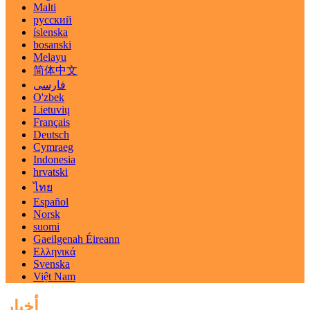
Malti
русский
íslenska
bosanski
Melayu
简体中文
فارسی
O'zbek
Lietuvių
Français
Deutsch
Cymraeg
Indonesia
hrvatski
ไทย
Español
Norsk
suomi
Gaeilgenah Éireann
Ελληνικά
Svenska
Việt Nam
أخبار