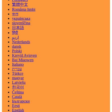
繁體中文
România limbi
বাংলা
українська
slovenščina
日本語
हिंदी
اردو
Nederlands
dansk
Polski
Kreyòl Ayisyen
Bai Miaowen
Italiano
עברית
Türkçe
magyar
Latviešu
한국어
Čeština
Català
Български
Eesti
English