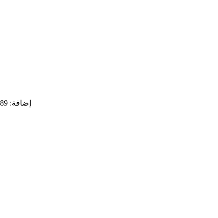
إضافة: 89 نهر كيوجو هنجلي، منطقة بوشان، مدينة زيبو، مقاطعة شاندونغ