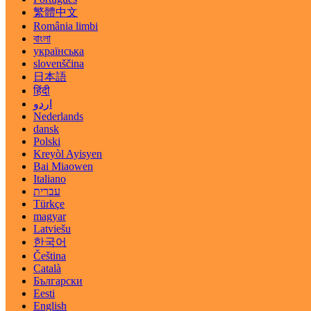
繁體中文
România limbi
বাংলা
українська
slovenščina
日本語
हिंदी
اردو
Nederlands
dansk
Polski
Kreyòl Ayisyen
Bai Miaowen
Italiano
עברית
Türkçe
magyar
Latviešu
한국어
Čeština
Català
Български
Eesti
English