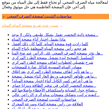
لمعالجة مياه الصرف الصحي، أو تحتاج فقط إلى نقل المياه من موقع
إلى آخر، فإن المضخة الغاطسة هي حل موثوق وفعال.
مواصفات التثبيت لمضخة الصرف الصحي
←
→
سبب عدم تفريغ مضخة المياه للمياه
مضخة ذاتية التحضير تعمل بشكل طبيعي ولكن لا يوجد...
ماذا يشمل اختبار أداء مضخة المياه
كلما زادت قوة مضخة المياه، كلما كان ذلك أفضل
هو حجم رأس مضخة المياه المتعلقة بإنتاج المياه
هل تؤثر مضخة الصرف الصحي على الرأس عند ضخ الميا...
التسلسل الصحيح لبدء تشغيل مضخة الطرد المركزي
شرح تفصيلي لخطوات إيقاف مضخة الطرد المركزي
مصادر المياه المسببة للتآكل ضارة للمضخات
ما هو تأثير إيقاف مضخة الطرد المركزي بعد إغلاق ...
ما هي ظواهر التجويف وربط الغاز أثناء تشغيل مضخة...
ما هي أعراض كسر الكابل أثناء اختبار مضخة المياه؟
مضخة التحضير الذاتي في توفير الطاقة ومزايا حماي...
نصائح حول الصيانة واستكشاف الأخطاء وإصلاحها للم...
كيفية تركيب وتفكيك مضخات مياه الري الزراعي عالي...
مواصفات التثبيت لمضخة الصرف الصحي
العلاقة بين رأس مضخة الماء وسرعة المحرك
سبب عدم تفريغ مضخة المياه للمياه