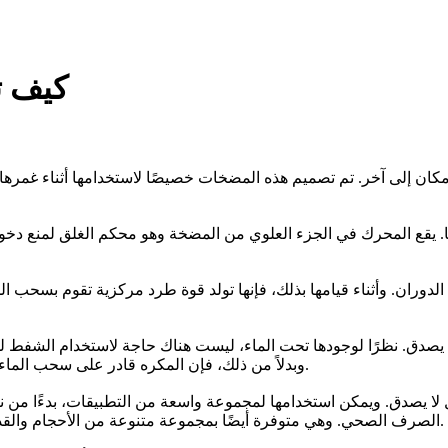
كيف ت
ان إلى آخر. تم تصميم هذه المضخات خصيصًا لاستخدامها أثناء غمرها ب
قع المحرك في الجزء العلوي من المضخة وهو محكم الغلق لمنع دخول ال
وران. وأثناء قيامها بذلك، فإنها تولد قوة طرد مركزية تقوم بسحب الما
لا يصدق. نظرًا لوجودها تحت الماء، ليست هناك حاجة لاستخدام الشفط
وبدلاً من ذلك، فإن المكره قادر على سحب الماء من جميع الاتجاهات، مما يساعد المضخة على العمل بسلاسة وفعالية.
صدق. ويمكن استخدامها لمجموعة واسعة من التطبيقات، بدءًا من نقل المي
الصرف الصحي. وهي متوفرة أيضًا بمجموعة متنوعة من الأحجام والقدرات، مما يجعل من السهل العثور على مضخة تلبي احتياجاتك الخاصة.