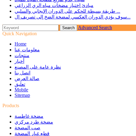
مبادئ اختيار مضخات مياه الري الزراعي
طريقة بسيطة للحكم على الدوران الإيجابي والسلبي ...
سوف يؤدي الدوران العكسي لمضخة الضخ إلى تصريف ال...
Advanced Search
Quick Navigation
Home
معلومات عنا
منتجات
أخبار
نظرة عامة على المصنع
اتصل بنا
صالة العرض
تعليق
Mobile
Sitemap
Products
مضخة غاطسة
مضخة طرد مركزي
صب المضخة
قطع غيار المضخة