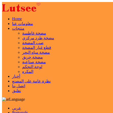
Home
معلومات عنا
منتجات
مضخة غاطسة
مضخة طرد مركزي
صب المضخة
قطع غيار المضخة
مضخة مياه البحر
مضخة حريق
مضخة صناعية
لوحة التحكم
المكره
أخبار
نظرة عامة على المصنع
اتصل بنا
تعليق
Language
عربي
Português