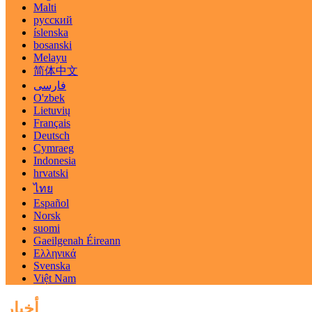
Malti
русский
íslenska
bosanski
Melayu
简体中文
فارسی
O'zbek
Lietuvių
Français
Deutsch
Cymraeg
Indonesia
hrvatski
ไทย
Español
Norsk
suomi
Gaeilgenah Éireann
Ελληνικά
Svenska
Việt Nam
أخبار