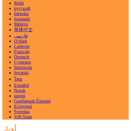
Malti
русский
íslenska
bosanski
Melayu
简体中文
فارسی
O'zbek
Lietuvių
Français
Deutsch
Cymraeg
Indonesia
hrvatski
ไทย
Español
Norsk
suomi
Gaeilgenah Éireann
Ελληνικά
Svenska
Việt Nam
أخبار