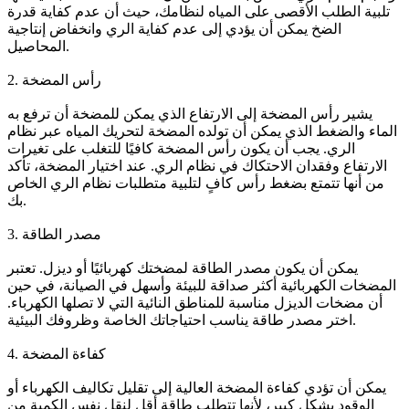
تلبية الطلب الأقصى على المياه لنظامك، حيث أن عدم كفاية قدرة
الضخ يمكن أن يؤدي إلى عدم كفاية الري وانخفاض إنتاجية
المحاصيل.
2. رأس المضخة
يشير رأس المضخة إلى الارتفاع الذي يمكن للمضخة أن ترفع به
الماء والضغط الذي يمكن أن تولده المضخة لتحريك المياه عبر نظام
الري. يجب أن يكون رأس المضخة كافيًا للتغلب على تغيرات
الارتفاع وفقدان الاحتكاك في نظام الري. عند اختيار المضخة، تأكد
من أنها تتمتع بضغط رأس كافٍ لتلبية متطلبات نظام الري الخاص
بك.
3. مصدر الطاقة
يمكن أن يكون مصدر الطاقة لمضختك كهربائيًا أو ديزل. تعتبر
المضخات الكهربائية أكثر صداقة للبيئة وأسهل في الصيانة، في حين
أن مضخات الديزل مناسبة للمناطق النائية التي لا تصلها الكهرباء.
اختر مصدر طاقة يناسب احتياجاتك الخاصة وظروفك البيئية.
4. كفاءة المضخة
يمكن أن تؤدي كفاءة المضخة العالية إلى تقليل تكاليف الكهرباء أو
الوقود بشكل كبير، لأنها تتطلب طاقة أقل لنقل نفس الكمية من