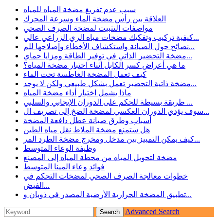
سبب عدم تفريغ مضخة المياه للمياه
العلاقة بين رأس مضخة الماء وسرعة المحرك
مواصفات التثبيت لمضخة الصرف الصحي
كيفية تركيب وتفكيك مضخات مياه الري الزراعي عالي...
نصائح حول الصيانة واستكشاف الأخطاء وإصلاحها للم...
مضخة التحضير الذاتي في توفير الطاقة ومزايا حماي...
ما هي أعراض كسر الكابل أثناء اختبار مضخة المياه؟
كيف تعمل المضخة الغاطسة تحت الماء
مضخة ذاتية التحضير تعمل بشكل طبيعي ولكن لا يوجد...
ماذا يشمل اختبار أداء مضخة المياه
طريقة بسيطة للحكم على الدوران الإيجابي والسلبي ...
سوف يؤدي الدوران العكسي لمضخة الضخ إلى تصريف ال...
أسباب وطرق صيانة عطل دافعة المضخة
هل ستمنع مضخة الملاط نقل مياه الطين
كيف يمكن التمييز بين مدخل ومخرج مضخة الطرد المر...
وظيفة الوعاء المتوسط
مضخة لتحويل المياه من محطة المياه إلى المصنع
فوائد وعاء المينا المتوسط
خطوات معالجة الصرف الصحي لمضخات التحكم في
الفيض...
تطبيق المضخة الحرارية الأرضية المصدر في ذوبان و...
Advanced Search