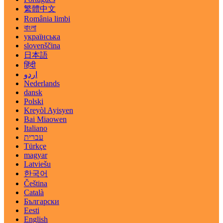
繁體中文
România limbi
বাংলা
українська
slovenščina
日本語
हिंदी
اردو
Nederlands
dansk
Polski
Kreyòl Ayisyen
Bai Miaowen
Italiano
עברית
Türkçe
magyar
Latviešu
한국어
Čeština
Català
Български
Eesti
English