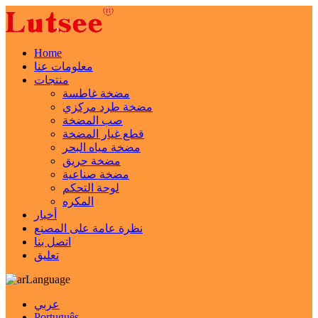
Home
معلومات عنا
منتجات
مضخة غاطسة
مضخة طرد مركزي
صب المضخة
قطع غيار المضخة
مضخة مياه البحر
مضخة حريق
مضخة صناعية
لوحة التحكم
المكره
أخبار
نظرة عامة على المصنع
اتصل بنا
تعليق
Language
عربي
Português