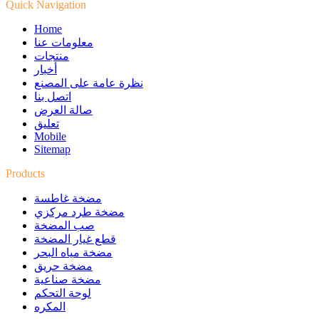
Quick Navigation
Home
معلومات عنا
منتجات
أخبار
نظرة عامة على المصنع
اتصل بنا
صالة العرض
تعليق
Mobile
Sitemap
Products
مضخة غاطسة
مضخة طرد مركزي
صب المضخة
قطع غيار المضخة
مضخة مياه البحر
مضخة حريق
مضخة صناعية
لوحة التحكم
المكره