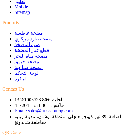
تعليق
Mobile
Sitemap
Products
مضخة غاطسة
مضخة طرد مركزي
صب المضخة
قطع غيار المضخة
مضخة مياه البحر
مضخة حريق
مضخة صناعية
لوحة التحكم
المكره
Contact Us
الخلية: +86 13561603523
فاكس: +86-533-4172041
Email: sales@lutseepump.com
إضافة: 89 نهر كيوجو هنجلي، منطقة بوشان، مدينة زيبو،
مقاطعة شاندونغ
QR Code