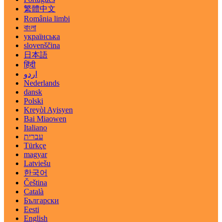
繁體中文
România limbi
বাংলা
українська
slovenščina
日本語
हिंदी
اردو
Nederlands
dansk
Polski
Kreyòl Ayisyen
Bai Miaowen
Italiano
עברית
Türkçe
magyar
Latviešu
한국어
Čeština
Català
Български
Eesti
English