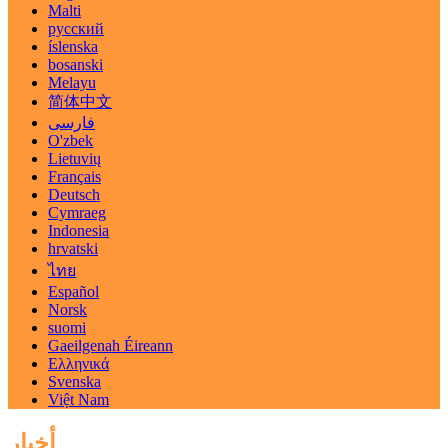
Malti
русский
íslenska
bosanski
Melayu
简体中文
فارسی
O'zbek
Lietuvių
Français
Deutsch
Cymraeg
Indonesia
hrvatski
ไทย
Español
Norsk
suomi
Gaeilgenah Éireann
Ελληνικά
Svenska
Việt Nam
أخبار