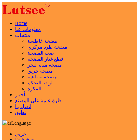
Home
معلومات عنا
منتجات
مضخة غاطسة
مضخة طرد مركزي
صب المضخة
قطع غيار المضخة
مضخة مياه البحر
مضخة حريق
مضخة صناعية
لوحة التحكم
المكره
أخبار
نظرة عامة على المصنع
اتصل بنا
تعليق
Language
عربي
Português