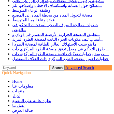
كيفية تركيب وتفكيك مضخات مياه الري الزراعي عالي...
نصائح حول الصيانة واستكشاف الأخطاء وإصلاحها للم...
وظيفة الوعاء المتوسط
مضخة لتحويل المياه من محطة المياه إلى المصنع
فوائد وعاء المينا المتوسط
خطوات معالجة الصرف الصحي لمضخات التحكم في
الفيض...
تطبيق المضخة الحرارية الأرضية المصدر في ذوبان و...
أسباب تلف مكونات الجزء الثابت لمضخة الطرد المرك...
ما هو سبب الاستهلاك العالي للطاقة لمضخة الطرد ا...
طرق التحكم في معدل تدفق مضخة الطرد المركزي ذات ...
طريقة وخطوات تفكيك دافعة مضخة الطرد المركزي ذات...
خطوات اختيار مضخة الطرد المركزي ذات الغلاف المنفصل
Advanced Search
Quick Navigation
Home
معلومات عنا
منتجات
أخبار
نظرة عامة على المصنع
اتصل بنا
صالة العرض