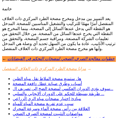
خاتمة
يعد التمييز بين مدخل ومخرج مضخة الطرد المركزي ذات الغلاف
المنفصل أمرًا مهمًا للتركيب والتشغيل المناسبين للمضخة. المدخل
هو النقطة التي يدخل عندها السائل إلى المضخة، بينما المخرج هو
النقطة التي يخرج عندها السائل من المضخة. من خلال التحقق من
تعليمات الشركة المصنعة، ومراقبة جسم المضخة، والتحقق من
ترتيب الأنابيب، عادة ما يكون من السهل تحديد أي وصلة هي المدخل
وأيها هو مخرج مضخة الطرد المركزي ذات الغلاف المنفصل.
خطوات معالجة الصرف الصحي لمضخات التحكم في الفيضانات
←
→
مزايا مضخة الطرد المركزي ذات الغلاف المنفصل
هل ستمنع مضخة الملاط نقل مياه الطين
أسباب وطرق صيانة عطل دافعة المضخة
سوف يؤدي الدوران العكسي لمضخة الضخ إلى تصريف ال...
طريقة بسيطة للحكم على الدوران الإيجابي والسلبي ...
مبادئ اختيار مضخات مياه الري الزراعي
سبب عدم تفريغ مضخة المياه للمياه
العلاقة بين رأس مضخة الماء وسرعة المحرك
مواصفات التثبيت لمضخة الصرف الصحي