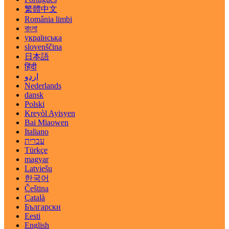
繁體中文
România limbi
বাংলা
українська
slovenščina
日本語
हिंदी
اردو
Nederlands
dansk
Polski
Kreyòl Ayisyen
Bai Miaowen
Italiano
עברית
Türkçe
magyar
Latviešu
한국어
Čeština
Català
Български
Eesti
English