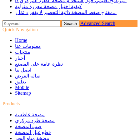
برنامج تعليمي حول استخدام مضخة الطرد المركزي ذا...
كيفية اختيار مضخة معززة منزلية
مفتاح ضغط المضخة ذاتية التحضير لا يقفز دائمًا ر...
Advanced Search
Quick Navigation
Home
معلومات عنا
منتجات
أخبار
نظرة عامة على المصنع
اتصل بنا
صالة العرض
تعليق
Mobile
Sitemap
Products
مضخة غاطسة
مضخة طرد مركزي
صب المضخة
قطع غيار المضخة
مضخة مياه البحر