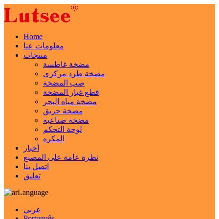
Home
معلومات عنا
منتجات
مضخة غاطسة
مضخة طرد مركزي
صب المضخة
قطع غيار المضخة
مضخة مياه البحر
مضخة حريق
مضخة صناعية
لوحة التحكم
المكره
أخبار
نظرة عامة على المصنع
اتصل بنا
تعليق
Language
عربي
Português