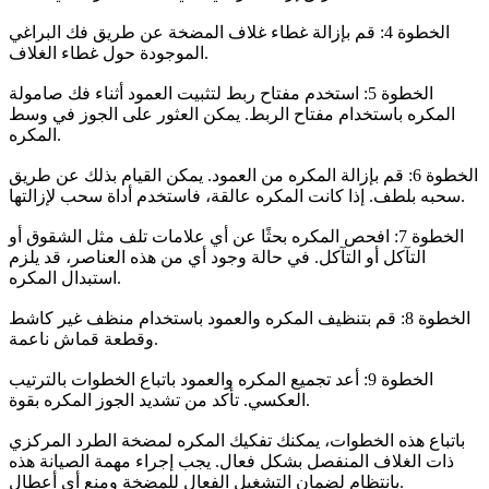
الخطوة 4: قم بإزالة غطاء غلاف المضخة عن طريق فك البراغي
الموجودة حول غطاء الغلاف.
الخطوة 5: استخدم مفتاح ربط لتثبيت العمود أثناء فك صامولة
المكره باستخدام مفتاح الربط. يمكن العثور على الجوز في وسط
المكره.
الخطوة 6: قم بإزالة المكره من العمود. يمكن القيام بذلك عن طريق
سحبه بلطف. إذا كانت المكره عالقة، فاستخدم أداة سحب لإزالتها.
الخطوة 7: افحص المكره بحثًا عن أي علامات تلف مثل الشقوق أو
التآكل أو التآكل. في حالة وجود أي من هذه العناصر، قد يلزم
استبدال المكره.
الخطوة 8: قم بتنظيف المكره والعمود باستخدام منظف غير كاشط
وقطعة قماش ناعمة.
الخطوة 9: أعد تجميع المكره والعمود باتباع الخطوات بالترتيب
العكسي. تأكد من تشديد الجوز المكره بقوة.
باتباع هذه الخطوات، يمكنك تفكيك المكره لمضخة الطرد المركزي
ذات الغلاف المنفصل بشكل فعال. يجب إجراء مهمة الصيانة هذه
بانتظام لضمان التشغيل الفعال للمضخة ومنع أي أعطال.