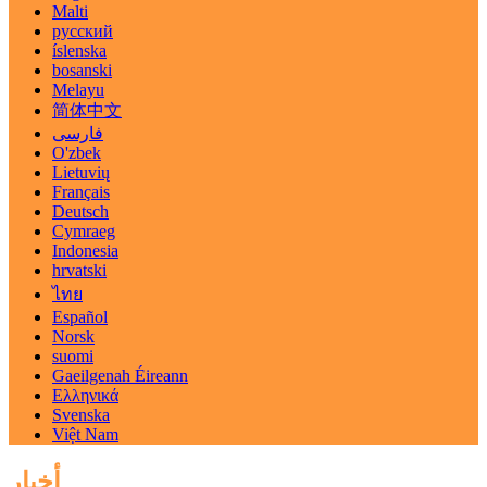
Malti
русский
íslenska
bosanski
Melayu
简体中文
فارسی
O'zbek
Lietuvių
Français
Deutsch
Cymraeg
Indonesia
hrvatski
ไทย
Español
Norsk
suomi
Gaeilgenah Éireann
Ελληνικά
Svenska
Việt Nam
أخبار