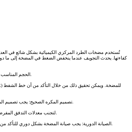
تُستخدم مضخات الطرد المركزي الكيميائية بشكل شائع في العديد
كفاءتها. يحدث التجويف عندما ينخفض ​​الضغط في المضخة إلى ما دو
1. الحجم المناسب للمضخة: يجب أن يكون حجم المضخة وفقًا لمعدل التدفق ومتطلبات رأس النظام. الحجم الكبير أو الحجم الصغير يمكن أن يسبب التجويف.
3. تصميم المكره الصحيح: يجب تصميم المكره للتعامل مع الخصائص المحددة للسائل الذي يتم ضخه. يجب اختيار قطر المكره، وملف الريشة، وعدد الريشات بعناية لتجنب التجويف.
4. التحكم في التدفق: يجب التحكم في معدل التدفق باستخدام صمام التحكم أو محرك التردد المتغير (VFD) لتجنب معدلات التدفق المفرطة التي يمكن أن تسبب التجويف.
5. الصيانة الدورية: يجب صيانة المضخة بشكل دوري للتأكد من أنها في حالة جيدة. يتضمن ذلك التحقق من عدم وجود تسربات أو محامل أو أختام مهترئة، والتأكد من أن المكره نظيفة وخالية من الحطام.