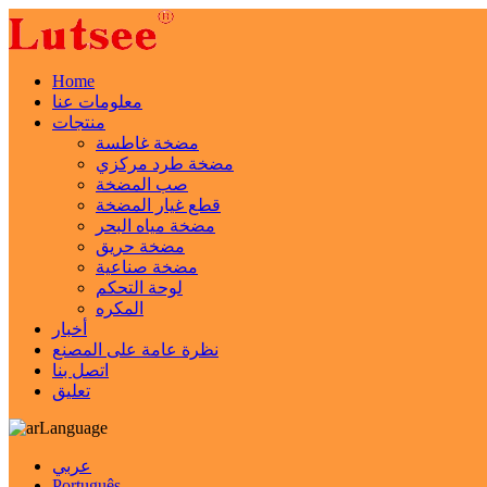
Home
معلومات عنا
منتجات
مضخة غاطسة
مضخة طرد مركزي
صب المضخة
قطع غيار المضخة
مضخة مياه البحر
مضخة حريق
مضخة صناعية
لوحة التحكم
المكره
أخبار
نظرة عامة على المصنع
اتصل بنا
تعليق
Language
عربي
Português