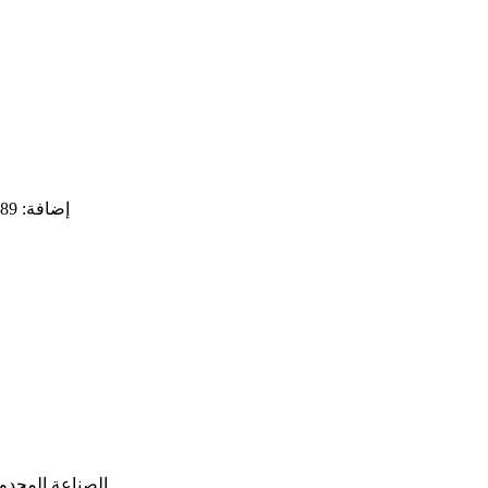
إضافة: 89 نهر كيوجو هنجلي، منطقة بوشان، مدينة زيبو، مقاطعة شاندونغ
حقوق الطبع والنشر © شاندونغ Lutseepump الصناعة المحدودة. كل الحقوق محفوظة.