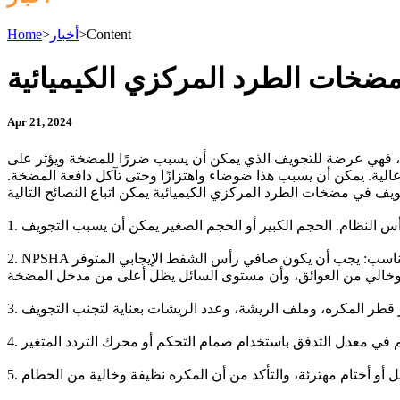
Content
>
أخبار
>
Home
ضخات الطرد المركزي الكيميائية
Apr 21, 2024
ذلك، فهي عرضة للتجويف الذي يمكن أن يسبب ضررًا للمضخة ويؤثر على
لية. يمكن أن يسبب هذا ضوضاء واهتزازًا وحتى تآكل دافعة المضخة.
2. NPSHA المناسب: يجب أن يكون صافي رأس الشفط الإيجابي المتوفر (NPSHA) أكبر من صافي رأس الشفط الإيجابي المطلوب (NPSHR) للمضخة. ويمكن تحقيق ذلك من خلال التأكد من أن خط الشفط