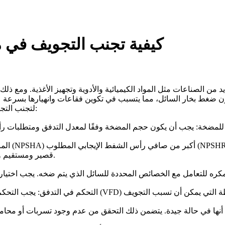
كيفية تجنب التجويف في م
 من الصناعات مثل المواد الكيميائية والأدوية وتجهيز الأغذية. ومع 
ن ضغط بخار السائل، مما يتسبب في تكوين فقاعات وانهيارها بسرعة عا
لتجنب التجويف في مضخات الطرد المركزي الكيميائية يمكن اتباع النصائح التالية:
قصير ومستقيم وخالي من العوائق، وأن مستوى السائل يظل أعلى من مدخل المضخة.