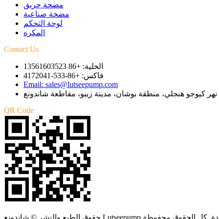
مضخة حريق
مضخة صناعية
لوحة التحكم
المكره
Contact Us
الخلية: +86 13561603523
فاكس: +86-533-4172041
Email: sales@lutseepump.com
QR Code