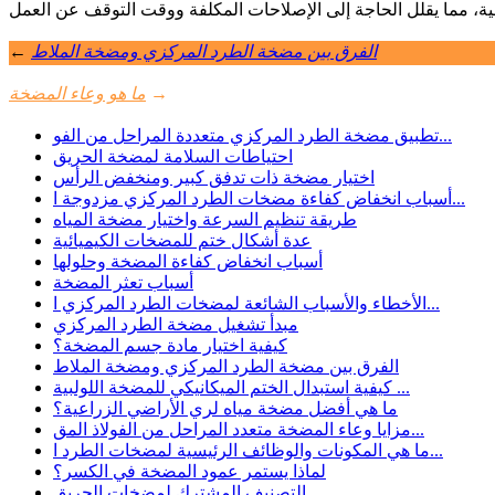
الفرق بين مضخة الطرد المركزي ومضخة الملاط
←
→
ما هو وعاء المضخة
تطبيق مضخة الطرد المركزي متعددة المراحل من الفو...
احتياطات السلامة لمضخة الحريق
اختيار مضخة ذات تدفق كبير ومنخفض الرأس
أسباب انخفاض كفاءة مضخات الطرد المركزي مزدوجة ا...
طريقة تنظيم السرعة واختيار مضخة المياه
عدة أشكال ختم للمضخات الكيميائية
أسباب انخفاض كفاءة المضخة وحلولها
أسباب تعثر المضخة
الأخطاء والأسباب الشائعة لمضخات الطرد المركزي ا...
مبدأ تشغيل مضخة الطرد المركزي
كيفية اختيار مادة جسم المضخة؟
الفرق بين مضخة الطرد المركزي ومضخة الملاط
كيفية استبدال الختم الميكانيكي للمضخة اللولبية ...
ما هي أفضل مضخة مياه لري الأراضي الزراعية؟
مزايا وعاء المضخة متعدد المراحل من الفولاذ المق...
ما هي المكونات والوظائف الرئيسية لمضخات الطرد ا...
لماذا يستمر عمود المضخة في الكسر؟
التصنيف المشترك لمضخات الحريق