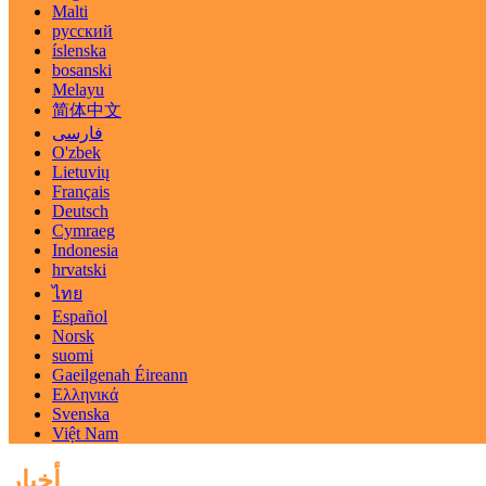
Malti
русский
íslenska
bosanski
Melayu
简体中文
فارسی
O'zbek
Lietuvių
Français
Deutsch
Cymraeg
Indonesia
hrvatski
ไทย
Español
Norsk
suomi
Gaeilgenah Éireann
Ελληνικά
Svenska
Việt Nam
أخبار