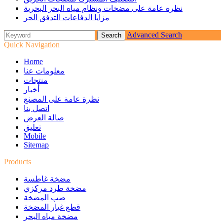
نظرة عامة على مضخات ونظام مياه البحر البحرية
مزايا الدفاعات التدفق الحر
Advanced Search
Quick Navigation
Home
معلومات عنا
منتجات
أخبار
نظرة عامة على المصنع
اتصل بنا
صالة العرض
تعليق
Mobile
Sitemap
Products
مضخة غاطسة
مضخة طرد مركزي
صب المضخة
قطع غيار المضخة
مضخة مياه البحر