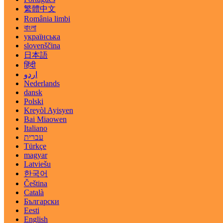
繁體中文
România limbi
বাংলা
українська
slovenščina
日本語
हिंदी
اردو
Nederlands
dansk
Polski
Kreyòl Ayisyen
Bai Miaowen
Italiano
עברית
Türkçe
magyar
Latviešu
한국어
Čeština
Català
Български
Eesti
English