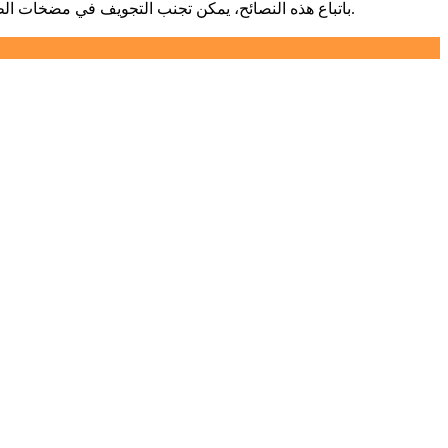
باتباع هذه النصائح، يمكن تجنب التجويف في مضخات الطرد المركزي الكيميائية. وهذا سيضمن أن المضخة تعمل بكفاءة وموثوقية، مما يقلل الحاجة إلى الإصلاحات المكلفة ووقت التوقف عن العمل.