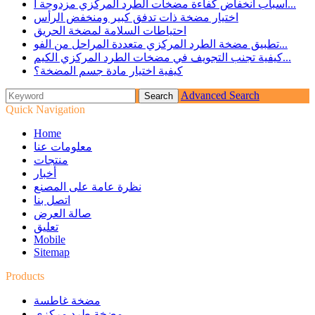
أسباب انخفاض كفاءة مضخات الطرد المركزي مزدوجة ا...
اختيار مضخة ذات تدفق كبير ومنخفض الرأس
احتياطات السلامة لمضخة الحريق
تطبيق مضخة الطرد المركزي متعددة المراحل من الفو...
كيفية تجنب التجويف في مضخات الطرد المركزي الكيم...
كيفية اختيار مادة جسم المضخة؟
Advanced Search
Quick Navigation
Home
معلومات عنا
منتجات
أخبار
نظرة عامة على المصنع
اتصل بنا
صالة العرض
تعليق
Mobile
Sitemap
Products
مضخة غاطسة
مضخة طرد مركزي