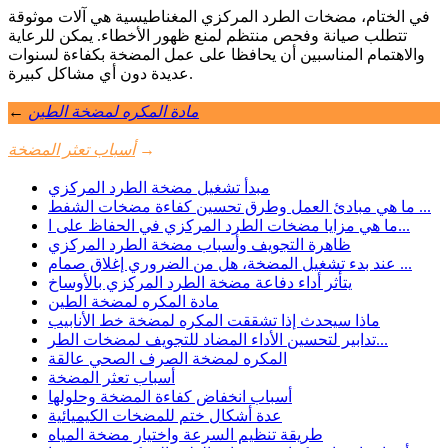
في الختام، مضخات الطرد المركزي المغناطيسية هي آلات موثوقة
تتطلب صيانة وفحص منتظم لمنع ظهور الأخطاء. يمكن للرعاية
والاهتمام المناسبين أن يحافظا على عمل المضخة بكفاءة لسنوات
عديدة دون أي مشاكل كبيرة.
مادة المكره لمضخة الطين
←
→
أسباب تعثر المضخة
مبدأ تشغيل مضخة الطرد المركزي
ما هي مبادئ العمل وطرق تحسين كفاءة مضخات الشفط ...
ما هي مزايا مضخات الطرد المركزي في الحفاظ على ا...
ظاهرة التجويف وأسباب مضخة الطرد المركزي
عند بدء تشغيل المضخة، هل من الضروري إغلاق صمام ...
يتأثر أداء دفاعة مضخة الطرد المركزي بالأوساخ
مادة المكره لمضخة الطين
ماذا سيحدث إذا تشققت المكره لمضخة خط الأنابيب
تدابير لتحسين الأداء المضاد للتجويف لمضخات الطر...
المكره لمضخة الصرف الصحي عالقة
أسباب تعثر المضخة
أسباب انخفاض كفاءة المضخة وحلولها
عدة أشكال ختم للمضخات الكيميائية
طريقة تنظيم السرعة واختيار مضخة المياه