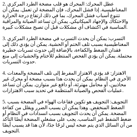
2. عطل المحرك: المحرك هو قلب مضخة الطرد المركزي
المغناطيسية. إذا فشل المحرك، فإن المضخة لن تعمل. يمكن أن
تتنوع أسباب فشل المحرك، بما في ذلك ارتفاع درجة الحرارة
والاحتكاك والإجهاد الميكانيكي. يمكن أن تساعد الصيانة والمراقبة
المناسبة في اكتشاف أي مشكلات قبل أن تصبح مشكلات كبيرة.
3. التسرب: يمكن أن يحدث التسرب في مضخة الطرد المركزي
المغناطيسية بسبب تلف الختم أو الحشية. يمكن أن يؤدي ذلك إلى
فقدان الضغط والكفاءة، بالإضافة إلى حدوث تسربات خطيرة
محتملة. يمكن أن يؤدي الفحص المنتظم للأختام والحشيات إلى منع
حدوث التسربات.
4. الاهتزاز: قد يؤدي الاهتزاز المفرط إلى تلف المضخة والمعدات
الأخرى في النظام. يمكن أن يحدث هذا بسبب مضخة أو محرك غير
محاذيين، أو محامل مهترئة، أو دافع غير متوازن. يمكن أن تساعد
عمليات الفحص والصيانة المنتظمة في تحديد سبب الاهتزازات.
5. التجويف: التجويف هو تكوين فقاعات الهواء في المضخة بسبب
الضغط المنخفض. وهذا يمكن أن يسبب الضرر ويقلل من كفاءة
المضخة. يمكن أن يحدث التجويف بسبب انسدادات في النظام أو
ضغط الشفط غير المناسب. يجب على مشغلي المضخة أيضًا التأكد
من أن السائل الذي يتم ضخه ليس لزجًا جدًا، لأن هذا قد يسبب أيضًا
التجويف.