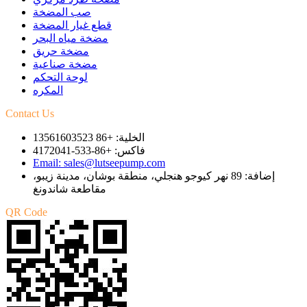
صب المضخة
قطع غيار المضخة
مضخة مياه البحر
مضخة حريق
مضخة صناعية
لوحة التحكم
المكره
Contact Us
الخلية: +86 13561603523
فاكس: +86-533-4172041
Email: sales@lutseepump.com
إضافة: 89 نهر كيوجو هنجلي، منطقة بوشان، مدينة زيبو،
مقاطعة شاندونغ
QR Code