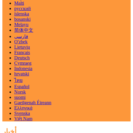
Malti
русский
íslenska
bosanski
Melayu
简体中文
فارسی
O'zbek
Lietuvių
Français
Deutsch
Cymraeg
Indonesia
hrvatski
ไทย
Español
Norsk
suomi
Gaeilgenah Éireann
Ελληνικά
Svenska
Việt Nam
أخبار