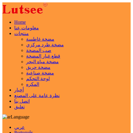
Home
معلومات عنا
منتجات
مضخة غاطسة
مضخة طرد مركزي
صب المضخة
قطع غيار المضخة
مضخة مياه البحر
مضخة حريق
مضخة صناعية
لوحة التحكم
المكره
أخبار
نظرة عامة على المصنع
اتصل بنا
تعليق
Language
عربي
Português