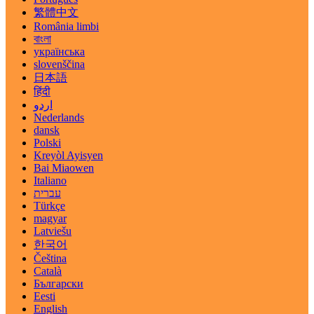
繁體中文
România limbi
বাংলা
українська
slovenščina
日本語
हिंदी
اردو
Nederlands
dansk
Polski
Kreyòl Ayisyen
Bai Miaowen
Italiano
עברית
Türkçe
magyar
Latviešu
한국어
Čeština
Català
Български
Eesti
English