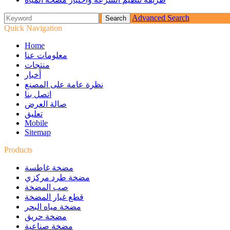
Advanced Search
Quick Navigation
Home
معلومات عنا
منتجات
أخبار
نظرة عامة على المصنع
اتصل بنا
صالة العرض
تعليق
Mobile
Sitemap
Products
مضخة غاطسة
مضخة طرد مركزي
صب المضخة
قطع غيار المضخة
مضخة مياه البحر
مضخة حريق
مضخة صناعية