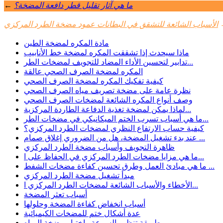
ما هي آثار تقليل قطر دافعة المضخة؟
←
الأسباب الشائعة للتشقق في البطانات عمود مضخة الطرد المركزي
مادة المكره لمضخة الطين
ماذا سيحدث إذا تشققت المكره لمضخة خط الأنابيب
تدابير لتحسين الأداء المضاد للتجويف لمضخات الطر...
المكره لمضخة الصرف الصحي عالقة
كيفية تفكيك المكره لمضخة الصرف الصحي
نظرة عامة على مضخة تصريف مياه الصرف الصحي
وصف أنواع المكره الشائعة لمضخات الصرف الصحي
لماذا يمكن لمضخة تغذية الدفاعة الطاردة المركزية...
ما هي أسباب تسرب الختم الميكانيكي في مضخات الطر...
كيفية حساب الارتفاع النظري لمضخات الطرد المركزي؟
عند بدء تشغيل المضخة، هل من الضروري إغلاق صمام ...
ظاهرة التجويف وأسباب مضخة الطرد المركزي
ما هي مزايا مضخات الطرد المركزي في الحفاظ على ا...
ما هي مبادئ العمل وطرق تحسين كفاءة مضخات الشفط ...
مبدأ تشغيل مضخة الطرد المركزي
الأخطاء والأسباب الشائعة لمضخات الطرد المركزي ا...
أسباب تعثر المضخة
أسباب انخفاض كفاءة المضخة وحلولها
عدة أشكال ختم للمضخات الكيميائية
طريقة تنظيم السرعة واختيار مضخة المياه