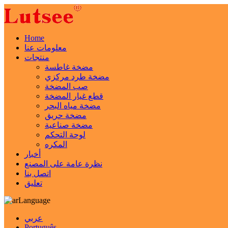
Home
معلومات عنا
منتجات
مضخة غاطسة
مضخة طرد مركزي
صب المضخة
قطع غيار المضخة
مضخة مياه البحر
مضخة حريق
مضخة صناعية
لوحة التحكم
المكره
أخبار
نظرة عامة على المصنع
اتصل بنا
تعليق
Language
عربي
Português