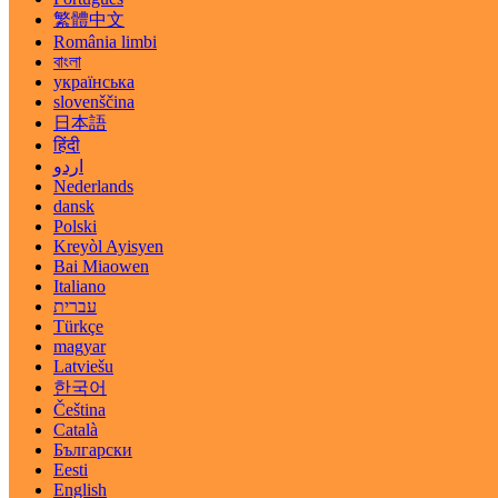
繁體中文
România limbi
বাংলা
українська
slovenščina
日本語
हिंदी
اردو
Nederlands
dansk
Polski
Kreyòl Ayisyen
Bai Miaowen
Italiano
עברית
Türkçe
magyar
Latviešu
한국어
Čeština
Català
Български
Eesti
English