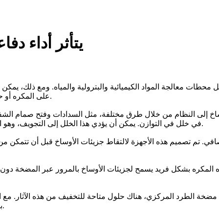
يتأثر أداء دف
 معالجة المواد الكيميائية والبترولية والمياه. ومع ذلك، يمكن أن 
على المكره أو حوله. في حين أن هذا قد يبدو سلبيا، هناك طرق للتخفيف من هذه الآثار.
ساخ إلى النظام من خلال طرق مختلفة، مثل السدادات وفتح صمام الشفط
في خلل في التوازن. يمكن أن يؤدي هذا الخلل إلى التجويف، وهو انخفاض في تدفق السائل، وفي نهاية المطاف، انخفاض كفاءة المضخة.
في. تم تصميم هذه الأجهزة لالتقاط جزيئات الأوساخ قبل أن تتمكن من
ذه المكره بشكل فريد يسمح لجزيئات الأوساخ بالمرور عبر المضخة دون أ
 مضخة الطرد المركزي، هناك حلول متاحة للتخفيف من هذه الآثار. مع ا
بأعلى كفاءة، مما يؤدي إلى توفير التكاليف وتحسين الأداء العام للنظام.