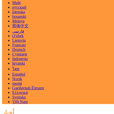
Malti
русский
íslenska
bosanski
Melayu
简体中文
فارسی
O'zbek
Lietuvių
Français
Deutsch
Cymraeg
Indonesia
hrvatski
ไทย
Español
Norsk
suomi
Gaeilgenah Éireann
Ελληνικά
Svenska
Việt Nam
أخبار