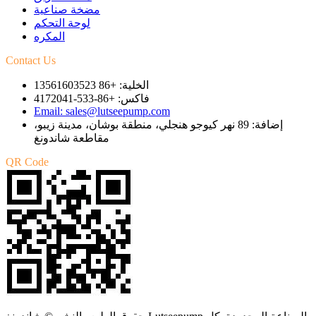
مضخة صناعية
لوحة التحكم
المكره
Contact Us
الخلية: +86 13561603523
فاكس: +86-533-4172041
Email: sales@lutseepump.com
إضافة: 89 نهر كيوجو هنجلي، منطقة بوشان، مدينة زيبو،
مقاطعة شاندونغ
QR Code