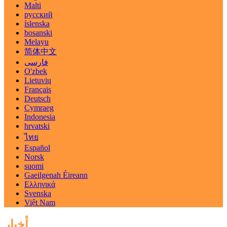
Malti
русский
íslenska
bosanski
Melayu
简体中文
فارسی
O'zbek
Lietuvių
Français
Deutsch
Cymraeg
Indonesia
hrvatski
ไทย
Español
Norsk
suomi
Gaeilgenah Éireann
Ελληνικά
Svenska
Việt Nam
أخبار