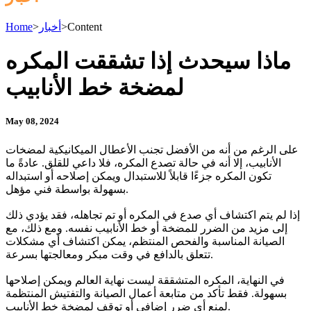
Content
>
أخبار
>
Home
ماذا سيحدث إذا تشققت المكره
لمضخة خط الأنابيب
May 08, 2024
على الرغم من أنه من الأفضل تجنب الأعطال الميكانيكية لمضخات
الأنابيب، إلا أنه في حالة تصدع المكره، فلا داعي للقلق. عادةً ما
تكون المكره جزءًا قابلاً للاستبدال ويمكن إصلاحه أو استبداله
بسهولة بواسطة فني مؤهل.
إذا لم يتم اكتشاف أي صدع في المكره أو تم تجاهله، فقد يؤدي ذلك
إلى مزيد من الضرر للمضخة أو خط الأنابيب نفسه. ومع ذلك، مع
الصيانة المناسبة والفحص المنتظم، يمكن اكتشاف أي مشكلات
تتعلق بالدافع في وقت مبكر ومعالجتها بسرعة.
في النهاية، المكره المتشققة ليست نهاية العالم ويمكن إصلاحها
بسهولة. فقط تأكد من متابعة أعمال الصيانة والتفتيش المنتظمة
لمنع أي ضرر إضافي أو توقف لمضخة خط الأنابيب.