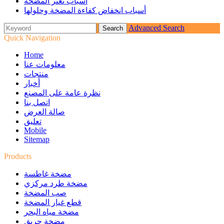
أسباب تعثر المضخة
أسباب انخفاض كفاءة المضخة وحلولها
Advanced Search
Quick Navigation
Home
معلومات عنا
منتجات
أخبار
نظرة عامة على المصنع
اتصل بنا
صالة العرض
تعليق
Mobile
Sitemap
Products
مضخة غاطسة
مضخة طرد مركزي
صب المضخة
قطع غيار المضخة
مضخة مياه البحر
مضخة حريق