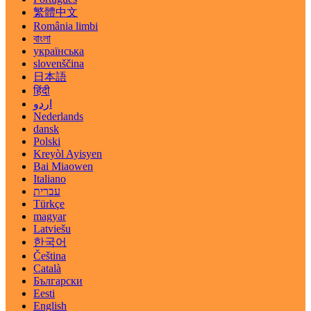
繁體中文
România limbi
বাংলা
українська
slovenščina
日本語
हिंदी
اردو
Nederlands
dansk
Polski
Kreyòl Ayisyen
Bai Miaowen
Italiano
עברית
Türkçe
magyar
Latviešu
한국어
Čeština
Català
Български
Eesti
English