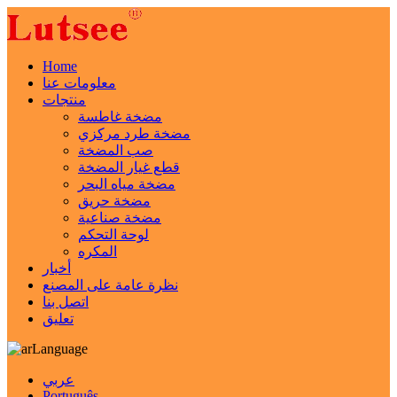
Home
معلومات عنا
منتجات
مضخة غاطسة
مضخة طرد مركزي
صب المضخة
قطع غيار المضخة
مضخة مياه البحر
مضخة حريق
مضخة صناعية
لوحة التحكم
المكره
أخبار
نظرة عامة على المصنع
اتصل بنا
تعليق
Language
عربي
Português