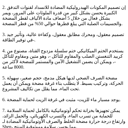
2. إن تصميم المكونات الهيدروليكية المضادة للانسداد لقنوات التدفق
الكبيرة يحسن بشكل كبير من قدرة الملوثات على المرور، ويمر
بشكل فعال من خلال 5 أضعاف مادة الألياف لقطر المضخة
والجسيمات الصلبة التي يبلغ قطرها حوالي 50% من قطر المضخة.
3. تصميم معقول، ومحرك مطابق معقول، وكفاءة عالية، وتأثير جيد
في توفير الطاقة-.
4. يستخدم الختم الميكانيكي ختم سلسلة مزدوج القناة، مصنوع من
كربيد التنغستن الصلب والمقاوم للتآكل -، وهو متين ومقاوم للتآكل
-، ويمكن أن يضمن التشغيل الآمن والمستمر للمضخة لأكثر من
8000 ساعة.
5. مضخة الصرف الصحي لديها هيكل مدمج، حجم صغير، سهولة
الحركة، وتركيب بسيط. لا يتطلب بناء غرفة مضخة ويمكن أن يعمل
تحت الماء، مما يقلل من تكاليف المشروع.
6. يوجد مسبار ماء للزيت- مثبت في غرفة الزيت لحماية المضخة.
7. يمكن تجهيزها بخزانة تحكم أوتوماتيكية بالكامل لحماية السلامة
للحماية من تسرب الماء، والتسرب الكهربائي، والحمل الزائد،
وارتفاع درجة حرارة مضخة الخلط والصرف الأوتوماتيكية المضادة لـ
Shen، مما يحسن سلامة وموثوقية المنتج.