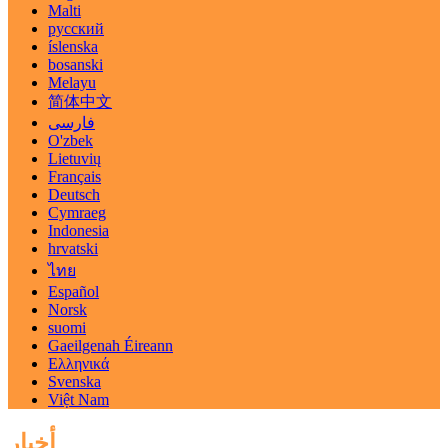
Malti
русский
íslenska
bosanski
Melayu
简体中文
فارسی
O'zbek
Lietuvių
Français
Deutsch
Cymraeg
Indonesia
hrvatski
ไทย
Español
Norsk
suomi
Gaeilgenah Éireann
Ελληνικά
Svenska
Việt Nam
أخبار