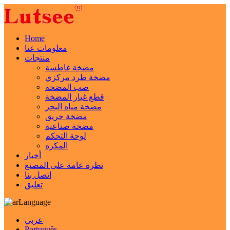
Home
معلومات عنا
منتجات
مضخة غاطسة
مضخة طرد مركزي
صب المضخة
قطع غيار المضخة
مضخة مياه البحر
مضخة حريق
مضخة صناعية
لوحة التحكم
المكره
أخبار
نظرة عامة على المصنع
اتصل بنا
تعليق
Language
عربي
Português