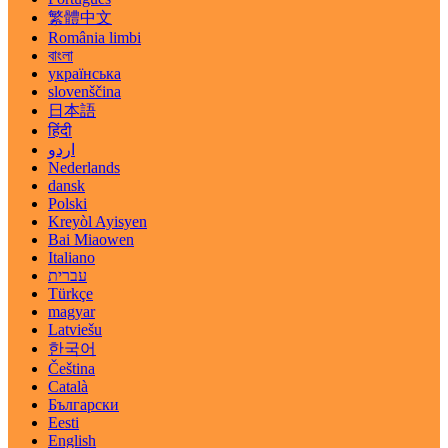
繁體中文
România limbi
বাংলা
українська
slovenščina
日本語
हिंदी
اردو
Nederlands
dansk
Polski
Kreyòl Ayisyen
Bai Miaowen
Italiano
עברית
Türkçe
magyar
Latviešu
한국어
Čeština
Català
Български
Eesti
English