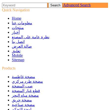
Advanced Search
Quick Navigation
Home
معلومات عنا
منتجات
أخبار
نظرة عامة على المصنع
اتصل بنا
صالة العرض
تعليق
Mobile
Sitemap
Products
مضخة غاطسة
مضخة طرد مركزي
صب المضخة
قطع غيار المضخة
مضخة مياه البحر
مضخة حريق
مضخة صناعية
لوحة التحكم