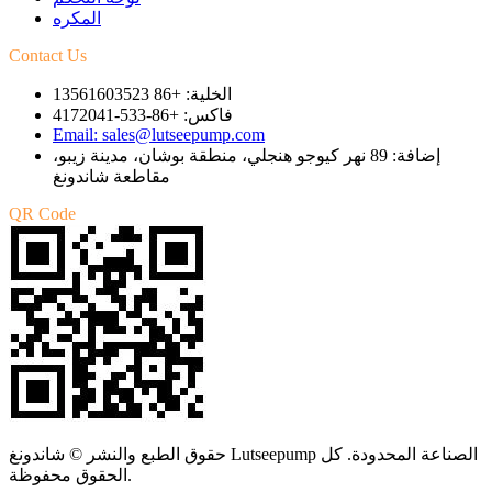
المكره
Contact Us
الخلية: +86 13561603523
فاكس: +86-533-4172041
Email: sales@lutseepump.com
إضافة: 89 نهر كيوجو هنجلي، منطقة بوشان، مدينة زيبو،
مقاطعة شاندونغ
QR Code
حقوق الطبع والنشر © شاندونغ Lutseepump الصناعة المحدودة. كل
الحقوق محفوظة.