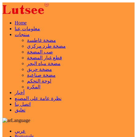
Home
معلومات عنا
منتجات
مضخة غاطسة
مضخة طرد مركزي
صب المضخة
قطع غيار المضخة
مضخة مياه البحر
مضخة حريق
مضخة صناعية
لوحة التحكم
المكره
أخبار
نظرة عامة على المصنع
اتصل بنا
تعليق
Language
عربي
Português