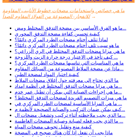
ما هي خصائص واستخدامات مضخات خطوط الأنابيب المقاومة
→
للانفجار- المصنوعة من الفولاذ المقاوم للصدأ
ما هو الفرق الأساسي بين مضخة التدفق المختلط ومض...
كيفية تحسين كفاءة مضخة التدفق المحوري
لماذا تتلف أختام مضخات الطرد المركزي دائمًا؟
ما هو سبب تلف أختام مضخات الطرد المركزي دائمًا؟
ما هي مزايا مضخات التدفق المختلط في الري الزراعي؟
كيف تأخذ في الاعتبار درجة حرارة الزيت واللزوجة ...
ما هي المناسبات التي تناسبها مضخات الطرد المركزي؟
ماذا عن مضخة الملاط المصنوعة من السبائك المقاوم...
كيفية اختيار المواد لمضخة الطين
ما الذي نحتاج إلى معرفته حول إغلاق مضخات الملاط
ما هي مزايا مضخات التدفق المختلط في أنظمة إمداد...
ما هي إجراءات الصيانة التي يمكن أن تطيل عمر خدم...
ما هي ميزات التصميم الفريدة لمضخات التدفق المختلط؟
ما هي المزايا الأساسية لمضخات الطرد المركزي في ...
كيف يمكن ضمان التركيب والصيانة الصحيحة لأنظمة م...
ما الذي يجب ملاحظته أثناء تركيب وتشغيل مضخات ال...
ما الذي يجب فعله لصيانة وصيانة المضخات الغاطسة ...
كيفية منع وتقليل تجويف مضخات المياه
ماذا يجب أن نفعل إذا كان هناك ضجيج في المضخة