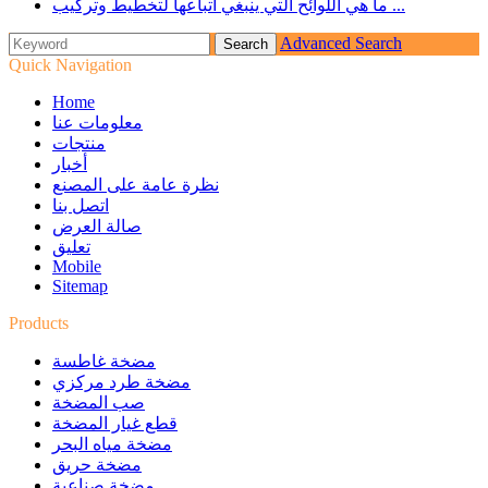
ما هي اللوائح التي ينبغي اتباعها لتخطيط وتركيب ...
Advanced Search
Quick Navigation
Home
معلومات عنا
منتجات
أخبار
نظرة عامة على المصنع
اتصل بنا
صالة العرض
تعليق
Mobile
Sitemap
Products
مضخة غاطسة
مضخة طرد مركزي
صب المضخة
قطع غيار المضخة
مضخة مياه البحر
مضخة حريق
مضخة صناعية