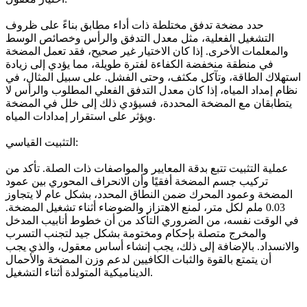
حدد مضخة تدفق مختلطة ذات أداء مطابق بناءً على ظروف
التشغيل الفعلية، مثل معدل التدفق والرأس وخصائص الوسط
والمعلمات الأخرى. إذا كان الاختيار غير صحيح، فقد تعمل المضخة
في منطقة منخفضة الكفاءة لفترة طويلة، مما يؤدي إلى زيادة
استهلاك الطاقة، وتآكل مكثف، وحتى الفشل. على سبيل المثال، في
نظام إمداد المياه، إذا كان معدل التدفق الفعلي المطلوب والرأس لا
يتطابقان مع المضخة المحددة، فسيؤدي ذلك إلى خلل في المضخة
ويؤثر على استقرار إمدادات المياه.
التثبيت القياسي:
عملية التثبيت تتبع بدقة المعايير والمواصفات ذات الصلة. تأكد من
تركيب جسم المضخة أفقيًا وأن الانحراف المحوري بين عمود
المضخة وعمود المحرك ضمن النطاق المحدد، بشكل عام لا يتجاوز
0.03 ملم لكل متر، لمنع الاهتزاز والضوضاء أثناء تشغيل المضخة.
في الوقت نفسه، من الضروري التأكد من أن خطوط أنابيب المدخل
والمخرج متصلة بإحكام ومختومة بشكل جيد لتجنب التسرب
والانسداد. بالإضافة إلى ذلك، يجب إنشاء أساس معقول، والذي يجب
أن يتمتع بالقوة والثبات الكافيين لدعم وزن المضخة والأحمال
الديناميكية المتولدة أثناء التشغيل.