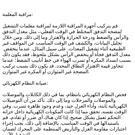
مراقبة المعلمة:
قم بتركيب أجهزة المراقبة اللازمة لمراقبة معلمات التشغيل
لمضخة التدفق المختلط في الوقت الفعلي-، مثل معدل التدفق
والرأس والضغط ودرجة الحرارة والاهتزاز وما إلى ذلك. ومن خلال
تحليل البيانات، والكشف في الوقت المناسب عن المواقف غير
الطبيعية أثناء تشغيل المعدات. على سبيل المثال، عندما ينخفض ​​
معدل التدفق فجأة أو ينخفض ​​الرأس بشكل ملحوظ، فقد يكون ذلك
بسبب انسداد المكره أو تسرب الهواء في خط أنابيب الشفط؛ عندما
تتجاوز قيمة الاهتزاز النطاق المحدد، قد يكون ذلك بسبب تركيب
المضخة غير المتوازن أو المكره غير المتوازن.
صيانة النظام الكهربائي:
فحص النظام الكهربائي بانتظام، بما في ذلك الكابلات والموصلات
والموصلات والمرحلات وما إلى ذلك. تأكد من أن التوصيلات
الكهربائية ثابتة، وأداء العزل جيد، وعدم وجود ظاهرة تسرب. وفي
الوقت نفسه، تحقق مما إذا كانت المكونات الكهربائية داخل خزانة
التحكم تعمل بشكل صحيح. إذا كان هناك أي ضرر أو تقادم، قم
باستبدالها في الوقت المناسب. بالإضافة إلى ذلك، يجب إجراء
اختبارات مقاومة العزل والتأريض المنتظمة على المحرك لضمان
التشغيل الآمن.