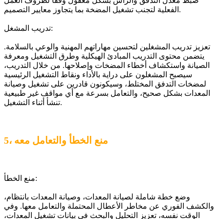
ضبط معدل التدفق والرأس بشكل معقول وفقًا لظروف العمل
الفعلية لتجنب تشغيل المضخة بما يتجاوز معايير التصميم.
تدريب المشغل:
تعزيز تدريب المشغلين لتحسين مهاراتهم المهنية والوعي بالسلامة.
يتضمن محتوى التدريب المبادئ الهيكلية وطرق التشغيل ومعرفة
الصيانة واستكشاف أخطاء المضخات وإصلاحها. من خلال التدريب،
سيصبح المشغلون على دراية بالأداء ونقاط التشغيل الرئيسية
لمضخات التدفق المختلط، وسيكونون قادرين على تشغيل وصيانة
المعدات بشكل صحيح، والتعامل بسرعة مع أي مواقف غير طبيعية
تنشأ أثناء التشغيل.
5، منع الخطأ والتعامل معه
منع الخطأ:
وضع خطة شاملة لصيانة المعدات، وصيانة المعدات بانتظام،
والكشف الفوري عن مخاطر الأعطال المحتملة والتعامل معها. وفي
الوقت نفسه، تعزيز التحليل والبحث في بيانات تشغيل المعدات،