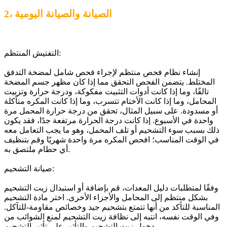
2، الصيانة والصيانة اليومية
التفتيش المنتظم:
إنشاء نظام فحص منتظم لإجراء فحص شامل لمضخة التدفق
المختلط. يتضمن الفحص التحقق مما إذا كان مظهر جسم المضخة
تالفًا، وما إذا كانت أدوات التثبيت مفكوكة، ودرجة حرارة وتزييت
المحامل، وما إذا كانت الأختام تتسرب، وما إذا كانت المكره متآكلة
أو مسدودة. على سبيل المثال، تحقق من درجة حرارة المحمل مرة
واحدة في الأسبوع. إذا كانت درجة الحرارة مرتفعة جدًا، فقد يكون
ذلك بسبب سوء التشحيم أو تلف المحمل، وهو ما يجب التعامل معه
في الوقت المناسب؛ افحص المكره مرة واحدة شهريًا وقم بتنظيف
أي حطام ملتصق به.
صيانة التشحيم:
وفقًا لمتطلبات دليل المعدات، قم بإضافة أو استبدال زيت التشحيم
بشكل منتظم إلى المحامل والأجزاء الأخرى. اختر مادة التشحيم
المناسبة للتأكد من أنها تتمتع بتشحيم جيد وخصائص مقاومة-للتآكل.
وفي الوقت نفسه، انتبه إلى نظافة زيت التشحيم لمنع الشوائب من
دخول زيت التشحيم والتأثير على تأثير التشحيم.