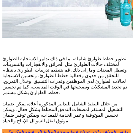
تطوير خطط طوارئ شاملة، بما في ذلك تدابير الاستجابة للطوارئ
لمختلف حالات الطوارئ مثل الحرائق والانفجارات والتسريبات
وتعطل المعدات وما إلى ذلك. قم بتنظيم تدريبات الطوارئ بانتظام
للتحقق من جدوى وفعالية خطط الطوارئ، وتحسين الاستجابة
لحالات الطوارئ لدى الموظفين وقدرات التنسيق. وخلال التمرين،
تم تحديد المشكلات وتصحيحها في الوقت المناسب، كما تم تحسين
خطط الطوارئ بشكل مستمر.
من خلال التنفيذ الشامل للتدابير المذكورة أعلاه، يمكن ضمان
التشغيل المستقر لمضخات التدفق المختلط بشكل فعال، ويمكن
تحسين الموثوقية وعمر الخدمة للمعدات، ويمكن توفير ضمان
موثوق لنقل السوائل للإنتاج والحياة.
ما هي المواقف التي تحتاج فيها مضخة الملاط إلى قطع المكره؟
←