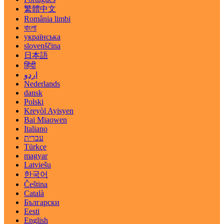
繁體中文
România limbi
বাংলা
українська
slovenščina
日本語
हिंदी
اردو
Nederlands
dansk
Polski
Kreyòl Ayisyen
Bai Miaowen
Italiano
עברית
Türkçe
magyar
Latviešu
한국어
Čeština
Català
Български
Eesti
English