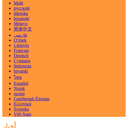
Malti
русский
íslenska
bosanski
Melayu
简体中文
فارسی
O'zbek
Lietuvių
Français
Deutsch
Cymraeg
Indonesia
hrvatski
ไทย
Español
Norsk
suomi
Gaeilgenah Éireann
Ελληνικά
Svenska
Việt Nam
أخبار