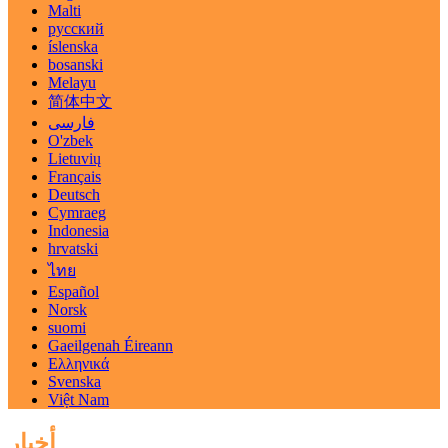
Malti
русский
íslenska
bosanski
Melayu
简体中文
فارسی
O'zbek
Lietuvių
Français
Deutsch
Cymraeg
Indonesia
hrvatski
ไทย
Español
Norsk
suomi
Gaeilgenah Éireann
Ελληνικά
Svenska
Việt Nam
أخبار