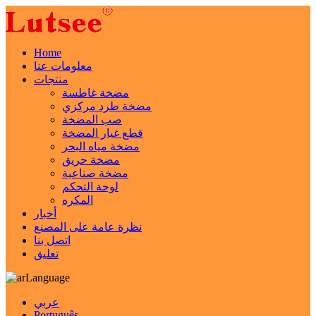
Home
معلومات عنا
منتجات
مضخة غاطسة
مضخة طرد مركزي
صب المضخة
قطع غيار المضخة
مضخة مياه البحر
مضخة حريق
مضخة صناعية
لوحة التحكم
المكره
أخبار
نظرة عامة على المصنع
اتصل بنا
تعليق
Language
عربي
Português