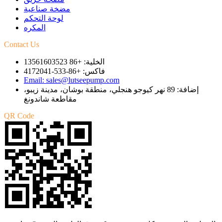
مضخة صناعية
لوحة التحكم
المكره
Contact Us
الخلية: +86 13561603523
فاكس: +86-533-4172041
Email: sales@lutseepump.com
إضافة: 89 نهر كيوجو هنجلي، منطقة بوشان، مدينة زيبو،
مقاطعة شاندونغ
QR Code