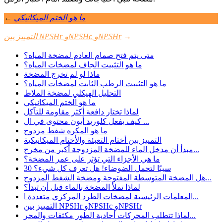
ما هو الختم الميكانيكي
←
→
التمييز بين NPSHr وNPSHc وNPSHr
متى يتم فتح صمام العادم لمضخة المياه؟
ما هو التثبيت الجاف لمضخات المياه؟
ماذا لو لم تخرج المضخة
ما هو التثبيت الرطب الثابت لمضخات المياه؟
التحليل الهيكلي لمضخة الملاط
ما هو الختم الميكانيكي
لماذا تختار دافعة أكثر مقاومة للتآكل
كيف يفعل كلوريد أيون محتوى في ال ...
ما هو المكره شفط مزدوج
التمييز بين أختام التعبئة والأختام الميكانيكية
مبدأ أن مدخل الماء للمضخة المزدوجة أكبر من مخرج...
ما هي الأجزاء التي تؤثر على عمر المضخة؟
30 سببًا لتحمل الضوضاء! هل تعرف كل شيء؟
هل المضخة المتوسطة المفتوحة ومضخة الشفط المزدوج...
لماذا تملأ المضخة بالماء قبل أن تبدأ؟
المعلمات الرئيسية لمضخات الطرد المركزي متعددة ا...
التمييز بين NPSHr وNPSHc وNPSHr
لماذا تتطلب المحركات أحادية الطور مكثفات والمحر...