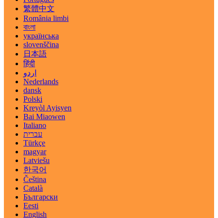
繁體中文
România limbi
বাংলা
українська
slovenščina
日本語
हिंदी
اردو
Nederlands
dansk
Polski
Kreyòl Ayisyen
Bai Miaowen
Italiano
עברית
Türkçe
magyar
Latviešu
한국어
Čeština
Català
Български
Eesti
English