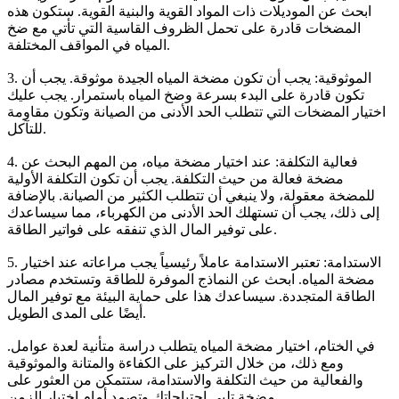
ابحث عن الموديلات ذات المواد القوية والبنية القوية. ستكون هذه
المضخات قادرة على تحمل الظروف القاسية التي تأتي مع ضخ
المياه في المواقف المختلفة.
3. الموثوقية: يجب أن تكون مضخة المياه الجيدة موثوقة. يجب أن
تكون قادرة على البدء بسرعة وضخ المياه باستمرار. يجب عليك
اختيار المضخات التي تتطلب الحد الأدنى من الصيانة وتكون مقاومة
للتآكل.
4. فعالية التكلفة: عند اختيار مضخة مياه، من المهم البحث عن
مضخة فعالة من حيث التكلفة. يجب أن تكون التكلفة الأولية
للمضخة معقولة، ولا ينبغي أن تتطلب الكثير من الصيانة. بالإضافة
إلى ذلك، يجب أن تستهلك الحد الأدنى من الكهرباء، مما سيساعدك
على توفير المال الذي تنفقه على فواتير الطاقة.
5. الاستدامة: تعتبر الاستدامة عاملاً رئيسياً يجب مراعاته عند اختيار
مضخة المياه. ابحث عن النماذج الموفرة للطاقة وتستخدم مصادر
الطاقة المتجددة. سيساعدك هذا على حماية البيئة مع توفير المال
أيضًا على المدى الطويل.
في الختام، اختيار مضخة المياه يتطلب دراسة متأنية لعدة عوامل.
ومع ذلك، من خلال التركيز على الكفاءة والمتانة والموثوقية
والفعالية من حيث التكلفة والاستدامة، ستتمكن من العثور على
مضخة تلبي احتياجاتك وتصمد أمام اختبار الزمن.