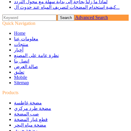
لماذا ما زلنا بحاجة إلى بداية سهلة مع محول التردد
كيفية استخدام المضخات لتصريف المياه عند حدوث ال...
Advanced Search
Quick Navigation
Home
معلومات عنا
منتجات
أخبار
نظرة عامة على المصنع
اتصل بنا
صالة العرض
تعليق
Mobile
Sitemap
Products
مضخة غاطسة
مضخة طرد مركزي
صب المضخة
قطع غيار المضخة
مضخة مياه البحر
مضخة حريق