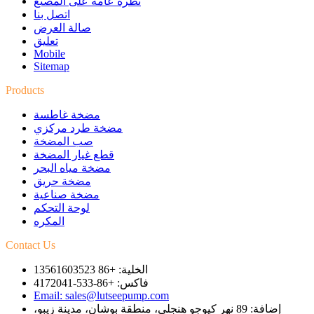
نظرة عامة على المصنع
اتصل بنا
صالة العرض
تعليق
Mobile
Sitemap
Products
مضخة غاطسة
مضخة طرد مركزي
صب المضخة
قطع غيار المضخة
مضخة مياه البحر
مضخة حريق
مضخة صناعية
لوحة التحكم
المكره
Contact Us
الخلية: +86 13561603523
فاكس: +86-533-4172041
Email: sales@lutseepump.com
إضافة: 89 نهر كيوجو هنجلي، منطقة بوشان، مدينة زيبو،