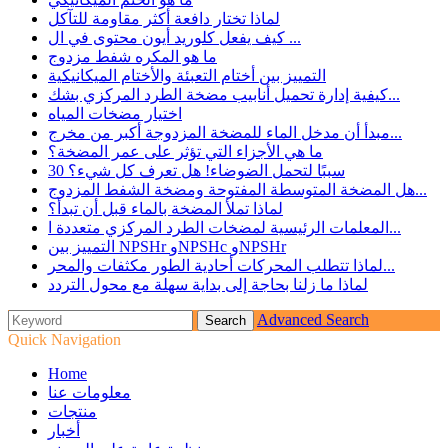
لماذا تختار دافعة أكثر مقاومة للتآكل
كيف يفعل كلوريد أيون محتوى في ال ...
ما هو المكره شفط مزدوج
التمييز بين أختام التعبئة والأختام الميكانيكية
كيفية إدارة تحميل أنابيب مضخة الطرد المركزي بشك...
اختيار مضخات المياه
مبدأ أن مدخل الماء للمضخة المزدوجة أكبر من مخرج...
ما هي الأجزاء التي تؤثر على عمر المضخة؟
30 سببًا لتحمل الضوضاء! هل تعرف كل شيء؟
هل المضخة المتوسطة المفتوحة ومضخة الشفط المزدوج...
لماذا تملأ المضخة بالماء قبل أن تبدأ؟
المعلمات الرئيسية لمضخات الطرد المركزي متعددة ا...
التمييز بين NPSHr وNPSHc وNPSHr
لماذا تتطلب المحركات أحادية الطور مكثفات والمحر...
لماذا ما زلنا بحاجة إلى بداية سهلة مع محول التردد
Advanced Search
Quick Navigation
Home
معلومات عنا
منتجات
أخبار