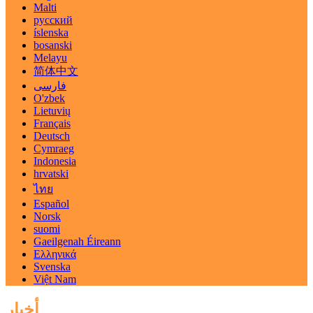
Malti
русский
íslenska
bosanski
Melayu
简体中文
فارسی
O'zbek
Lietuvių
Français
Deutsch
Cymraeg
Indonesia
hrvatski
ไทย
Español
Norsk
suomi
Gaeilgenah Éireann
Ελληνικά
Svenska
Việt Nam
أخبار