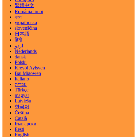
繁體中文
România limbi
বাংলা
українська
slovenščina
日本語
हिंदी
اردو
Nederlands
dansk
Polski
Kreyòl Ayisyen
Bai Miaowen
Italiano
עברית
Türkçe
magyar
Latviešu
한국어
Čeština
Català
Български
Eesti
English