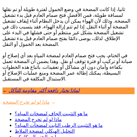
ثانيا، إذا كانت المضخة في وضع الخمول لفترة طويلة أو تم نقلها
لمسافة طويلة، فمن الأفضل فتح صمام العادم قبل بدء تشغيل
المضخة. وذلك لأن الهواء يمكن أن يدخل النظام أثناء إيقاف تشغيل
المضخة أو أثناء النقل. إذا لم تتم إزالة الهواء، فقد يتسبب ذلك في
تشغيل المضخة بشكل غير منتظم أو حتى فشلها في البدء على
الإطلاق. لذلك، يوصى دائمًا بفتح صمام العادم قبل بدء تشغيل
المضخة بعد الخمول أو النقل.
في الختام، يجب فتح صمام العادم لمضخة المياه بعد أي إصلاح أو
صيانة أو تركيب أو فترة توقف أو نقل. وهذا يضمن أن المضخة تعمل
بكفاءة وأمان دون أي مشاكل أو تعقيدات. باتباع هذه الخطوات
البسيطة، يمكنك إطالة عمر المضخة ومنع عمليات الإصلاح أو
الاستبدال المكلفة في المستقبل.
لماذا تختار دافعة أكثر مقاومة للتآكل
←
→
ماذا لو لم تخرج المضخة
ما هو التثبيت الجاف لمضخات المياه؟
ماذا لو لم تخرج المضخة
ما هو التثبيت الرطب الثابت لمضخات المياه؟
التحليل الهيكلي لمضخة الملاط
ما هو الختم الميكانيكي