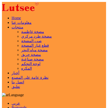
Home
معلومات عنا
منتجات
مضخة غاطسة
مضخة طرد مركزي
صب المضخة
قطع غيار المضخة
مضخة مياه البحر
مضخة حريق
مضخة صناعية
لوحة التحكم
المكره
أخبار
نظرة عامة على المصنع
اتصل بنا
تعليق
Language
عربي
Português