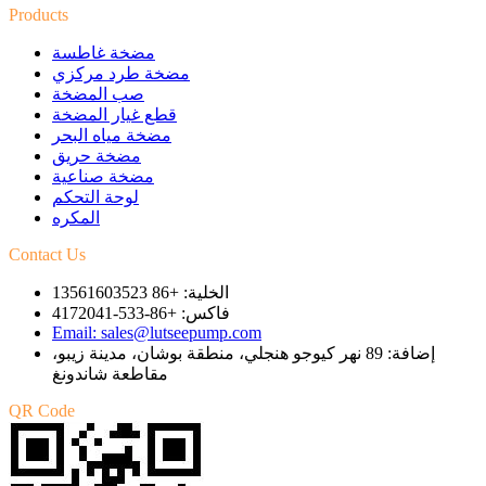
Products
مضخة غاطسة
مضخة طرد مركزي
صب المضخة
قطع غيار المضخة
مضخة مياه البحر
مضخة حريق
مضخة صناعية
لوحة التحكم
المكره
Contact Us
الخلية: +86 13561603523
فاكس: +86-533-4172041
Email: sales@lutseepump.com
إضافة: 89 نهر كيوجو هنجلي، منطقة بوشان، مدينة زيبو،
مقاطعة شاندونغ
QR Code