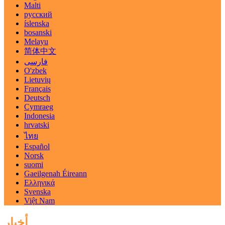
Malti
русский
íslenska
bosanski
Melayu
简体中文
فارسی
O'zbek
Lietuvių
Français
Deutsch
Cymraeg
Indonesia
hrvatski
ไทย
Español
Norsk
suomi
Gaeilgenah Éireann
Ελληνικά
Svenska
Việt Nam
أخبار