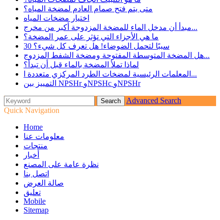
متى يتم فتح صمام العادم لمضخة المياه؟
اختيار مضخات المياه
مبدأ أن مدخل الماء للمضخة المزدوجة أكبر من مخرج...
ما هي الأجزاء التي تؤثر على عمر المضخة؟
30 سببًا لتحمل الضوضاء! هل تعرف كل شيء؟
هل المضخة المتوسطة المفتوحة ومضخة الشفط المزدوج...
لماذا تملأ المضخة بالماء قبل أن تبدأ؟
المعلمات الرئيسية لمضخات الطرد المركزي متعددة ا...
التمييز بين NPSHr وNPSHc وNPSHr
Advanced Search
Quick Navigation
Home
معلومات عنا
منتجات
أخبار
نظرة عامة على المصنع
اتصل بنا
صالة العرض
تعليق
Mobile
Sitemap