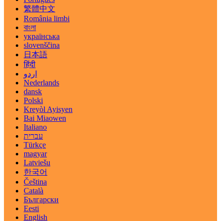
繁體中文
România limbi
বাংলা
українська
slovenščina
日本語
हिंदी
اردو
Nederlands
dansk
Polski
Kreyòl Ayisyen
Bai Miaowen
Italiano
עברית
Türkçe
magyar
Latviešu
한국어
Čeština
Català
Български
Eesti
English