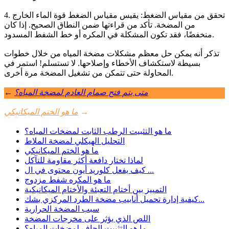
4. تحقق من مقياس الضغط: يقيس مقياس الضغط قوة الماء الخارج
من المضخة. تأكد من قراءتها ضمن النطاق الصحيح. إذا كان
منخفضًا، فقد تكون المشكلة في المكره أو خط الشفط المسدود.
تذكر أنه يمكن حل معظم مشكلات مضخة المياه من خلال خطوات
بسيطة لاستكشاف الأخطاء وإصلاحها. لا تستسلم! استمر في
المحاولة حتى تتمكن من تشغيل المضخة مرة أخرى.
متى يتم فتح صمام العادم لمضخة المياه؟
←
→
ما هو الختم الميكانيكي
ما هو التثبيت الرطب الثابت لمضخات المياه؟
التحليل الهيكلي لمضخة الملاط
ما هو الختم الميكانيكي
لماذا تختار دافعة أكثر مقاومة للتآكل
كيف يفعل كلوريد أيون محتوى في ال ...
ما هو المكره شفط مزدوج
التمييز بين أختام التعبئة والأختام الميكانيكية
كيفية إدارة تحميل أنابيب مضخة الطرد المركزي بشك...
سبب المضخة الحرارية
اللص الذي يؤثر على مخرجات المضخة
ما هو التثبيت الجاف لمضخات المياه؟