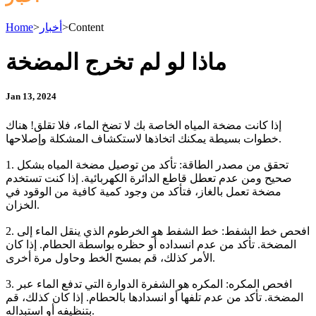
Content
>
أخبار
>
Home
ماذا لو لم تخرج المضخة
Jan 13, 2024
إذا كانت مضخة المياه الخاصة بك لا تضخ الماء، فلا تقلق! هناك
خطوات بسيطة يمكنك اتخاذها لاستكشاف المشكلة وإصلاحها.
1. تحقق من مصدر الطاقة: تأكد من توصيل مضخة المياه بشكل
صحيح ومن عدم تعطل قاطع الدائرة الكهربائية. إذا كنت تستخدم
مضخة تعمل بالغاز، فتأكد من وجود كمية كافية من الوقود في
الخزان.
2. افحص خط الشفط: خط الشفط هو الخرطوم الذي ينقل الماء إلى
المضخة. تأكد من عدم انسداده أو حظره بواسطة الحطام. إذا كان
الأمر كذلك، قم بمسح الخط وحاول مرة أخرى.
3. افحص المكره: المكره هو الشفرة الدوارة التي تدفع الماء عبر
المضخة. تأكد من عدم تلفها أو انسدادها بالحطام. إذا كان كذلك، قم
بتنظيفه أو استبداله.