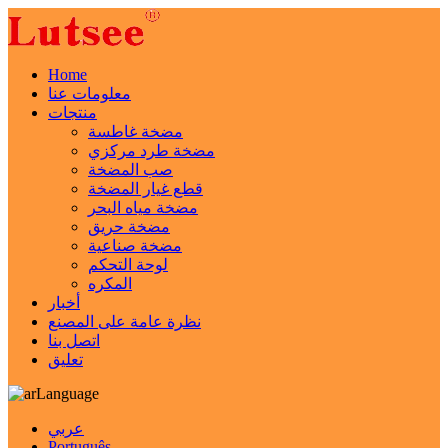
Home
معلومات عنا
منتجات
مضخة غاطسة
مضخة طرد مركزي
صب المضخة
قطع غيار المضخة
مضخة مياه البحر
مضخة حريق
مضخة صناعية
لوحة التحكم
المكره
أخبار
نظرة عامة على المصنع
اتصل بنا
تعليق
Language
عربي
Português