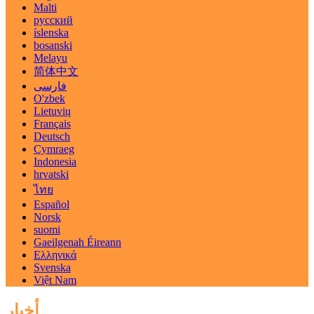
Malti
русский
íslenska
bosanski
Melayu
简体中文
فارسی
O'zbek
Lietuvių
Français
Deutsch
Cymraeg
Indonesia
hrvatski
ไทย
Español
Norsk
suomi
Gaeilgenah Éireann
Ελληνικά
Svenska
Việt Nam
أخبار