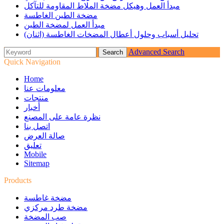
مبدأ العمل وهيكل مضخة الملاط المقاومة للتآكل
مضخة الطين الغاطسة
مبدأ العمل لمضخة الطين
تحليل أسباب وحلول أعطال المضخات الغاطسة (اثنان)
Advanced Search
Quick Navigation
Home
معلومات عنا
منتجات
أخبار
نظرة عامة على المصنع
اتصل بنا
صالة العرض
تعليق
Mobile
Sitemap
Products
مضخة غاطسة
مضخة طرد مركزي
صب المضخة