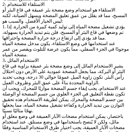
2- الاستلقاء للاستخدام
الاستلقاء هو استخدام وضع مضخة بئر عميقة في قاع البئر أو
المسبح، مما قد يقلل من عمق تعليق المضخة ويسهل الصيانة، لكنه
ليس الخيار الأفضل. والسبب هو:
1. يؤدي تشغيل مضخة المياه إلى توليد كمية كبيرة من الحرارة. إذا
تم وضعها في قاع البئر أو المسبح، فلن يتم تبديد الحرارة بسهولة،
مما قد يؤدي إلى ارتفاع درجة حرارة المضخة واحتراقها.
عند استخدامها في وضع الاستلقاء، يكون مدخل مضخة المياه
موجودًا في الجزء السفلي، مما يكون عرضة للتلوث ويقصر من عمر
مضخة المياه.
3، الاستخدام المائل
يشير الاستخدام المائل إلى وضع مضخة بئر عميقة بزاوية في قاع
البئر أو البركة، مما يجعل المضخة عمودية على الأرض دون احتلال
رأس البئر. تكون زاوية الميل عمومًا حوالي 30 درجة، ويجب تحديد
الزاوية المحددة بناءً على عمق البئر وظروف العمل.
عند الاستخدام، يجب إبقاء جسم المضخة موازيًا للمحرك، ويجب أن
تكون نقطة التعليق في الجزء العلوي من جسم المضخة أو الوصلة
بين جسم المضخة والمحرك. يمكن لطريقة الاستخدام هذه تحقيق
التوازن بين تبديد الحرارة وكفاءة تشغيل مضخة المياه، مما يجعلها
نهجًا مثاليًا نسبيًا.
باختصار، يمكن استخدام مضخات الآبار العميقة في وضع معلق أو
مائل، ولكن لا يُنصح باستخدامها في وضع مستلق. عند استخدام
مضخات الآبار العميقة، يجب اختيار طرق الاستخدام المناسبة وفقًا