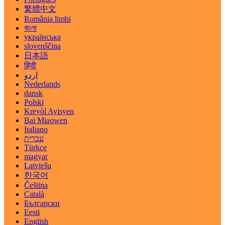
繁體中文
România limbi
বাংলা
українська
slovenščina
日本語
हिंदी
اردو
Nederlands
dansk
Polski
Kreyòl Ayisyen
Bai Miaowen
Italiano
עברית
Türkçe
magyar
Latviešu
한국어
Čeština
Català
Български
Eesti
English