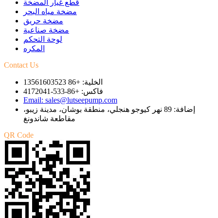
قطع غيار المضخة
مضخة مياه البحر
مضخة حريق
مضخة صناعية
لوحة التحكم
المكره
Contact Us
الخلية: +86 13561603523
فاكس: +86-533-4172041
Email: sales@lutseepump.com
إضافة: 89 نهر كيوجو هنجلي، منطقة بوشان، مدينة زيبو،
مقاطعة شاندونغ
QR Code