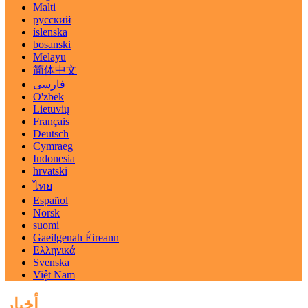
Malti
русский
íslenska
bosanski
Melayu
简体中文
فارسی
O'zbek
Lietuvių
Français
Deutsch
Cymraeg
Indonesia
hrvatski
ไทย
Español
Norsk
suomi
Gaeilgenah Éireann
Ελληνικά
Svenska
Việt Nam
أخبار