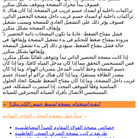
فسوف يبدأ محرك المضخة ويتوقف بشكل متكرر.
4. تراكمات داخلية أو انسداد جسم غريب في المضخة: إذا كان هناك
تراكمات داخلية أو انسداد جسم غريب داخل مضخة التحضير الذاتي،
فسوف يؤثر ذلك على التشغيل العادي للمضخة ويسبب تشغيل
وإيقاف المضخة بشكل متكرر.
5. فشل مفتاح الضغط: عادةً ما تكون المضخات ذاتية التحضير
مزودة بمفتاح ضغط للتحكم في بدء تشغيل المضخة وإيقافها. في
حالة فشل مفتاح الضغط، سيؤدي ذلك إلى بدء تشغيل المضخة
وإيقافها بشكل متكرر.
إذا كانت مضخة التحضير الذاتي تبدأ وتتوقف تلقائيًا بشكل متكرر،
فمن المستحسن التحقق مما إذا كان مدخل المياه كافيًا، وما إذا كان
جسم المضخة وخط أنابيب المدخل يتسربان الهواء، وما إذا كان
مصدر الطاقة مستقرًا، وما إذا كان هناك تراكم أو انسداد جسم
غريب داخل المضخة، وما إذا كان مفتاح الضغط طبيعيًا. اتخاذ الحلول
المناسبة وفقًا للموقف المحدد. إذا استمرت المشكلة، فمن
المستحسن الاتصال بأفراد الصيانة المحترفين للصيانة.
كيفية استخدام مضخة لوسط حمض الكبريتيك؟
←
→
مبدأ عمل مضخة الحجاب الحاجز الهوائية
خصائص مضخة الفولاذ المقاوم للصدأ المغناطيسية
طريقة تركيب مضخة الصرف الصحي الغاطسة