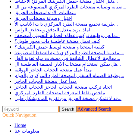
دليل اختيار مضخة حمض الكبريتيك المركز: الاحتياط...
صيانة وصيانة مضخات الطرد المركزي المصنوعة من ال...
متطلبات الأداء لمضخات الحريق
اختيار وصيانة مضخات الحريق
طريقة تجميع مضخة الطرد المركزي ذات الأنابيب الأ...
لماذا يزيد معدل التدفق وينخفض ​​الراس
ما هي وظيفة تركيب غطاء الحماية التحويلي لمضخة ا...
كيف تعمل مضخة غاطسة ذات محور طويل؟
كيفية استخدام مضخة لوسط حمض الكبريتيك؟
مقدمة لمضخة الطرد المركزي ذاتية الشفط المصنوعة ...
معالجة الأعطال الشائعة في مضخات مياه تغذية الغل...
هل يمكن استخدام مضخات الآبار العميقة الغاطسة ال...
مبدأ عمل مضخة الحجاب الحاجز الهوائية
وظيفة الصمام السفلي لمضخة الطرد المركزي والعوام...
مبدأ عمل مضخة الحجاب الحاجز
اتجاه تركيب مضخة الحجاب الحاجز الحجاب الحاجز
ملخص نقاط المعرفة لمضخات الطرد المركزي
قد لا تتمكن مضخة الحريق من تفريغ الماء بشكل طبي...
Advanced Search
Quick Navigation
Home
معلومات عنا