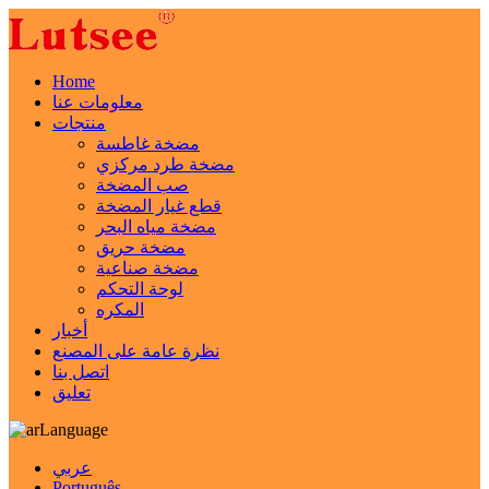
Home
معلومات عنا
منتجات
مضخة غاطسة
مضخة طرد مركزي
صب المضخة
قطع غيار المضخة
مضخة مياه البحر
مضخة حريق
مضخة صناعية
لوحة التحكم
المكره
أخبار
نظرة عامة على المصنع
اتصل بنا
تعليق
Language
عربي
Português