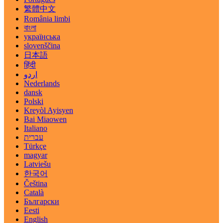
繁體中文
România limbi
বাংলা
українська
slovenščina
日本語
हिंदी
اردو
Nederlands
dansk
Polski
Kreyòl Ayisyen
Bai Miaowen
Italiano
עברית
Türkçe
magyar
Latviešu
한국어
Čeština
Català
Български
Eesti
English