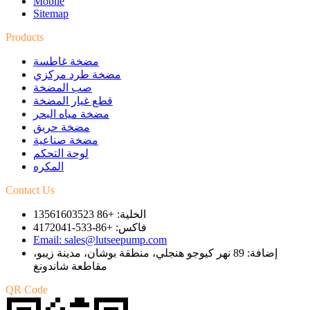
Mobile
Sitemap
Products
مضخة غاطسة
مضخة طرد مركزي
صب المضخة
قطع غيار المضخة
مضخة مياه البحر
مضخة حريق
مضخة صناعية
لوحة التحكم
المكره
Contact Us
الخلية: +86 13561603523
فاكس: +86-533-4172041
Email: sales@lutseepump.com
إضافة: 89 نهر كيوجو هنجلي، منطقة بوشان، مدينة زيبو،
مقاطعة شاندونغ
QR Code