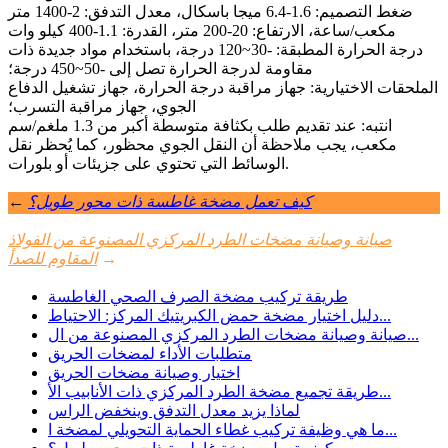
ضغط التصميم: 1.6-6.4 ميجا باسكال، معدل التدفق: 2-1400 متر
مكعب/ساعة، الارتفاع: 20-200 متر، القدرة: 1.1-400 كيلو وات
درجة الحرارة المطبقة: -30~120 درجة، باستخدام مواد جديدة ذات
مقاومة لدرجة الحرارة تصل إلى -50~450 درجة؛
الملحقات الاختيارية: جهاز مراقبة درجة الحرارة، جهاز تشغيل الدفاع
الجوي، جهاز مراقبة التسرب؛
انتبه: عند تقديم طلب بكثافة متوسطة أكبر من 1.3 ملغم/سم
مكعب، يجب ملاحظة أن النقل الجوي محظور، كما يُحظر نقل
الوسائط التي تحتوي على جزيئات أو بلورات.
كيف تعمل مضخة غاطسة ذات محور طويل؟
←
صيانة وصيانة مضخات الطرد المركزي المصنوعة من الفولاذ
→
المقاوم للصدأ
طريقة تركيب مضخة الصرف الصحي الغاطسة
دليل اختيار مضخة حمض الكبريتيك المركز: الاحتياط...
صيانة وصيانة مضخات الطرد المركزي المصنوعة من ال...
متطلبات الأداء لمضخات الحريق
اختيار وصيانة مضخات الحريق
طريقة تجميع مضخة الطرد المركزي ذات الأنابيب الأ...
لماذا يزيد معدل التدفق وينخفض ​​الراس
ما هي وظيفة تركيب غطاء الحماية التحويلي لمضخة ا...