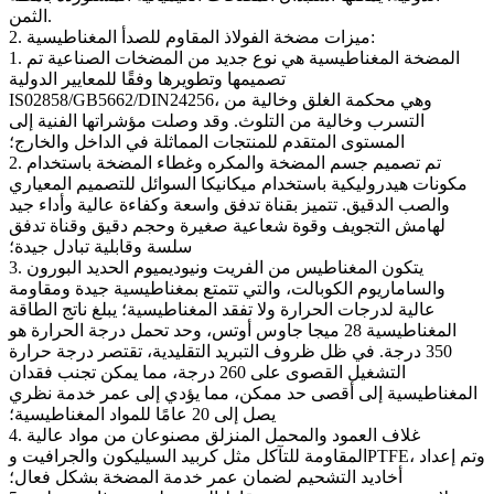
الثمن.
2. ميزات مضخة الفولاذ المقاوم للصدأ المغناطيسية:
1. المضخة المغناطيسية هي نوع جديد من المضخات الصناعية تم
تصميمها وتطويرها وفقًا للمعايير الدولية
IS02858/GB5662/DIN24256، وهي محكمة الغلق وخالية من
التسرب وخالية من التلوث. وقد وصلت مؤشراتها الفنية إلى
المستوى المتقدم للمنتجات المماثلة في الداخل والخارج؛
2. تم تصميم جسم المضخة والمكره وغطاء المضخة باستخدام
مكونات هيدروليكية باستخدام ميكانيكا السوائل للتصميم المعياري
والصب الدقيق. تتميز بقناة تدفق واسعة وكفاءة عالية وأداء جيد
لهامش التجويف وقوة شعاعية صغيرة وحجم دقيق وقناة تدفق
سلسة وقابلية تبادل جيدة؛
3. يتكون المغناطيس من الفريت ونيوديميوم الحديد البورون
والساماريوم الكوبالت، والتي تتمتع بمغناطيسية جيدة ومقاومة
عالية لدرجات الحرارة ولا تفقد المغناطيسية؛ يبلغ ناتج الطاقة
المغناطيسية 28 ميجا جاوس أوتس، وحد تحمل درجة الحرارة هو
350 درجة. في ظل ظروف التبريد التقليدية، تقتصر درجة حرارة
التشغيل القصوى على 260 درجة، مما يمكن تجنب فقدان
المغناطيسية إلى أقصى حد ممكن، مما يؤدي إلى عمر خدمة نظري
يصل إلى 20 عامًا للمواد المغناطيسية؛
4. غلاف العمود والمحمل المنزلق مصنوعان من مواد عالية
المقاومة للتآكل مثل كربيد السيليكون والجرافيت وPTFE، وتم إعداد
أخاديد التشحيم لضمان عمر خدمة المضخة بشكل فعال؛