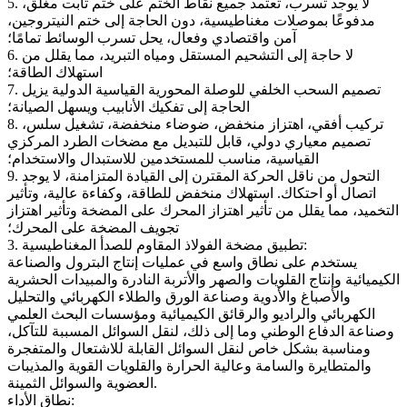
5. لا يوجد تسرب، تعتمد جميع نقاط الختم على ختم ثابت مغلق،
مدفوعًا بموصلات مغناطيسية، دون الحاجة إلى ختم النيتروجين،
آمن واقتصادي وفعال، يحل تسرب الوسائط تمامًا؛
6. لا حاجة إلى التشحيم المستقل ومياه التبريد، مما يقلل من
استهلاك الطاقة؛
7. تصميم السحب الخلفي للوصلة المحورية القياسية الدولية يزيل
الحاجة إلى تفكيك الأنابيب ويسهل الصيانة؛
8. تركيب أفقي، اهتزاز منخفض، ضوضاء منخفضة، تشغيل سلس،
تصميم معياري دولي، قابل للتبديل مع مضخات الطرد المركزي
القياسية، مناسب للمستخدمين للاستبدال والاستخدام؛
9. التحول من ناقل الحركة المقترن إلى القيادة المتزامنة، لا يوجد
اتصال أو احتكاك. استهلاك منخفض للطاقة، وكفاءة عالية، وتأثير
التخميد، مما يقلل من تأثير اهتزاز المحرك على المضخة وتأثير اهتزاز
تجويف المضخة على المحرك؛
3. تطبيق مضخة الفولاذ المقاوم للصدأ المغناطيسية:
يستخدم على نطاق واسع في عمليات إنتاج البترول والصناعة
الكيميائية وإنتاج القلويات والصهر والأتربة النادرة والمبيدات الحشرية
والأصباغ والأدوية وصناعة الورق والطلاء الكهربائي والتحليل
الكهربائي والراديو والرقائق الكيميائية ومؤسسات البحث العلمي
وصناعة الدفاع الوطني وما إلى ذلك، لنقل السوائل المسببة للتآكل،
ومناسبة بشكل خاص لنقل السوائل القابلة للاشتعال والمتفجرة
والمتطايرة والسامة وعالية الحرارة والقلويات القوية والمذيبات
العضوية والسوائل الثمينة.
نطاق الأداء: