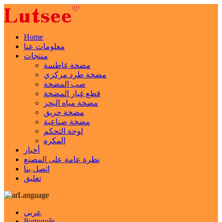
Home
معلومات عنا
منتجات
مضخة غاطسة
مضخة طرد مركزي
صب المضخة
قطع غيار المضخة
مضخة مياه البحر
مضخة حريق
مضخة صناعية
لوحة التحكم
المكره
أخبار
نظرة عامة على المصنع
اتصل بنا
تعليق
Language
عربي
Português