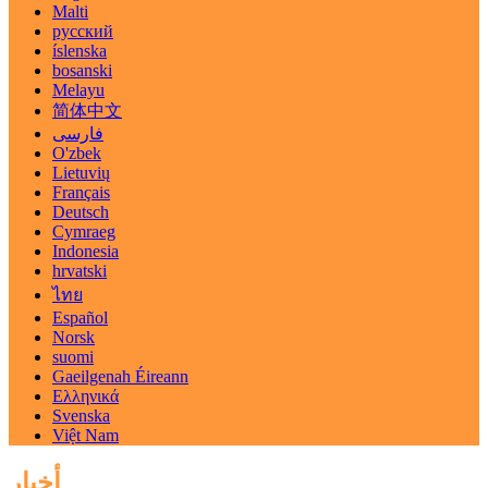
Malti
русский
íslenska
bosanski
Melayu
简体中文
فارسی
O'zbek
Lietuvių
Français
Deutsch
Cymraeg
Indonesia
hrvatski
ไทย
Español
Norsk
suomi
Gaeilgenah Éireann
Ελληνικά
Svenska
Việt Nam
أخبار