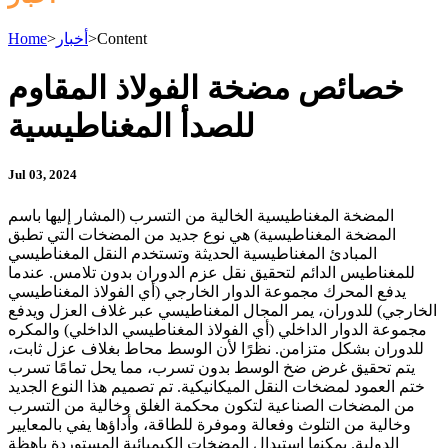
Content
>
أخبار
>
Home
خصائص مضخة الفولاذ المقاوم
للصدأ المغناطيسية
Jul 03, 2024
المضخة المغناطيسية الخالية من التسرب (المشار إليها باسم
المضخة المغناطيسية) هي نوع جديد من المضخات التي تطبق
المبادئ المغناطيسية الحديثة وتستخدم النقل المغناطيسي
للمغناطيس الدائم لتحقيق نقل عزم الدوران بدون تلامس. عندما
يدفع المحرك مجموعة الدوار الخارجي (أي الفولاذ المغناطيسي
الخارجي) للدوران، يمر المجال المغناطيسي عبر غلاف العزل ويدفع
مجموعة الدوار الداخلي (أي الفولاذ المغناطيسي الداخلي) والمكره
للدوران بشكل متزامن. نظرًا لأن الوسط محاط بغلاف عزل ثابت،
يتم تحقيق غرض ضخ الوسط بدون تسرب، مما يحل تمامًا تسرب
ختم العمود لمضخات النقل الميكانيكية. تم تصميم هذا النوع الجديد
من المضخات الصناعية لتكون محكمة الغلق وخالية من التسرب
وخالية من التلوث وفعالة وموفرة للطاقة، وأداؤها يفي بالمعايير
الدولية. يمكنها استبدال المضخات الكيميائية المستوردة باهظة