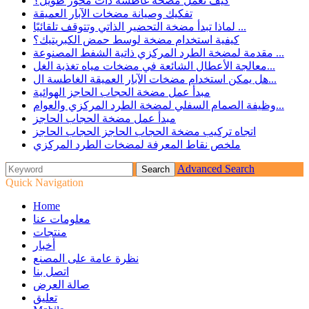
كيف تعمل مضخة غاطسة ذات محور طويل؟
تفكيك وصيانة مضخات الآبار العميقة
لماذا تبدأ مضخة التحضير الذاتي وتتوقف تلقائيًا ...
كيفية استخدام مضخة لوسط حمض الكبريتيك؟
مقدمة لمضخة الطرد المركزي ذاتية الشفط المصنوعة ...
معالجة الأعطال الشائعة في مضخات مياه تغذية الغل...
هل يمكن استخدام مضخات الآبار العميقة الغاطسة ال...
مبدأ عمل مضخة الحجاب الحاجز الهوائية
وظيفة الصمام السفلي لمضخة الطرد المركزي والعوام...
مبدأ عمل مضخة الحجاب الحاجز
اتجاه تركيب مضخة الحجاب الحاجز الحجاب الحاجز
ملخص نقاط المعرفة لمضخات الطرد المركزي
Advanced Search
Quick Navigation
Home
معلومات عنا
منتجات
أخبار
نظرة عامة على المصنع
اتصل بنا
صالة العرض
تعليق