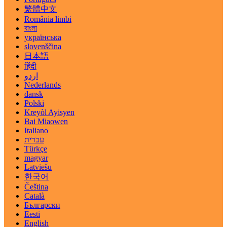
繁體中文
România limbi
বাংলা
українська
slovenščina
日本語
हिंदी
اردو
Nederlands
dansk
Polski
Kreyòl Ayisyen
Bai Miaowen
Italiano
עברית
Türkçe
magyar
Latviešu
한국어
Čeština
Català
Български
Eesti
English